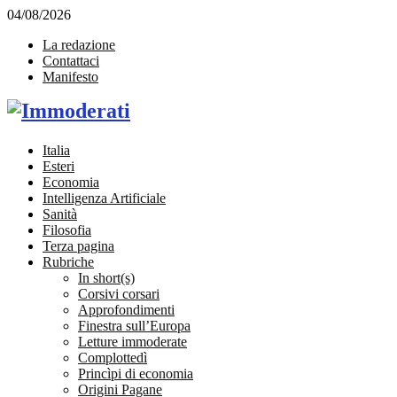
04/08/2026
La redazione
Contattaci
Manifesto
Facebook
Twitter
Instagram
Linkedin
Email
Italia
Esteri
Economia
Intelligenza Artificiale
Sanità
Filosofia
Terza pagina
Rubriche
In short(s)
Corsivi corsari
Approfondimenti
Finestra sull’Europa
Letture immoderate
Complottedì
Princìpi di economia
Origini Pagane