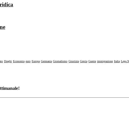
ridica
one
aio
Draghi
Economia
euro
Europa
Germania
Giornalismo
Giustizia
Grecia
Guerra
immigrazione
Italia
Lega N
ettimanale!