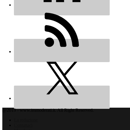
@2019 - www.immoderati.it. All Right Reserved.
La redazione
Contattaci