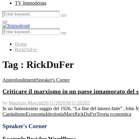
TV Immoderata
Search
Search
for:
Primary
Menu
Search
Search
for:
Home
RickDuFer
Tag : RickDuFer
Approfondimenti
Speaker's Corner
Criticare il marxismo in un paese innamorato del su
by
Maurizio Mascitti
26/11/2020
30/11/2020
2
In un famosissimo saggio del 1926, “La fine del laissez-faire”, John 
Capitalismo
Economia
Ideologia
Marx
RickDuFer
Teoria economica
Speaker's Corner
Example Post for WordPress