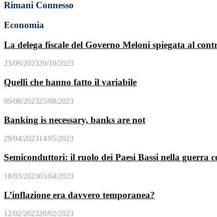
Rimani Connesso
Economia
La delega fiscale del Governo Meloni spiegata al cont
23/09/2023
20/10/2023
Quelli che hanno fatto il variabile
09/08/2023
25/08/2023
Banking is necessary, banks are not
29/04/2023
14/05/2023
Semiconduttori: il ruolo dei Paesi Bassi nella guerra
18/03/2023
03/04/2023
L’inflazione era davvero temporanea?
12/02/2023
20/02/2023