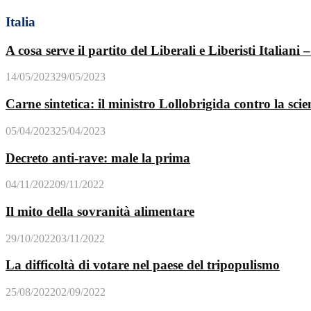
Italia
A cosa serve il partito del Liberali e Liberisti Italiani –
14/05/2023
29/05/2023
Carne sintetica: il ministro Lollobrigida contro la sci
05/04/2023
25/04/2023
Decreto anti-rave: male la prima
04/11/2022
09/11/2022
Il mito della sovranità alimentare
29/10/2022
03/11/2022
La difficoltà di votare nel paese del tripopulismo
25/08/2022
02/09/2022