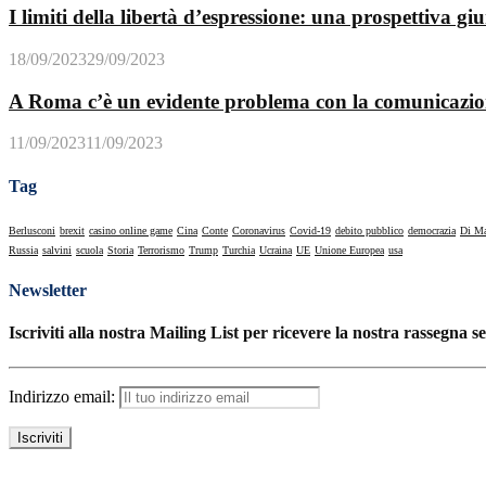
I limiti della libertà d’espressione: una prospettiva giu
18/09/2023
29/09/2023
A Roma c’è un evidente problema con la comunicazi
11/09/2023
11/09/2023
Tag
Berlusconi
brexit
casino online game
Cina
Conte
Coronavirus
Covid-19
debito pubblico
democrazia
Di M
Russia
salvini
scuola
Storia
Terrorismo
Trump
Turchia
Ucraina
UE
Unione Europea
usa
Newsletter
Iscriviti alla nostra Mailing List per ricevere la nostra rassegna s
Indirizzo email: