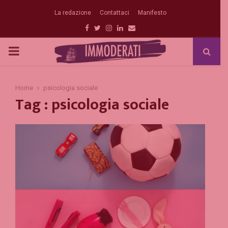
La redazione
Contattaci
Manifesto
Facebook
Twitter
Instagram
Linkedin
Email
PRIMARY
MENU
Home
psicologia sociale
Tag : psicologia sociale