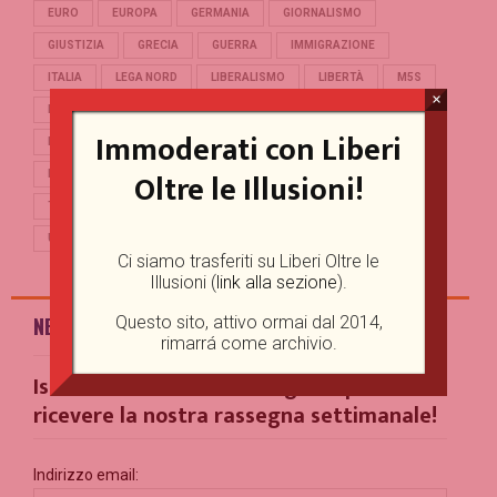
EURO
EUROPA
GERMANIA
GIORNALISMO
GIUSTIZIA
GRECIA
GUERRA
IMMIGRAZIONE
ITALIA
LEGA NORD
LIBERALISMO
LIBERTÀ
M5S
×
MERKEL
OCCIDENTE
PD
POLITICA
POPULISMO
Immoderati con Liberi
PUTIN
REFERENDUM
RENZI
REPUBBLICA
Oltre le Illusioni!
RUSSIA
SALVINI
SCUOLA
STORIA
TERRORISMO
TRUMP
TURCHIA
UCRAINA
UE
UNIONE EUROPEA
USA
Ci siamo trasferiti su Liberi Oltre le
Illusioni (
link alla sezione
).
Questo sito, attivo ormai dal 2014,
NEWSLETTER
rimarrá come archivio.
Iscriviti alla nostra Mailing List per
ricevere la nostra rassegna settimanale!
Indirizzo email: