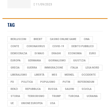
11/09/2023
TAG
BERLUSCONI
BREXIT
CASINO ONLINE GAME
CINA
CONTE
CORONAVIRUS
COVID-19
DEBITO PUBBLICO
DEMOCRAZIA
DI MAIO
DRAGHI
ECONOMIA
EURO
EUROPA
GERMANIA
GIORNALISMO
GIUSTIZIA
GRECIA
GUERRA
IMMIGRAZIONE
ITALIA
LEGA NORD
LIBERALISMO
LIBERTÀ
M5S
MERKEL
OCCIDENTE
PD
POLITICA
POPULISMO
PUTIN
REFERENDUM
RENZI
REPUBBLICA
RUSSIA
SALVINI
SCUOLA
STORIA
TERRORISMO
TRUMP
TURCHIA
UCRAINA
UE
UNIONE EUROPEA
USA