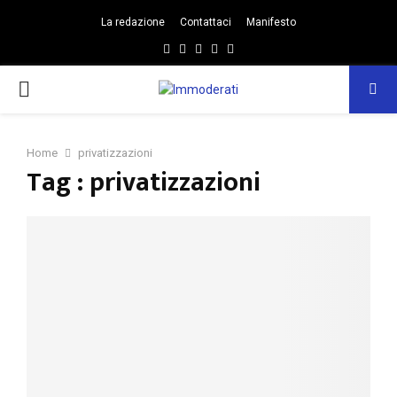
La redazione
Contattaci
Manifesto
Facebook
Twitter
Instagram
Linkedin
Email
PRIMARY
MENU
Home
privatizzazioni
Tag : privatizzazioni