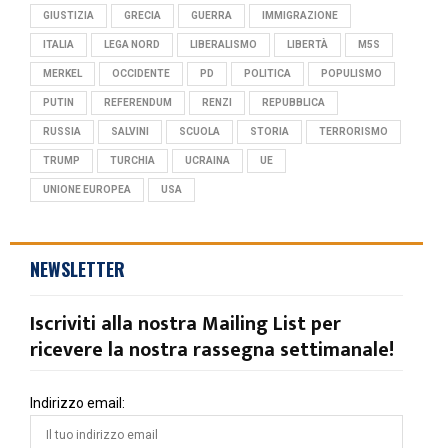
GIUSTIZIA
GRECIA
GUERRA
IMMIGRAZIONE
ITALIA
LEGA NORD
LIBERALISMO
LIBERTÀ
M5S
MERKEL
OCCIDENTE
PD
POLITICA
POPULISMO
PUTIN
REFERENDUM
RENZI
REPUBBLICA
RUSSIA
SALVINI
SCUOLA
STORIA
TERRORISMO
TRUMP
TURCHIA
UCRAINA
UE
UNIONE EUROPEA
USA
NEWSLETTER
Iscriviti alla nostra Mailing List per
ricevere la nostra rassegna settimanale!
Indirizzo email: