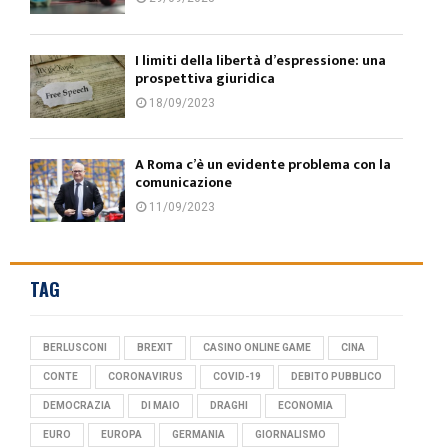
I limiti della libertà d’espressione: una
prospettiva giuridica
18/09/2023
A Roma c’è un evidente problema con la
comunicazione
11/09/2023
TAG
BERLUSCONI
BREXIT
CASINO ONLINE GAME
CINA
CONTE
CORONAVIRUS
COVID-19
DEBITO PUBBLICO
DEMOCRAZIA
DI MAIO
DRAGHI
ECONOMIA
EURO
EUROPA
GERMANIA
GIORNALISMO