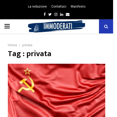
La redazione
Contattaci
Manifesto
Facebook
Twitter
Instagram
Linkedin
Email
PRIMARY
MENU
Home
privata
Tag : privata