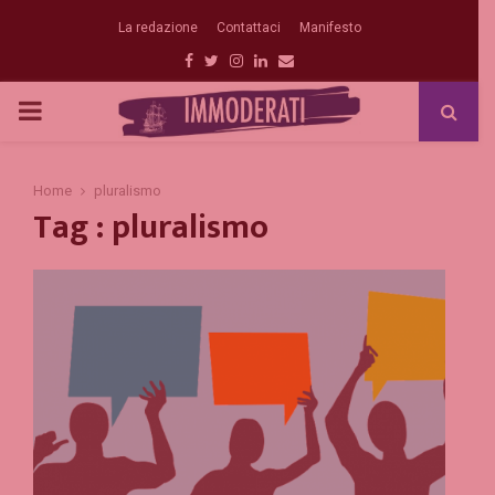
La redazione
Contattaci
Manifesto
Facebook
Twitter
Instagram
Linkedin
Email
PRIMARY
MENU
Home
pluralismo
Tag : pluralismo