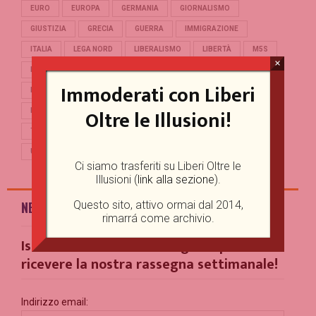
EURO
EUROPA
GERMANIA
GIORNALISMO
GIUSTIZIA
GRECIA
GUERRA
IMMIGRAZIONE
ITALIA
LEGA NORD
LIBERALISMO
LIBERTÀ
M5S
×
MERKEL
OCCIDENTE
PD
POLITICA
POPULISMO
Immoderati con Liberi
PUTIN
REFERENDUM
RENZI
REPUBBLICA
Oltre le Illusioni!
RUSSIA
SALVINI
SCUOLA
STORIA
TERRORISMO
TRUMP
TURCHIA
UCRAINA
UE
UNIONE EUROPEA
USA
Ci siamo trasferiti su Liberi Oltre le
Illusioni (
link alla sezione
).
Questo sito, attivo ormai dal 2014,
NEWSLETTER
rimarrá come archivio.
Iscriviti alla nostra Mailing List per
ricevere la nostra rassegna settimanale!
Indirizzo email: