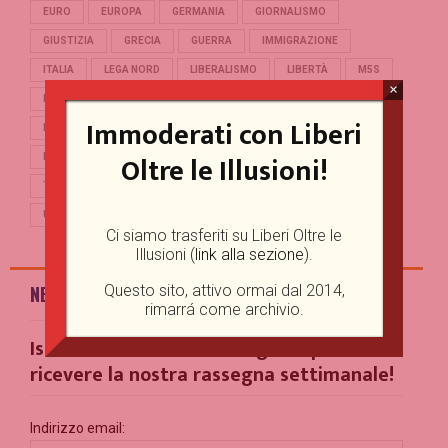
EURO
EUROPA
GERMANIA
GIORNALISMO
GIUSTIZIA
GRECIA
GUERRA
IMMIGRAZIONE
ITALIA
LEGA NORD
LIBERALISMO
LIBERTÀ
M5S
×
MERKEL
OCCIDENTE
PD
POLITICA
POPULISMO
Immoderati con Liberi
PUTIN
REFERENDUM
RENZI
REPUBBLICA
Oltre le Illusioni!
RUSSIA
SALVINI
SCUOLA
STORIA
TERRORISMO
TRUMP
TURCHIA
UCRAINA
UE
UNIONE EUROPEA
USA
Ci siamo trasferiti su Liberi Oltre le
Illusioni (
link alla sezione
).
Questo sito, attivo ormai dal 2014,
NEWSLETTER
rimarrá come archivio.
Iscriviti alla nostra Mailing List per
ricevere la nostra rassegna settimanale!
Indirizzo email: