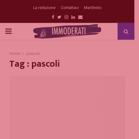
La redazione
Contattaci
Manifesto
Facebook
Twitter
Instagram
Linkedin
Email
PRIMARY
MENU
Home
pascoli
Tag : pascoli