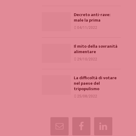
Decreto anti-rave:
male la prima
04/11/2022
Il mito della sovranità
alimentare
29/10/2022
La difficoltà di votare
nel paese del
tripopulismo
25/08/2022