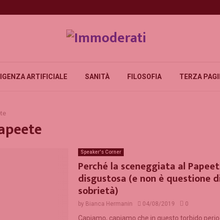
IGENZA ARTIFICIALE
SANITÀ
FILOSOFIA
TERZA PAG
te
Papeete
Speaker's Corner
Perché la sceneggiata al Papeet
disgustosa (e non è questione d
sobrietà)
by
Bianca Hermanin
04/08/2019
0
Capiamo, capiamo che in questo torbido perio