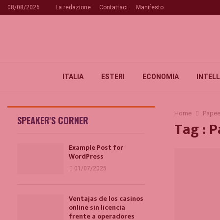
08/08/2026
La redazione
Contattaci
Manifesto
ITALIA
ESTERI
ECONOMIA
INTELL
Home
Papee
SPEAKER'S CORNER
Tag : 
Example Post for
WordPress
01/07/2025
Ventajas de los casinos
online sin licencia
frente a operadores