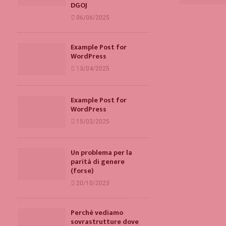
DGOJ
06/06/2025
Example Post for
WordPress
13/04/2025
Example Post for
WordPress
15/03/2025
Un problema per la
parità di genere
(forse)
20/10/2023
Perché vediamo
sovrastrutture dove