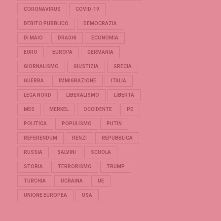
CORONAVIRUS
COVID-19
DEBITO PUBBLICO
DEMOCRAZIA
DI MAIO
DRAGHI
ECONOMIA
EURO
EUROPA
GERMANIA
GIORNALISMO
GIUSTIZIA
GRECIA
GUERRA
IMMIGRAZIONE
ITALIA
LEGA NORD
LIBERALISMO
LIBERTÀ
M5S
MERKEL
OCCIDENTE
PD
POLITICA
POPULISMO
PUTIN
REFERENDUM
RENZI
REPUBBLICA
RUSSIA
SALVINI
SCUOLA
STORIA
TERRORISMO
TRUMP
TURCHIA
UCRAINA
UE
UNIONE EUROPEA
USA