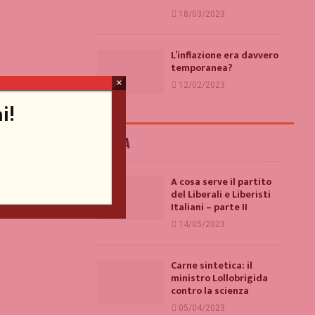
18/03/2023
L’inflazione era davvero
temporanea?
×
12/02/2023
i!
ITALIA
A cosa serve il partito
del Liberali e Liberisti
Italiani – parte II
14/05/2023
Carne sintetica: il
ministro Lollobrigida
contro la scienza
05/04/2023