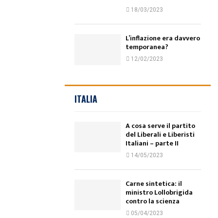
18/03/2023
L’inflazione era davvero
temporanea?
12/02/2023
ITALIA
A cosa serve il partito
del Liberali e Liberisti
Italiani – parte II
14/05/2023
Carne sintetica: il
ministro Lollobrigida
contro la scienza
05/04/2023