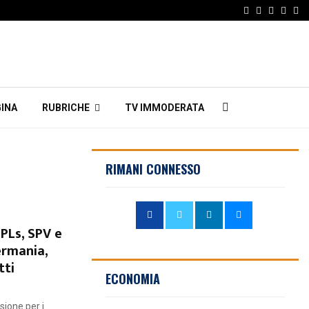
Facebook
Twitter
Instagr
Linke
Em
INA
RUBRICHE
TV IMMODERATA
RIMANI CONNESSO
PLs, SPV e
Germania,
tti
ECONOMIA
sione per i