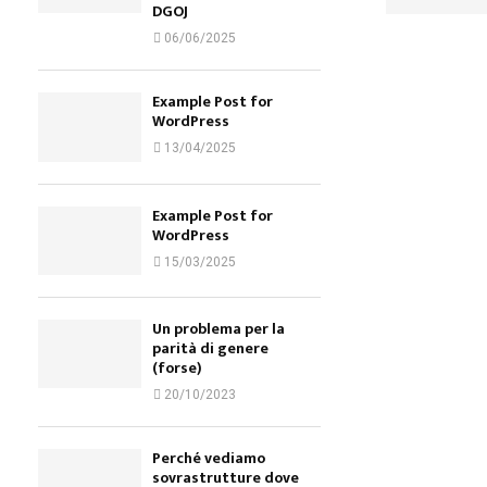
DGOJ
06/06/2025
Example Post for
WordPress
13/04/2025
Example Post for
WordPress
15/03/2025
Un problema per la
parità di genere
(forse)
20/10/2023
Perché vediamo
sovrastrutture dove