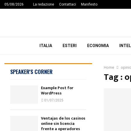
05/08/2026
La redazione
Contattaci
Manifesto
ITALIA
ESTERI
ECONOMIA
INTEL
Home
opinio
SPEAKER'S CORNER
Tag : o
Example Post for
WordPress
01/07/2025
Ventajas de los casinos
online sin licencia
frente a operadores