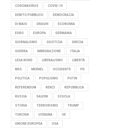
CORONAVIRUS
COVID-19
DEBITO PUBBLICO
DEMOCRAZIA
DI MAIO
DRAGHI
ECONOMIA
EURO
EUROPA
GERMANIA
GIORNALISMO
GIUSTIZIA
GRECIA
GUERRA
IMMIGRAZIONE
ITALIA
LEGA NORD
LIBERALISMO
LIBERTÀ
M5S
MERKEL
OCCIDENTE
PD
POLITICA
POPULISMO
PUTIN
REFERENDUM
RENZI
REPUBBLICA
RUSSIA
SALVINI
SCUOLA
STORIA
TERRORISMO
TRUMP
TURCHIA
UCRAINA
UE
UNIONE EUROPEA
USA