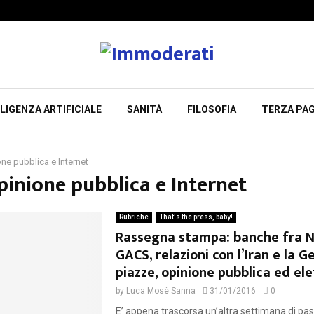
LIGENZA ARTIFICIALE
SANITÀ
FILOSOFIA
TERZA PAG
ne pubblica e Internet
pinione pubblica e Internet
Rubriche
That's the press, baby!
Rassegna stampa: banche fra N
GACS, relazioni con l’Iran e la 
piazze, opinione pubblica ed ele
by
Luca Mosè Sanna
31/01/2016
0
E’ appena trascorsa un’altra settimana di pas