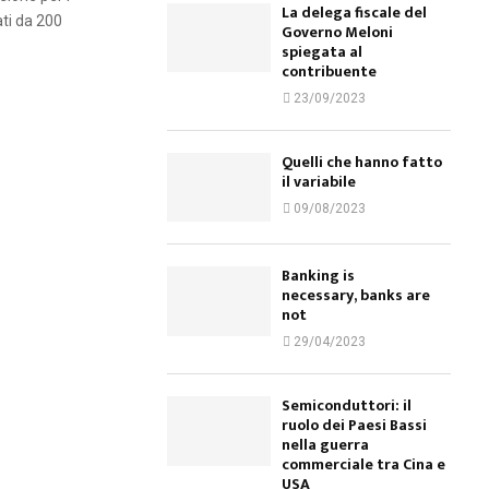
La delega fiscale del
ati da 200
Governo Meloni
spiegata al
contribuente
23/09/2023
Quelli che hanno fatto
il variabile
09/08/2023
Banking is
necessary, banks are
not
29/04/2023
Semiconduttori: il
ruolo dei Paesi Bassi
nella guerra
commerciale tra Cina e
USA