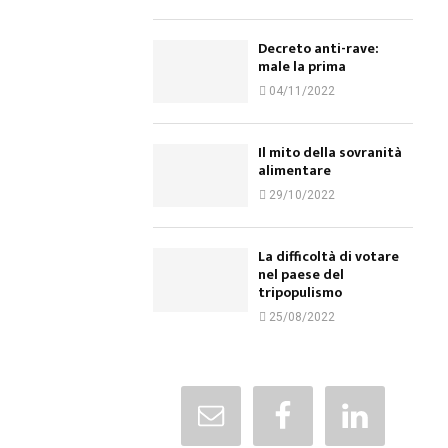
Decreto anti-rave:
male la prima
04/11/2022
Il mito della sovranità
alimentare
29/10/2022
La difficoltà di votare
nel paese del
tripopulismo
25/08/2022