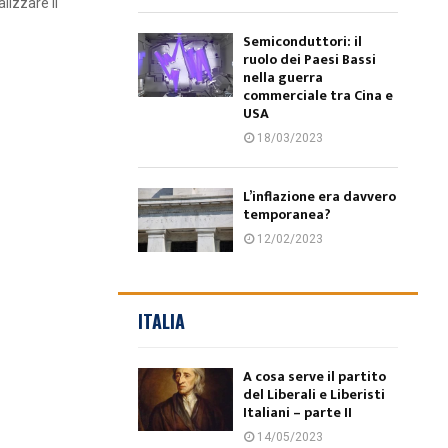
lizzare il
Semiconduttori: il
ruolo dei Paesi Bassi
nella guerra
commerciale tra Cina e
USA
18/03/2023
L’inflazione era davvero
temporanea?
12/02/2023
ITALIA
A cosa serve il partito
del Liberali e Liberisti
Italiani – parte II
14/05/2023