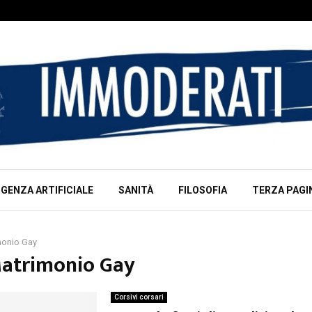
IGENZA ARTIFICIALE
SANITÀ
FILOSOFIA
TERZA PAGI
monio Gay
Matrimonio Gay
Corsivi corsari