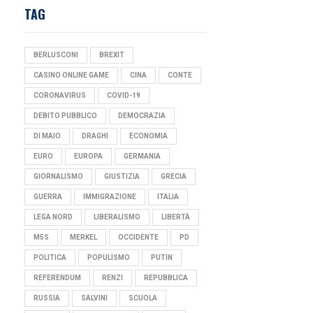
TAG
BERLUSCONI
BREXIT
CASINO ONLINE GAME
CINA
CONTE
CORONAVIRUS
COVID-19
DEBITO PUBBLICO
DEMOCRAZIA
DI MAIO
DRAGHI
ECONOMIA
EURO
EUROPA
GERMANIA
GIORNALISMO
GIUSTIZIA
GRECIA
GUERRA
IMMIGRAZIONE
ITALIA
LEGA NORD
LIBERALISMO
LIBERTÀ
M5S
MERKEL
OCCIDENTE
PD
POLITICA
POPULISMO
PUTIN
REFERENDUM
RENZI
REPUBBLICA
RUSSIA
SALVINI
SCUOLA