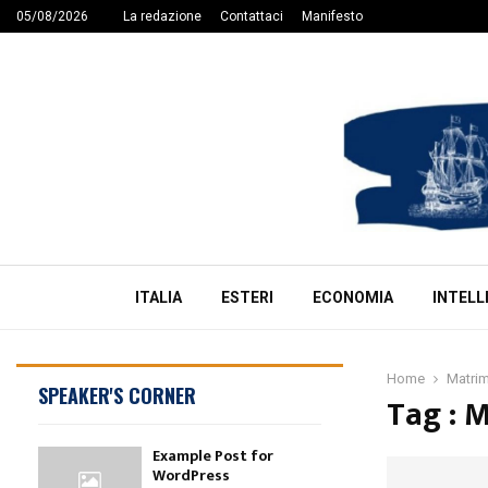
05/08/2026
La redazione
Contattaci
Manifesto
ITALIA
ESTERI
ECONOMIA
INTELL
Home
Matri
SPEAKER'S CORNER
Tag : 
Example Post for
WordPress