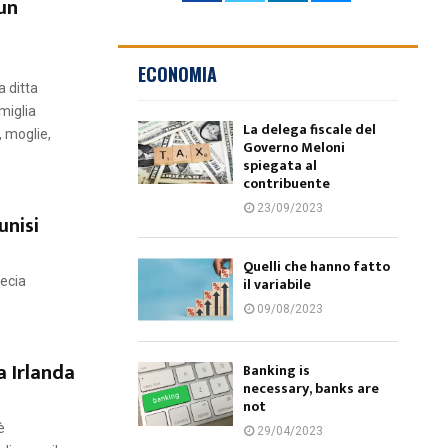
 un
ECONOMIA
a ditta
miglia
La delega fiscale del
 moglie,
Governo Meloni
spiegata al
contribuente
23/09/2023
unisi
Quelli che hanno fatto
ecia
il variabile
09/08/2023
a Irlanda
Banking is
necessary, banks are
not
è
29/04/2023