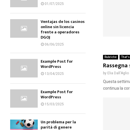
01/07/2025
Ventajas de los casinos
online sin licencia
frente a operadores
DGOJ
06/06/2025
Rubriche
That's
Example Post for
Rassegna s
WordPress
by
Elia Dall'Aglio
13/04/2025
Questa settima
continua la cors
Example Post for
WordPress
15/03/2025
Un problema per la
parità di genere