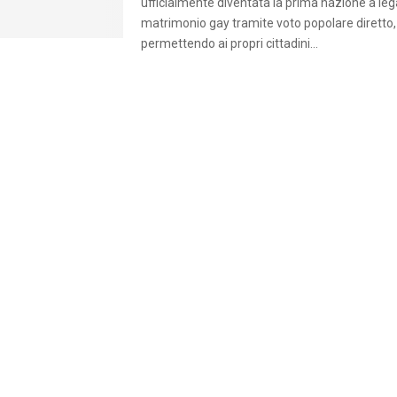
ufficialmente diventata la prima nazione a lega
matrimonio gay tramite voto popolare diretto,
permettendo ai propri cittadini...