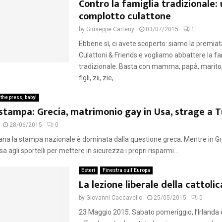
Contro la famiglia tradizionale:
complotto culattone
by
Giuseppe Carteny
03/07/2015
1
Ebbene sì, ci avete scoperto: siamo la premiat
Culattoni & Friends e vogliamo abbattere la fa
tradizionale. Basta con mamma, papà, marito,
figli, zii, zie,...
 the press, baby!
tampa: Grecia, matrimonio gay in Usa, strage a T
28/06/2015
0
na la stampa nazionale è dominata dalla questione greca. Mentre in Gr
a agli sportelli per mettere in sicurezza i propri risparmi...
Esteri
Finestra sull'Europa
La lezione liberale della cattolic
by
Giovanni Caccavello
25/05/2015
0
23 Maggio 2015. Sabato pomeriggio, l’Irlanda 