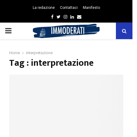
La redazione
Contattaci
Manifesto
Facebook
Twitter
Instagram
Linkedin
Email
PRIMARY
MENU
Home
interpretazione
Tag : interpretazione