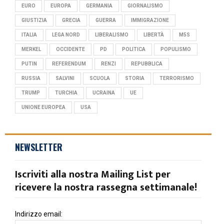
EURO
EUROPA
GERMANIA
GIORNALISMO
GIUSTIZIA
GRECIA
GUERRA
IMMIGRAZIONE
ITALIA
LEGA NORD
LIBERALISMO
LIBERTÀ
M5S
MERKEL
OCCIDENTE
PD
POLITICA
POPULISMO
PUTIN
REFERENDUM
RENZI
REPUBBLICA
RUSSIA
SALVINI
SCUOLA
STORIA
TERRORISMO
TRUMP
TURCHIA
UCRAINA
UE
UNIONE EUROPEA
USA
NEWSLETTER
Iscriviti alla nostra Mailing List per
ricevere la nostra rassegna settimanale!
Indirizzo email: