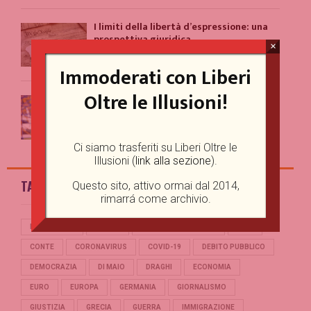
I limiti della libertà d’espressione: una
prospettiva giuridica
×
18/09/2023
Immoderati con Liberi
Oltre le Illusioni!
A Roma c’è un evidente problema con la
comunicazione
11/09/2023
Ci siamo trasferiti su Liberi Oltre le
Illusioni (
link alla sezione
).
TAG
Questo sito, attivo ormai dal 2014,
rimarrá come archivio.
BERLUSCONI
BREXIT
CASINO ONLINE GAME
CINA
CONTE
CORONAVIRUS
COVID-19
DEBITO PUBBLICO
DEMOCRAZIA
DI MAIO
DRAGHI
ECONOMIA
EURO
EUROPA
GERMANIA
GIORNALISMO
GIUSTIZIA
GRECIA
GUERRA
IMMIGRAZIONE