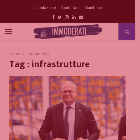
La redazione
Contattaci
Manifesto
Facebook
Twitter
Instagram
Linkedin
Email
PRIMARY
MENU
Home
infrastrutture
Tag : infrastrutture