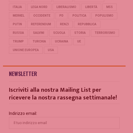
ITALIA
LEGA NORD
LIBERALISMO
LIBERTÀ
M5S
MERKEL
OCCIDENTE
PD
POLITICA
POPULISMO
PUTIN
REFERENDUM
RENZI
REPUBBLICA
RUSSIA
SALVINI
SCUOLA
STORIA
TERRORISMO
TRUMP
TURCHIA
UCRAINA
UE
UNIONE EUROPEA
USA
NEWSLETTER
Iscriviti alla nostra Mailing List per
ricevere la nostra rassegna settimanale!
Indirizzo email: