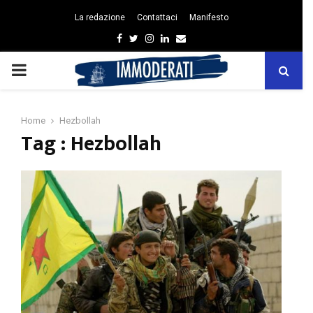
La redazione
Contattaci
Manifesto
Facebook
Twitter
Instagram
Linkedin
Email
PRIMARY
MENU
Home
Hezbollah
Tag : Hezbollah