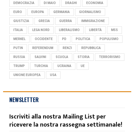
DEMOCRAZIA
DI MAIO
DRAGHI
ECONOMIA
EURO
EUROPA
GERMANIA
GIORNALISMO
GIUSTIZIA
GRECIA
GUERRA
IMMIGRAZIONE
ITALIA
LEGA NORD
LIBERALISMO
LIBERTÀ
M5S
MERKEL
OCCIDENTE
PD
POLITICA
POPULISMO
PUTIN
REFERENDUM
RENZI
REPUBBLICA
RUSSIA
SALVINI
SCUOLA
STORIA
TERRORISMO
TRUMP
TURCHIA
UCRAINA
UE
UNIONE EUROPEA
USA
NEWSLETTER
Iscriviti alla nostra Mailing List per
ricevere la nostra rassegna settimanale!