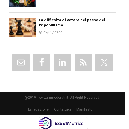
La difficoltà di votare nel paese del
tripopulismo
25/08/2022
@2019 - www.immoderati.it. All Right Reserved.
La redazione
Contattaci
Manifesto