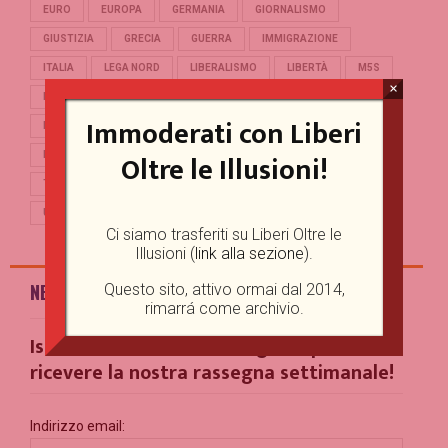
EURO
EUROPA
GERMANIA
GIORNALISMO
GIUSTIZIA
GRECIA
GUERRA
IMMIGRAZIONE
ITALIA
LEGA NORD
LIBERALISMO
LIBERTÀ
M5S
×
MERKEL
OCCIDENTE
PD
POLITICA
POPULISMO
Immoderati con Liberi
PUTIN
REFERENDUM
RENZI
REPUBBLICA
Oltre le Illusioni!
RUSSIA
SALVINI
SCUOLA
STORIA
TERRORISMO
TRUMP
TURCHIA
UCRAINA
UE
UNIONE EUROPEA
USA
Ci siamo trasferiti su Liberi Oltre le
Illusioni (
link alla sezione
).
NEWSLETTER
Questo sito, attivo ormai dal 2014,
rimarrá come archivio.
Iscriviti alla nostra Mailing List per
ricevere la nostra rassegna settimanale!
Indirizzo email: