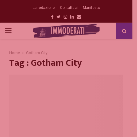
La redazione
Contattaci
Manifesto
Facebook
Twitter
Instagram
Linkedin
Email
PRIMARY
MENU
Home
Gotham City
Tag : Gotham City