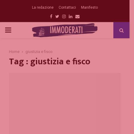
La redazione
Contattaci
Manifesto
Facebook
Twitter
Instagram
Linkedin
Email
PRIMARY
MENU
Home
giustizia e fisco
Tag : giustizia e fisco