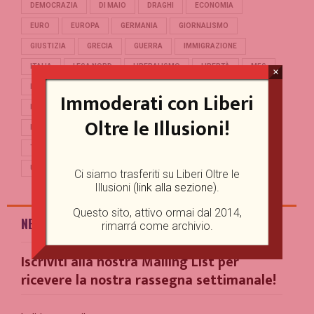
DEMOCRAZIA
DI MAIO
DRAGHI
ECONOMIA
EURO
EUROPA
GERMANIA
GIORNALISMO
GIUSTIZIA
GRECIA
GUERRA
IMMIGRAZIONE
ITALIA
LEGA NORD
LIBERALISMO
LIBERTÀ
M5S
×
MERKEL
OCCIDENTE
PD
POLITICA
POPULISMO
Immoderati con Liberi
PUTIN
REFERENDUM
RENZI
REPUBBLICA
Oltre le Illusioni!
RUSSIA
SALVINI
SCUOLA
STORIA
TERRORISMO
TRUMP
TURCHIA
UCRAINA
UE
UNIONE EUROPEA
USA
Ci siamo trasferiti su Liberi Oltre le
Illusioni (
link alla sezione
).
Questo sito, attivo ormai dal 2014,
NEWSLETTER
rimarrá come archivio.
Iscriviti alla nostra Mailing List per
ricevere la nostra rassegna settimanale!