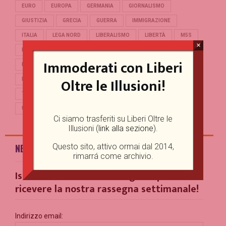
EURO
EUROPA
GERMANIA
GIORNALISMO
GIUSTIZIA
GRECIA
GUERRA
IMMIGRAZIONE
ITALIA
LEGA NORD
LIBERALISMO
LIBERTÀ
M5S
×
MERKEL
OCCIDENTE
PD
POLITICA
POPULISMO
Immoderati con Liberi
PUTIN
REFERENDUM
RENZI
REPUBBLICA
Oltre le Illusioni!
RUSSIA
SALVINI
SCUOLA
STORIA
TERRORISMO
TRUMP
TURCHIA
UCRAINA
UE
UNIONE EUROPEA
USA
Ci siamo trasferiti su Liberi Oltre le
Illusioni (
link alla sezione
).
Questo sito, attivo ormai dal 2014,
NEWSLETTER
rimarrá come archivio.
Iscriviti alla nostra Mailing List per
ricevere la nostra rassegna settimanale!
Indirizzo email: