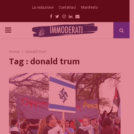
La redazione
Contattaci
Manifesto
Facebook
Twitter
Instagram
Linkedin
Email
PRIMARY
MENU
Home
donald trum
Tag : donald trum