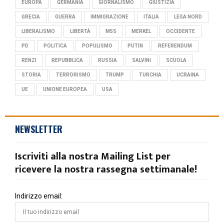
EUROPA
GERMANIA
GIORNALISMO
GIUSTIZIA
GRECIA
GUERRA
IMMIGRAZIONE
ITALIA
LEGA NORD
LIBERALISMO
LIBERTÀ
M5S
MERKEL
OCCIDENTE
PD
POLITICA
POPULISMO
PUTIN
REFERENDUM
RENZI
REPUBBLICA
RUSSIA
SALVINI
SCUOLA
STORIA
TERRORISMO
TRUMP
TURCHIA
UCRAINA
UE
UNIONE EUROPEA
USA
NEWSLETTER
Iscriviti alla nostra Mailing List per
ricevere la nostra rassegna settimanale!
Indirizzo email: