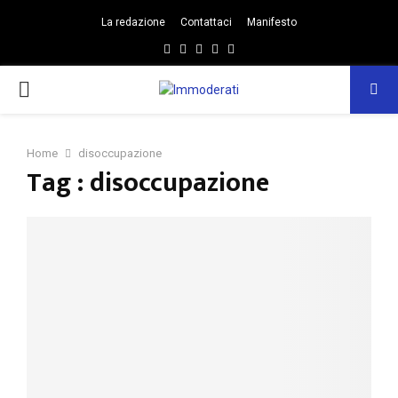
La redazione
Contattaci
Manifesto
Facebook
Twitter
Instagram
Linkedin
Email
PRIMARY
MENU
Home
disoccupazione
Tag : disoccupazione