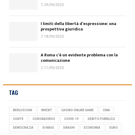
29/09/2023
I limiti della libertà d’espressione: una
prospettiva giuridica
18/09/2023
A Roma c’è un evidente problema con la
comunicazione
11/09/2023
TAG
BERLUSCONI
BREXIT
CASINO ONLINE GAME
CINA
CONTE
CORONAVIRUS
COVID-19
DEBITO PUBBLICO
DEMOCRAZIA
DI MAIO
DRAGHI
ECONOMIA
EURO