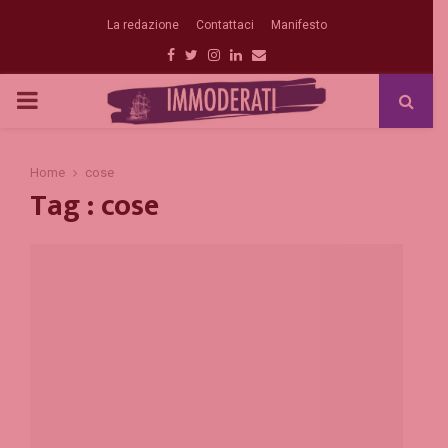
La redazione
Contattaci
Manifesto
Facebook
Twitter
Instagram
Linkedin
Email
PRIMARY
MENU
Home
cose
Tag : cose