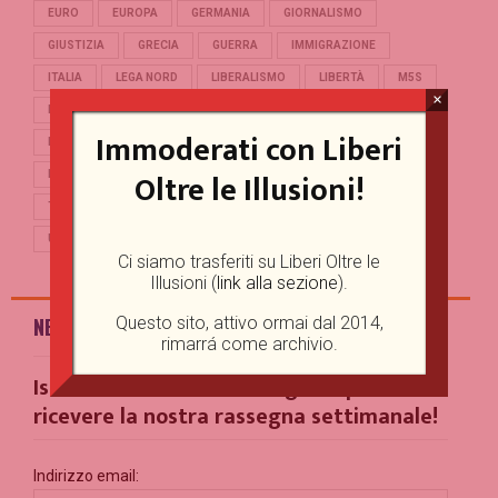
EURO
EUROPA
GERMANIA
GIORNALISMO
GIUSTIZIA
GRECIA
GUERRA
IMMIGRAZIONE
ITALIA
LEGA NORD
LIBERALISMO
LIBERTÀ
M5S
×
MERKEL
OCCIDENTE
PD
POLITICA
POPULISMO
Immoderati con Liberi
PUTIN
REFERENDUM
RENZI
REPUBBLICA
Oltre le Illusioni!
RUSSIA
SALVINI
SCUOLA
STORIA
TERRORISMO
TRUMP
TURCHIA
UCRAINA
UE
UNIONE EUROPEA
USA
Ci siamo trasferiti su Liberi Oltre le
Illusioni (
link alla sezione
).
Questo sito, attivo ormai dal 2014,
NEWSLETTER
rimarrá come archivio.
Iscriviti alla nostra Mailing List per
ricevere la nostra rassegna settimanale!
Indirizzo email: