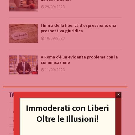
29/09/2023
I limiti della libertà d’espressione: una
prospettiva giuridica
18/09/2023
A Roma c’è un evidente problema con la
comunicazione
11/09/2023
TAG
×
Immoderati con Liberi
BERLUSCONI
BREXIT
CASINO ONLINE GAME
CINA
Oltre le Illusioni!
CONTE
CORONAVIRUS
COVID-19
DEBITO PUBBLICO
DEMOCRAZIA
DI MAIO
DRAGHI
ECONOMIA