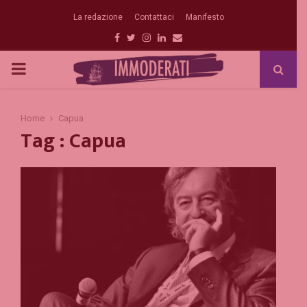
La redazione
Contattaci
Manifesto
Facebook
Twitter
Instagram
Linkedin
Email
PRIMARY
MENU
Home
Capua
Tag : Capua