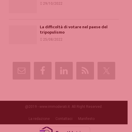
29/10/2022
La difficoltà di votare nel paese del
tripopulismo
25/08/2022
@2019 - www.immoderati.it. All Right Reserved.
La redazione
Contattaci
Manifesto