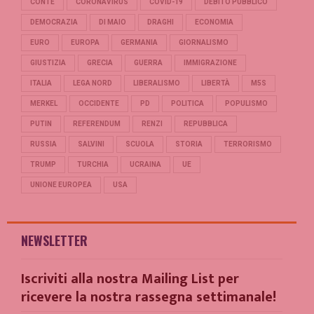
CONTE
CORONAVIRUS
COVID-19
DEBITO PUBBLICO
DEMOCRAZIA
DI MAIO
DRAGHI
ECONOMIA
EURO
EUROPA
GERMANIA
GIORNALISMO
GIUSTIZIA
GRECIA
GUERRA
IMMIGRAZIONE
ITALIA
LEGA NORD
LIBERALISMO
LIBERTÀ
M5S
MERKEL
OCCIDENTE
PD
POLITICA
POPULISMO
PUTIN
REFERENDUM
RENZI
REPUBBLICA
RUSSIA
SALVINI
SCUOLA
STORIA
TERRORISMO
TRUMP
TURCHIA
UCRAINA
UE
UNIONE EUROPEA
USA
NEWSLETTER
Iscriviti alla nostra Mailing List per
ricevere la nostra rassegna settimanale!