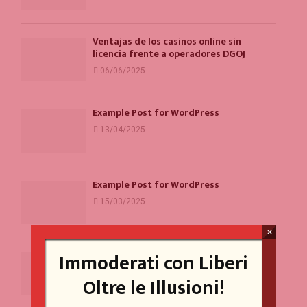
Ventajas de los casinos online sin
licencia frente a operadores DGOJ
06/06/2025
Example Post for WordPress
13/04/2025
Example Post for WordPress
15/03/2025
×
Immoderati con Liberi
Un problema per la parità di genere
(forse)
Oltre le Illusioni!
20/10/2023