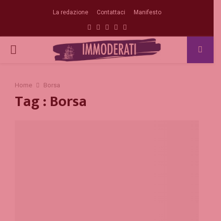
La redazione
Contattaci
Manifesto
Facebook
Twitter
Instagram
Linkedin
Email
PRIMARY
MENU
Home
Borsa
Tag : Borsa