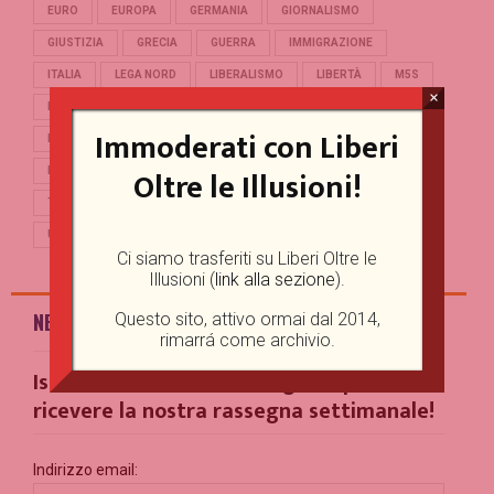
EURO
EUROPA
GERMANIA
GIORNALISMO
GIUSTIZIA
GRECIA
GUERRA
IMMIGRAZIONE
ITALIA
LEGA NORD
LIBERALISMO
LIBERTÀ
M5S
×
MERKEL
OCCIDENTE
PD
POLITICA
POPULISMO
Immoderati con Liberi
PUTIN
REFERENDUM
RENZI
REPUBBLICA
Oltre le Illusioni!
RUSSIA
SALVINI
SCUOLA
STORIA
TERRORISMO
TRUMP
TURCHIA
UCRAINA
UE
UNIONE EUROPEA
USA
Ci siamo trasferiti su Liberi Oltre le
Illusioni (
link alla sezione
).
NEWSLETTER
Questo sito, attivo ormai dal 2014,
rimarrá come archivio.
Iscriviti alla nostra Mailing List per
ricevere la nostra rassegna settimanale!
Indirizzo email: