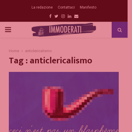
La redazione
Contattaci
Manifesto
Facebook
Twitter
Instagram
Linkedin
Email
PRIMARY
MENU
Home
anticlericalismo
Tag : anticlericalismo