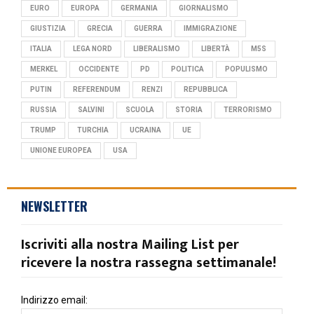
EURO
EUROPA
GERMANIA
GIORNALISMO
GIUSTIZIA
GRECIA
GUERRA
IMMIGRAZIONE
ITALIA
LEGA NORD
LIBERALISMO
LIBERTÀ
M5S
MERKEL
OCCIDENTE
PD
POLITICA
POPULISMO
PUTIN
REFERENDUM
RENZI
REPUBBLICA
RUSSIA
SALVINI
SCUOLA
STORIA
TERRORISMO
TRUMP
TURCHIA
UCRAINA
UE
UNIONE EUROPEA
USA
NEWSLETTER
Iscriviti alla nostra Mailing List per
ricevere la nostra rassegna settimanale!
Indirizzo email: