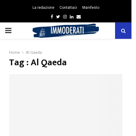
La redazione
Contattaci
Manifesto
Facebook
Twitter
Instagram
Linkedin
Email
PRIMARY
MENU
Home
Al Qaeda
Tag : Al Qaeda