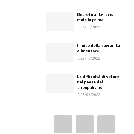
Decreto anti-rave:
male la prima
04/11/2022
Il mito della sovranità
alimentare
29/10/2022
La difficoltà di votare
nel paese del
tripopulismo
25/08/2022