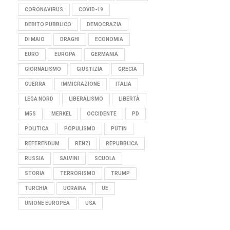
CORONAVIRUS
COVID-19
DEBITO PUBBLICO
DEMOCRAZIA
DI MAIO
DRAGHI
ECONOMIA
EURO
EUROPA
GERMANIA
GIORNALISMO
GIUSTIZIA
GRECIA
GUERRA
IMMIGRAZIONE
ITALIA
LEGA NORD
LIBERALISMO
LIBERTÀ
M5S
MERKEL
OCCIDENTE
PD
POLITICA
POPULISMO
PUTIN
REFERENDUM
RENZI
REPUBBLICA
RUSSIA
SALVINI
SCUOLA
STORIA
TERRORISMO
TRUMP
TURCHIA
UCRAINA
UE
UNIONE EUROPEA
USA