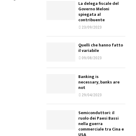
La delega fiscale del
Governo Meloni
spiegata al
contribuente
23/09/2023
Quelli che hanno fatto
il variabile
09/08/2023
Banking is
necessary, banks are
not
29/04/2023
Semiconduttori: il
ruolo dei Paesi Bassi
nella guerra
commerciale tra Cina e
USA