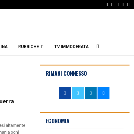
Facebook
Twitter
Instagr
Linke
Em
INA
RUBRICHE
TV IMMODERATA
RIMANI CONNESSO
guerra
ECONOMIA
paesi altamente
rmania ogni