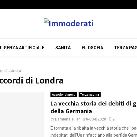
LIGENZA ARTIFICIALE
SANITÀ
FILOSOFIA
TERZA PAG
di di Londra
ccordi di Londra
Approfondimenti
Terza pagina
La vecchia storia dei debiti di 
della Germania
by
Damien Hellier
04/04/2020
2
È tornata alla ribalta la vecchia storia che i 
indebitati dell’Ue rinfacciano alla perfida Ge