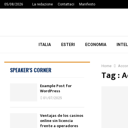
05/08/2026
La redazione
Contattaci
Manifesto
ITALIA
ESTERI
ECONOMIA
INTEL
Home
Accor
SPEAKER'S CORNER
Tag : A
Example Post for
WordPress
01/07/2025
Ventajas de los casinos
online sin licencia
frente a operadores