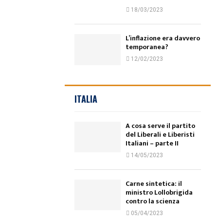
18/03/2023
L’inflazione era davvero
temporanea?
12/02/2023
ITALIA
A cosa serve il partito
del Liberali e Liberisti
Italiani – parte II
14/05/2023
Carne sintetica: il
ministro Lollobrigida
contro la scienza
05/04/2023