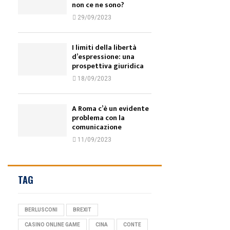
non ce ne sono?
29/09/2023
I limiti della libertà
d’espressione: una
prospettiva giuridica
18/09/2023
A Roma c’è un evidente
problema con la
comunicazione
11/09/2023
TAG
BERLUSCONI
BREXIT
CASINO ONLINE GAME
CINA
CONTE