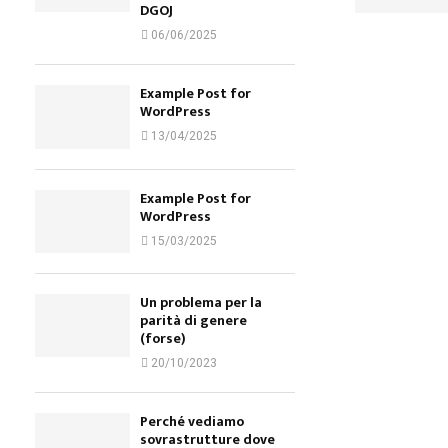
DGOJ
06/06/2025
Example Post for
WordPress
13/04/2025
Example Post for
WordPress
15/03/2025
Un problema per la
parità di genere
(forse)
20/10/2023
Perché vediamo
sovrastrutture dove