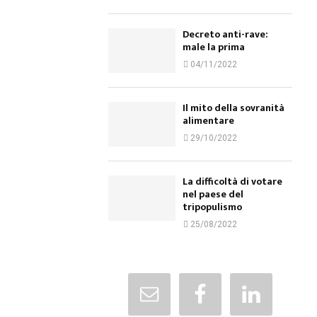
Decreto anti-rave:
male la prima
04/11/2022
Il mito della sovranità
alimentare
29/10/2022
La difficoltà di votare
nel paese del
tripopulismo
25/08/2022