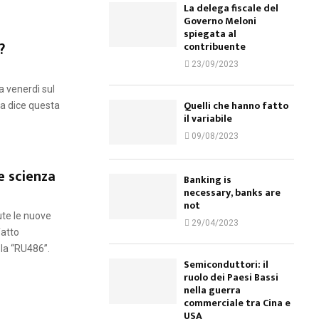
La delega fiscale del
Governo Meloni
spiegata al
?
contribuente
23/09/2023
 venerdì sul
Quelli che hanno fatto
sa dice questa
il variabile
09/08/2023
e scienza
Banking is
necessary, banks are
not
ute le nuove
29/04/2023
fatto
ola “RU486”.
Semiconduttori: il
ruolo dei Paesi Bassi
nella guerra
commerciale tra Cina e
USA