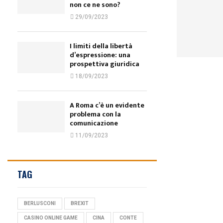
non ce ne sono?
29/09/2023
I limiti della libertà
d’espressione: una
prospettiva giuridica
18/09/2023
A Roma c’è un evidente
problema con la
comunicazione
11/09/2023
TAG
BERLUSCONI
BREXIT
CASINO ONLINE GAME
CINA
CONTE