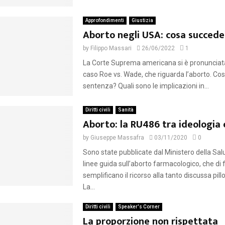
Approfondimenti
Giustizia
Aborto negli USA: cosa succede
by
Filippo Massari
26/06/2022
1
La Corte Suprema americana si è pronunciata
caso Roe vs. Wade, che riguarda l’aborto. Co
sentenza? Quali sono le implicazioni in...
Diritti civili
Sanità
Aborto: la RU486 tra ideologia 
by
Giuseppe Massafra
03/11/2020
0
Sono state pubblicate dal Ministero della Sal
linee guida sull’aborto farmacologico, che di 
semplificano il ricorso alla tanto discussa pill
La...
Diritti civili
Speaker's Corner
La proporzione non rispettata