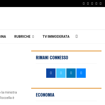
Facebook
Twitter
Instagr
Linke
Em
INA
RUBRICHE
TV IMMODERATA
RIMANI CONNESSO
 la ministra
ECONOMIA
Roccella è