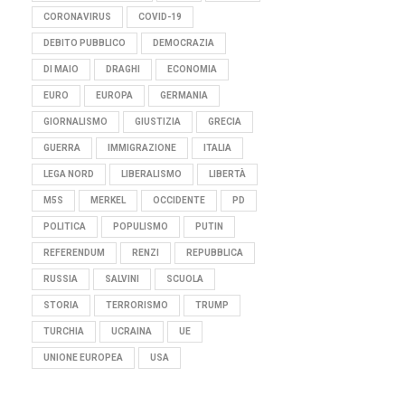
CORONAVIRUS
COVID-19
DEBITO PUBBLICO
DEMOCRAZIA
DI MAIO
DRAGHI
ECONOMIA
EURO
EUROPA
GERMANIA
GIORNALISMO
GIUSTIZIA
GRECIA
GUERRA
IMMIGRAZIONE
ITALIA
LEGA NORD
LIBERALISMO
LIBERTÀ
M5S
MERKEL
OCCIDENTE
PD
POLITICA
POPULISMO
PUTIN
REFERENDUM
RENZI
REPUBBLICA
RUSSIA
SALVINI
SCUOLA
STORIA
TERRORISMO
TRUMP
TURCHIA
UCRAINA
UE
UNIONE EUROPEA
USA