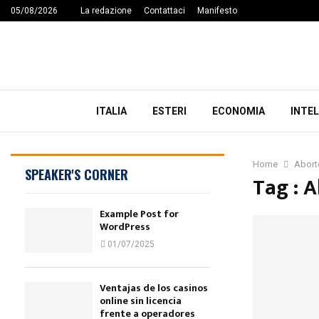
05/08/2026
La redazione
Contattaci
Manifesto
ITALIA
ESTERI
ECONOMIA
INTEL
Home
Abort
SPEAKER'S CORNER
Tag : 
Example Post for
WordPress
01/07/2025
Ventajas de los casinos
online sin licencia
frente a operadores