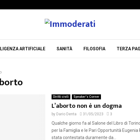
LIGENZA ARTIFICIALE
SANITÀ
FILOSOFIA
TERZA PAG
o
Aborto
Diritti civili
Speaker's Corner
L’aborto non è un dogma
by
Dario Denta
31/05/2023
3
Qualche giorno fa al Salone del Libro di Torino
per la Famiglia e le Pari Opportunità Eugenia 
stata contestata duramente da...