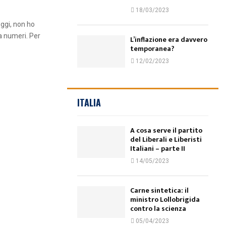
18/03/2023
oggi, non ho
a numeri. Per
L’inflazione era davvero
temporanea?
12/02/2023
ITALIA
A cosa serve il partito
del Liberali e Liberisti
Italiani – parte II
14/05/2023
Carne sintetica: il
ministro Lollobrigida
contro la scienza
05/04/2023