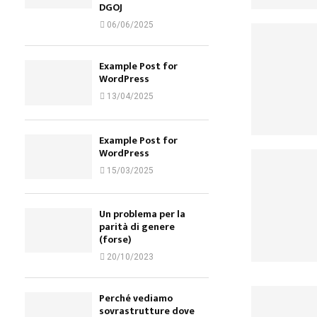
DGOJ
06/06/2025
Example Post for
WordPress
13/04/2025
Example Post for
WordPress
15/03/2025
Un problema per la
parità di genere
(forse)
20/10/2023
Perché vediamo
sovrastrutture dove