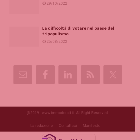
29/10/2022
La difficoltà di votare nel paese del
tripopulismo
25/08/2022
@2019 - www.immoderati.it. All Right Reserved.
La redazione
Contattaci
Manifesto