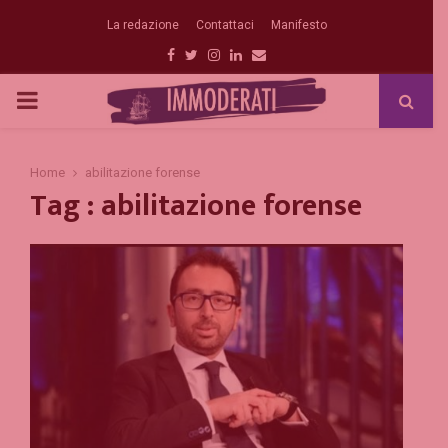
La redazione
Contattaci
Manifesto
Facebook
Twitter
Instagram
Linkedin
Email
PRIMARY
MENU
Home
abilitazione forense
Tag : abilitazione forense