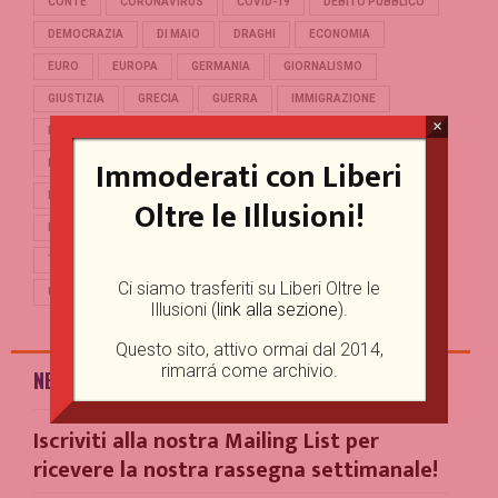
CONTE
CORONAVIRUS
COVID-19
DEBITO PUBBLICO
DEMOCRAZIA
DI MAIO
DRAGHI
ECONOMIA
EURO
EUROPA
GERMANIA
GIORNALISMO
GIUSTIZIA
GRECIA
GUERRA
IMMIGRAZIONE
×
ITALIA
LEGA NORD
LIBERALISMO
LIBERTÀ
M5S
Immoderati con Liberi
MERKEL
OCCIDENTE
PD
POLITICA
POPULISMO
PUTIN
REFERENDUM
RENZI
REPUBBLICA
Oltre le Illusioni!
RUSSIA
SALVINI
SCUOLA
STORIA
TERRORISMO
TRUMP
TURCHIA
UCRAINA
UE
Ci siamo trasferiti su Liberi Oltre le
UNIONE EUROPEA
USA
Illusioni (
link alla sezione
).
Questo sito, attivo ormai dal 2014,
rimarrá come archivio.
NEWSLETTER
Iscriviti alla nostra Mailing List per
ricevere la nostra rassegna settimanale!