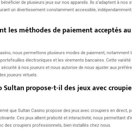
bénéficier de plusieurs jeux sur nos appareils. Ils s’adaptent à nos s
ssurant un divertissement constamment accessible, indépendamment 
nt les méthodes de paiement acceptés au
asino, nous permettons plusieurs modes de paiement, notamment l
 portefeuilles électroniques et les virements bancaires. Cette variété
sécurité à nos joueurs et nous autorise de nous ajuster aux préfér
es joueurs virtuels.
o Sultan propose-t-il des jeux avec croupie
nfirmé que Sultan Casino propose des jeux avec croupiers en direct, 
ivante. Ces jeux allient praticité et interactivité, nous permettant d’i
c des croupiers professionnels, bien installés chez nous.