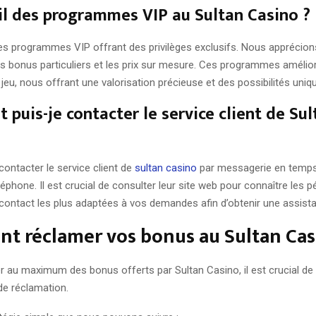
-il des programmes VIP au Sultan Casino ?
 des programmes VIP offrant des privilèges exclusifs. Nous apprécion
es bonus particuliers et les prix sur mesure. Ces programmes amélio
jeu, nous offrant une valorisation précieuse et des possibilités uniq
puis-je contacter le service client de Sul
ontacter le service client de
sultan casino
par messagerie en temps 
léphone. Il est crucial de consulter leur site web pour connaître les p
ontact les plus adaptées à vos demandes afin d’obtenir une assista
t réclamer vos bonus au Sultan Cas
er au maximum des bonus offerts par Sultan Casino, il est crucial d
de réclamation.