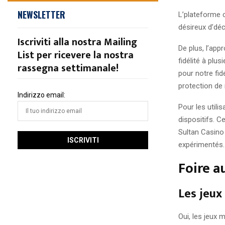
NEWSLETTER
L’plateforme c
désireux d’déco
Iscriviti alla nostra Mailing
De plus, l’ap
List per ricevere la nostra
fidélité à plu
rassegna settimanale!
pour notre fid
protection de 
Indirizzo email:
Pour les utili
dispositifs. Ce
Sultan Casino
expérimentés.
Foire a
Les jeux
Oui, les jeux