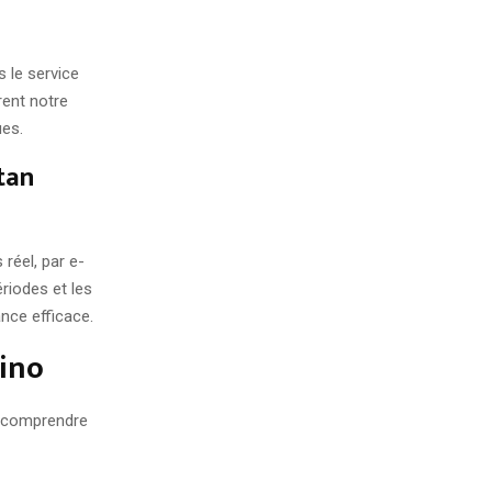
s le service
rent notre
ues.
tan
réel, par e-
ériodes et les
nce efficace.
ino
e comprendre