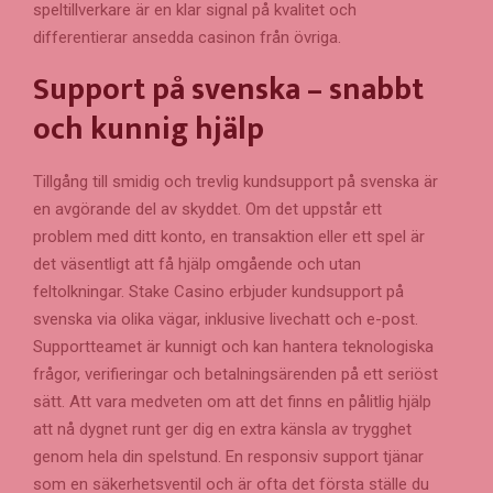
speltillverkare är en klar signal på kvalitet och
differentierar ansedda casinon från övriga.
Support på svenska – snabbt
och kunnig hjälp
Tillgång till smidig och trevlig kundsupport på svenska är
en avgörande del av skyddet. Om det uppstår ett
problem med ditt konto, en transaktion eller ett spel är
det väsentligt att få hjälp omgående och utan
feltolkningar. Stake Casino erbjuder kundsupport på
svenska via olika vägar, inklusive livechatt och e-post.
Supportteamet är kunnigt och kan hantera teknologiska
frågor, verifieringar och betalningsärenden på ett seriöst
sätt. Att vara medveten om att det finns en pålitlig hjälp
att nå dygnet runt ger dig en extra känsla av trygghet
genom hela din spelstund. En responsiv support tjänar
som en säkerhetsventil och är ofta det första ställe du