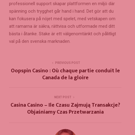
professionell support skapar plattformen en miljö där
spänning och trygghet går hand i hand. Det gör att du
kan fokusera på nöjet med spelet, med vetskapen om
att ramarna är säkra, rättvisa och utformade med ditt
bästa i åtanke. Stake är ett välgenomtänkt och pålitligt
val på den svenska marknaden.
PREVIOUS POST
Oopspin Casino : Où chaque partie conduit le
Canada de la gloire
NEXT POST
Casina Casino – Ile Czasu Zajmują Transakcje?
Objaśniamy Czas Przetwarzania