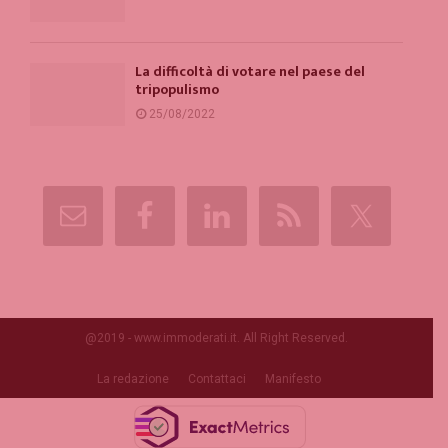
La difficoltà di votare nel paese del
tripopulismo
25/08/2022
@2019 - www.immoderati.it. All Right Reserved.
La redazione
Contattaci
Manifesto