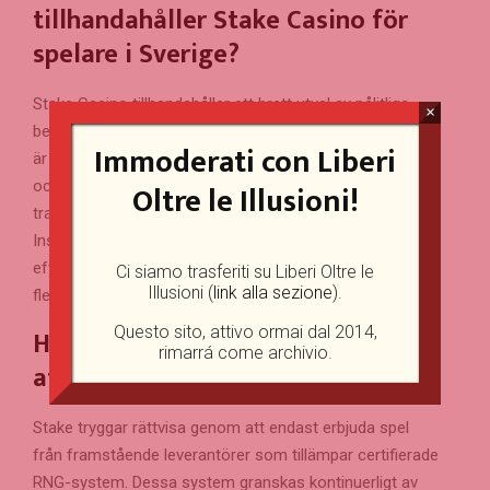
tillhandahåller Stake Casino för
spelare i Sverige?
Stake Casino tillhandahåller ett brett utval av pålitliga
×
betalmetoder anpassade för Sverige. Vanliga alternativ
Immoderati con Liberi
är Trustly för direktbetalningar, e-plånböcker som Skrill
och Neteller, samt kredit- och betalkort. Alla
Oltre le Illusioni!
transaktioner är säkrade för optimal säkerhet.
Insättningar är normalt omedelbara och uttag hanteras
effektivt. Urvalet av erkända leverantörer erbjuder dig
Ci siamo trasferiti su Liberi Oltre le
Illusioni (
link alla sezione
).
flexibilitet och extra skydd.
Questo sito, attivo ormai dal 2014,
Hur säkerställer Stake Casino till
rimarrá come archivio.
att spelutbudet är rättvisa?
Stake tryggar rättvisa genom att endast erbjuda spel
från framstående leverantörer som tillämpar certifierade
RNG-system. Dessa system granskas kontinuerligt av