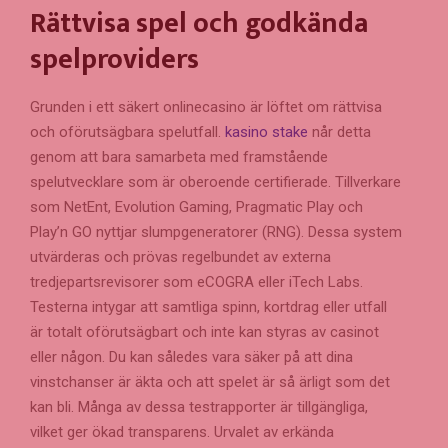
Rättvisa spel och godkända
spelproviders
Grunden i ett säkert onlinecasino är löftet om rättvisa
och oförutsägbara spelutfall.
kasino stake
når detta
genom att bara samarbeta med framstående
spelutvecklare som är oberoende certifierade. Tillverkare
som NetEnt, Evolution Gaming, Pragmatic Play och
Play’n GO nyttjar slumpgeneratorer (RNG). Dessa system
utvärderas och prövas regelbundet av externa
tredjepartsrevisorer som eCOGRA eller iTech Labs.
Testerna intygar att samtliga spinn, kortdrag eller utfall
är totalt oförutsägbart och inte kan styras av casinot
eller någon. Du kan således vara säker på att dina
vinstchanser är äkta och att spelet är så ärligt som det
kan bli. Många av dessa testrapporter är tillgängliga,
vilket ger ökad transparens. Urvalet av erkända