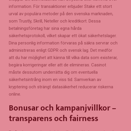
information. För transaktioner erbjuder Stake ett stort
urval av populära metoder på den svenska marknaden,
som Trustly, Skrill, Neteller och kreditkort. Dessa
betalningsföretag har sina egna hårda
säkerhetsprotokoll, vilket skapar ett ökat säkerhetslager.
Dina personlig information förvaras på säkra servrar och
administreras enligt GDPR och svensk lag. Det medför
att du har möjlighet att känna till vilka data som existerar,
begära korrigeringar eller att de elimineras. Casinot
måste dessutom underrätta dig om eventuella
säkerhetsintrång inom en viss tid. Samverkan av
kryptering och strängt datasäkerhet reducerar riskerna
online.
Bonusar och kampanjvillkor –
transparens och fairness