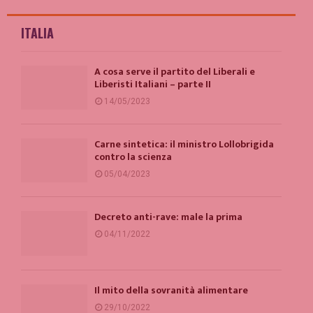
ITALIA
A cosa serve il partito del Liberali e
Liberisti Italiani – parte II
14/05/2023
Carne sintetica: il ministro Lollobrigida
contro la scienza
05/04/2023
Decreto anti-rave: male la prima
04/11/2022
Il mito della sovranità alimentare
29/10/2022