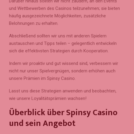
Darüber hinaus sollten wir nicht zaudern, an den Events
und Wettbewerben des Casinos teilzunehmen; sie bieten
häufig ausgezeichnete Möglichkeiten, zusätzliche
Belohnungen zu erhalten.
Abschließend sollten wir uns mit anderen Spielern
austauschen und Tipps teilen – gelegentlich entwickeln
sich die effektivsten Strategien durch Kooperation.
Indem wir proaktiv und gut wissend sind, verbessern wir
nicht nur unser Spielvergnügen, sondern erhöhen auch
unsere Prämien im Spinsy Casino.
Lasst uns diese Strategien anwenden und beobachten,
wie unsere Loyalitätsprämien wachsen!
Überblick über Spinsy Casino
und sein Angebot