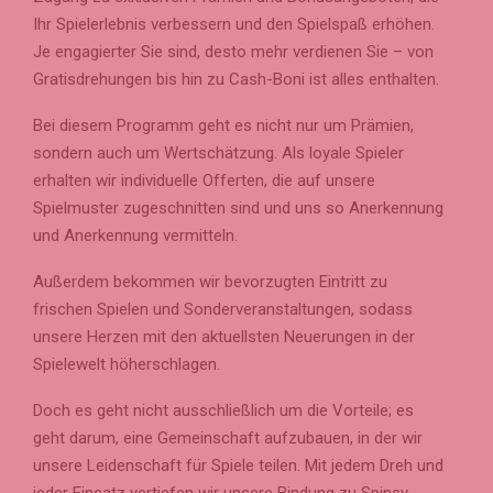
Ihr Spielerlebnis verbessern und den Spielspaß erhöhen.
Je engagierter Sie sind, desto mehr verdienen Sie – von
Gratisdrehungen bis hin zu Cash-Boni ist alles enthalten.
Bei diesem Programm geht es nicht nur um Prämien,
sondern auch um Wertschätzung. Als loyale Spieler
erhalten wir individuelle Offerten, die auf unsere
Spielmuster zugeschnitten sind und uns so Anerkennung
und Anerkennung vermitteln.
Außerdem bekommen wir bevorzugten Eintritt zu
frischen Spielen und Sonderveranstaltungen, sodass
unsere Herzen mit den aktuellsten Neuerungen in der
Spielewelt höherschlagen.
Doch es geht nicht ausschließlich um die Vorteile; es
geht darum, eine Gemeinschaft aufzubauen, in der wir
unsere Leidenschaft für Spiele teilen. Mit jedem Dreh und
jeder Einsatz vertiefen wir unsere Bindung zu Spinsy