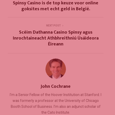
Spinsy Casino is de top keuze voor online
goksites met echt geld in België.
NEXT POST
Scéim Dathanna Casino Spinsy agus
Inrochtaineacht Athbhreithniú Úsáideora
Éireann
John Cochrane
I'm a Senior Fellow of the Hoover Institution at Stanford. I
was formerly a professor at the University of Chicago
Booth School of Business. I'm also an adjunct scholar of
the Cato Institute.