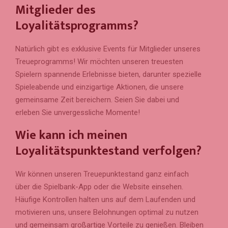
Mitglieder des
Loyalitätsprogramms?
Natürlich gibt es exklusive Events für Mitglieder unseres
Treueprogramms! Wir möchten unseren treuesten
Spielern spannende Erlebnisse bieten, darunter spezielle
Spieleabende und einzigartige Aktionen, die unsere
gemeinsame Zeit bereichern. Seien Sie dabei und
erleben Sie unvergessliche Momente!
Wie kann ich meinen
Loyalitätspunktestand verfolgen?
Wir können unseren Treuepunktestand ganz einfach
über die Spielbank-App oder die Website einsehen.
Häufige Kontrollen halten uns auf dem Laufenden und
motivieren uns, unsere Belohnungen optimal zu nutzen
und gemeinsam großartige Vorteile zu genießen. Bleiben