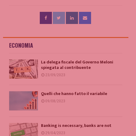
ECONOMIA
La delega fiscale del Governo Meloni
spiegata al contribuente
23/09/2023
Quelli che hanno fatto il variabile
09/08/2023
Banking is necessary, banks are not
29/04/2023