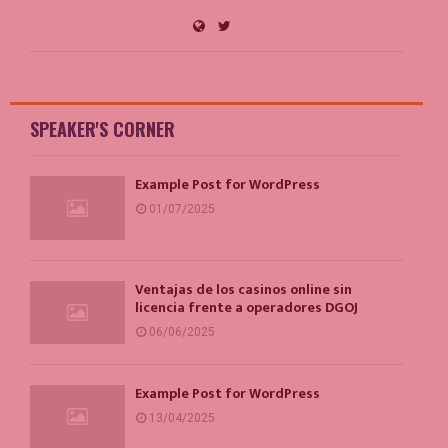
SPEAKER'S CORNER
Example Post for WordPress
01/07/2025
Ventajas de los casinos online sin
licencia frente a operadores DGOJ
06/06/2025
Example Post for WordPress
13/04/2025