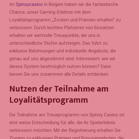
Im
Spinsycasino
in Belgien haben wir die fantastische
Chance, unser Gaming-Erlebnis mit dem
Loyalitätsprogramm „Zocken und Prämien erhalten“ zu
verbessern. Durch leichtes Platzieren von Einsätzen
erhalten wir wertvolle Treuepunkte, die uns in
unterschiedliche Stufen aufsteigen. Das führt zu
exklusive Belohnungen und individuelle Angebote, die
genau auf uns abgestimmt sind. Interessiert, wie wir
dieses System bestmöglich nutzen können? Dann
lassen Sie uns zusammen alle Details entdecken.
Nutzen der Teilnahme am
Loyalitätsprogramm
Die Teilnahme am Treueprogramm von Spinsy Casino ist
eine weise Entscheidung für alle, die ihr Spielerlebnis
verbessern möchten. Mit der Registrierung erhalten Sie
Zugang zu exklusiven Prämien und Bonusangeboten, die