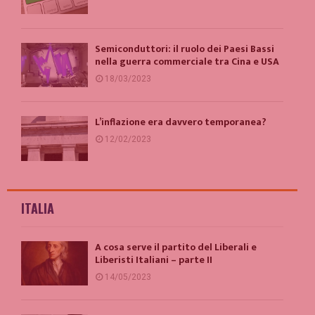
Semiconduttori: il ruolo dei Paesi Bassi
nella guerra commerciale tra Cina e USA
18/03/2023
L’inflazione era davvero temporanea?
12/02/2023
ITALIA
A cosa serve il partito del Liberali e
Liberisti Italiani – parte II
14/05/2023