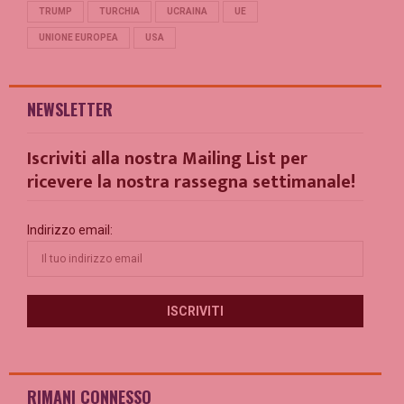
TRUMP
TURCHIA
UCRAINA
UE
UNIONE EUROPEA
USA
NEWSLETTER
Iscriviti alla nostra Mailing List per
ricevere la nostra rassegna settimanale!
Indirizzo email:
RIMANI CONNESSO