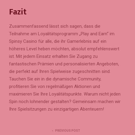
Fazit
Zusammenfassend lässt sich sagen, dass die
Teilnahme am Loyalitätsprogramm „Play and Earn“ im
Spinsy Casino für alle, die ihr Gamerlebnis auf ein
höheres Level heben möchten, absolut empfehlenswert
ist. Mit jedem Einsatz erhalten Sie Zugang zu
fantastischen Prämien und personalisierten Angeboten,
die perfekt auf Ihren Spielweise zugeschnitten sind.
Tauchen Sie ein in die dynamische Community,
profitieren Sie von regelmäßigen Aktionen und
maximieren Sie Ihre Loyalitätspunkte. Warum nicht jeden
Spin noch lohnender gestalten? Gemeinsam machen wir
Ihre Spielsitzungen zu einzigartigen Abenteuern!
PREVIOUS POST