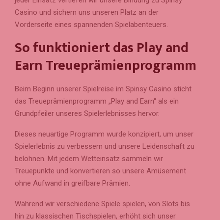
Casino und sichern uns unseren Platz an der
Vorderseite eines spannenden Spielabenteuers.
So funktioniert das Play and
Earn Treueprämienprogramm
Beim Beginn unserer Spielreise im Spinsy Casino sticht
das Treueprämienprogramm „Play and Earn“ als ein
Grundpfeiler unseres Spielerlebnisses hervor.
Dieses neuartige Programm wurde konzipiert, um unser
Spielerlebnis zu verbessern und unsere Leidenschaft zu
belohnen. Mit jedem Wetteinsatz sammeln wir
Treuepunkte und konvertieren so unsere Amüsement
ohne Aufwand in greifbare Prämien.
Während wir verschiedene Spiele spielen, von Slots bis
hin zu klassischen Tischspielen, erhöht sich unser