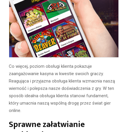
Co więcej, poziom obsługi klienta pokazuje
zaangażowanie kasyna w kwestie swoich graczy.
Reagująca i przyjazna obsługa klienta wzmacnia naszą
wierność i polepsza nasze doświadczenia z gry. W ten
sposób idealna obsługa klienta stanowi fundament,
który umacnia naszą wspólną drogę przez świat gier
online.
Sprawne załatwianie