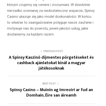
którym czujemy się cenieni i zrozumiani. W dziedzinie
nierzadko ocenianej za niedostateczne wsparcie, Spinsy
Casino ukazuje się jako model doskonałości. W końcu
to właśnie to zaangażowanie potęguje nasze zaufanie i
motywuje nas do powrotu, pewni jakości usług, jakie
dostaniemy za każdym razem.
PREVIOUS POST
A Spinsy Kaszinó díjmentes pörgetéseket és
cashback ajánlatokat kínál a magyar
játékosoknak
NEXT POST
Spinsy Casino – Muinín ag Imreoirí ar fud an
Domhain, Éire san áireamh