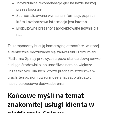
Indywidualne rekomendacje gier na bazie naszej
przeszłości gier
Spersonalizowana wymiana informacji, poprzez
którą każdorazowa informacja jest istotna
Ekskluzywne prezenty zaprojektowane jedynie dla
nas
Te komponenty budują immersyjną atmosferę, w której
autentycznie odczuwamy się zauważalni i zrozumiani.
Platforma Spinsy przewyższa poza standardową serwis,
budując środowisko, co umożliwia nam na większe
uczestnictwo. Dla tych, którzy pragną mistrzostwa w
grach, ten poziom uwagi może znacząco ulepszyć
nasze całościowe doświadczenia.
Końcowe myśli na temat
znakomitej usługi klienta w