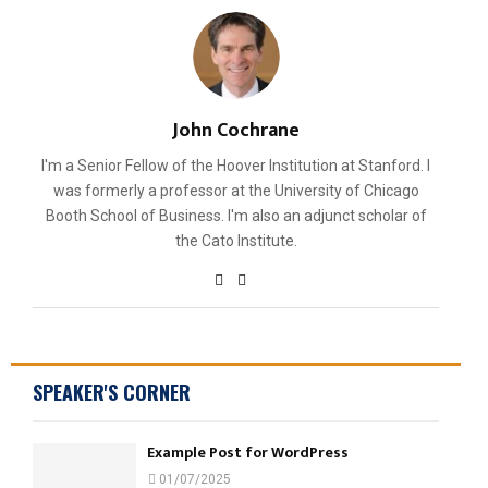
John Cochrane
I'm a Senior Fellow of the Hoover Institution at Stanford. I
was formerly a professor at the University of Chicago
Booth School of Business. I'm also an adjunct scholar of
the Cato Institute.
SPEAKER'S CORNER
Example Post for WordPress
01/07/2025