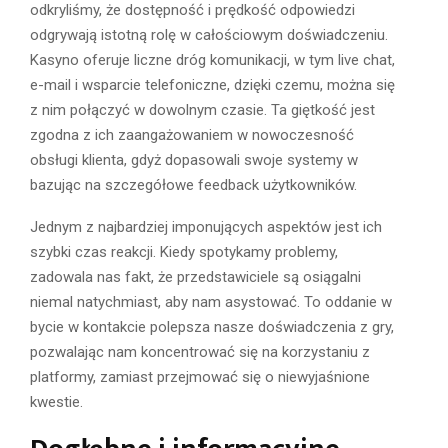
odkryliśmy, że dostępność i prędkość odpowiedzi
odgrywają istotną rolę w całościowym doświadczeniu.
Kasyno oferuje liczne dróg komunikacji, w tym live chat,
e-mail i wsparcie telefoniczne, dzięki czemu, można się
z nim połączyć w dowolnym czasie. Ta giętkość jest
zgodna z ich zaangażowaniem w nowoczesność
obsługi klienta, gdyż dopasowali swoje systemy w
bazując na szczegółowe feedback użytkowników.
Jednym z najbardziej imponujących aspektów jest ich
szybki czas reakcji. Kiedy spotykamy problemy,
zadowala nas fakt, że przedstawiciele są osiągalni
niemal natychmiast, aby nam asystować. To oddanie w
bycie w kontakcie polepsza nasze doświadczenia z gry,
pozwalając nam koncentrować się na korzystaniu z
platformy, zamiast przejmować się o niewyjaśnione
kwestie.