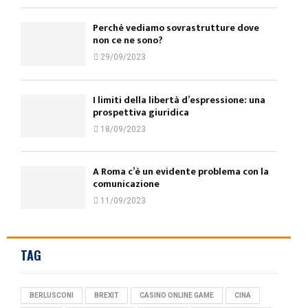
Perché vediamo sovrastrutture dove
non ce ne sono?
29/09/2023
I limiti della libertà d’espressione: una
prospettiva giuridica
18/09/2023
A Roma c’è un evidente problema con la
comunicazione
11/09/2023
TAG
BERLUSCONI
BREXIT
CASINO ONLINE GAME
CINA