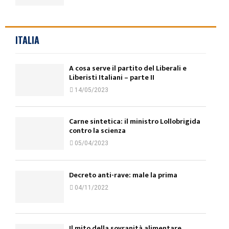
ITALIA
A cosa serve il partito del Liberali e
Liberisti Italiani – parte II
14/05/2023
Carne sintetica: il ministro Lollobrigida
contro la scienza
05/04/2023
Decreto anti-rave: male la prima
04/11/2022
Il mito della sovranità alimentare