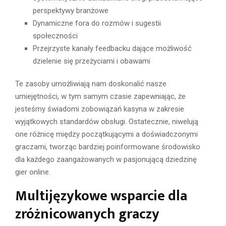
perspektywy branżowe
Dynamiczne fora do rozmów i sugestii
społeczności
Przejrzyste kanały feedbacku dające możliwość
dzielenie się przeżyciami i obawami
Te zasoby umożliwiają nam doskonalić nasze
umiejętności, w tym samym czasie zapewniając, że
jesteśmy świadomi zobowiązań kasyna w zakresie
wyjątkowych standardów obsługi. Ostatecznie, niwelują
one różnicę między początkującymi a doświadczonymi
graczami, tworząc bardziej poinformowane środowisko
dla każdego zaangażowanych w pasjonującą dziedzinę
gier online.
Multijęzykowe wsparcie dla
zróżnicowanych graczy