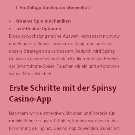
Vielfältige Spielautomatenvielfalt
Kreative Spielmechaniken
Live-Dealer-Optionen
Diese abwechslungsreiche Auswahl verbessert nicht nur
das Benutzererlebnis, sondern verlangt uns auch auf,
unsere Strategien zu verbessern. Dadurch wird Spinsy
Casino zu einem bedeutenden Konkurrenten im Bereich
der Smartphone-Spiele. Tauchen wir ein und erforschen
wir die Möglichkeiten!
Erste Schritte mit der Spinsy
Casino-App
Nachdem wir die attraktiven Aktionen und Vorteile für
mobile Benutzer geprüft haben, können wir uns nun der
Einrichtung der Spinsy Casino App zuwenden. Zunächst