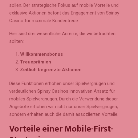
sollen. Der strategische Fokus auf mobile Vorteile und
exklusive Aktionen betont das Engagement von Spinsy
Casino für maximale Kundentreue.
Hier sind drei wesentliche Anreize, die wir betrachten
sollten:
Willkommensbonus
Treueprämien
Zeitlich begrenzte Aktionen
Diese Funktionen erhöhen unser Spielvergnügen und
verdeutlichen Spinsy Casinos innovativen Ansatz für
mobiles Spielvergnügen. Durch die Verwendung dieser
Angebote erhöhen wir nicht nur unser Spielvergnügen,
sondern erhalten auch die damit assoziierten Vorteile.
Vorteile einer Mobile-First-