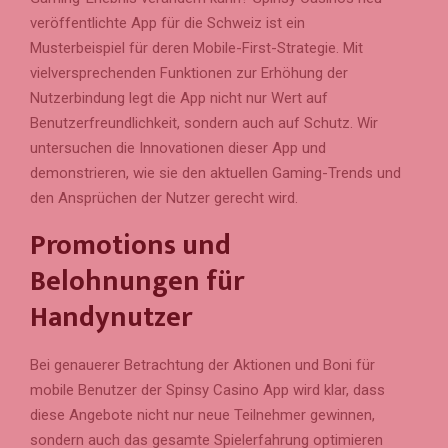
veröffentlichte App für die Schweiz ist ein
Musterbeispiel für deren Mobile-First-Strategie. Mit
vielversprechenden Funktionen zur Erhöhung der
Nutzerbindung legt die App nicht nur Wert auf
Benutzerfreundlichkeit, sondern auch auf Schutz. Wir
untersuchen die Innovationen dieser App und
demonstrieren, wie sie den aktuellen Gaming-Trends und
den Ansprüchen der Nutzer gerecht wird.
Promotions und
Belohnungen für
Handynutzer
Bei genauerer Betrachtung der Aktionen und Boni für
mobile Benutzer der Spinsy Casino App wird klar, dass
diese Angebote nicht nur neue Teilnehmer gewinnen,
sondern auch das gesamte Spielerfahrung optimieren