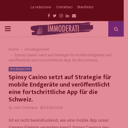
La redazione
Contattaci
Manifesto
Facebook
Twitter
Instagram
Linkedin
Email
PRIMARY
MENU
Home
Uncategorized
Spinsy Casino setzt auf Strategie für mobile Endgeräte und
veröffentlicht eine fortschrittliche App für die Schweiz.
Uncategorized
Spinsy Casino setzt auf Strategie für
mobile Endgeräte und veröffentlicht
eine fortschrittliche App für die
Schweiz.
by
John Cochrane
04/06/2026
Ist es nicht beeindruckend, wie eine mobile App unser
Gaming-Erlebnis verändern kann? Spinsy Casinos neu