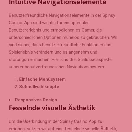
Intuitive Navigationselemente
Benutzerfreundliche Navigationselemente in der Spinsy
Casino-App sind wichtig für ein optimales
Benutzererlebnis und ermöglichen es Gamer, die
unterschiedlichen Optionen mühelos zu gebrauchen. Wir
sind sicher, dass benutzerfreundliche Funktionen das
Spielerlebnis verändern und es angenehm und
störungsfrei machen. Hier sind drei Schlüsselaspekte
unserer benutzerfreundlichen Navigationssystem:
Einfache Menüsystem
Schnellwahlknöpfe
Responsives Design
Fesselnde visuelle Ästhetik
Um die Userbindung in der Spinsy Casino App zu
erhöhen, setzen wir auf eine fesselnde visuelle Ästhetik,