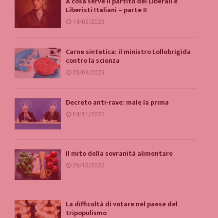
A cosa serve il partito del Liberali e
Liberisti Italiani – parte II
14/05/2023
Carne sintetica: il ministro Lollobrigida
contro la scienza
05/04/2023
Decreto anti-rave: male la prima
04/11/2022
Il mito della sovranità alimentare
29/10/2022
La difficoltà di votare nel paese del
tripopulismo