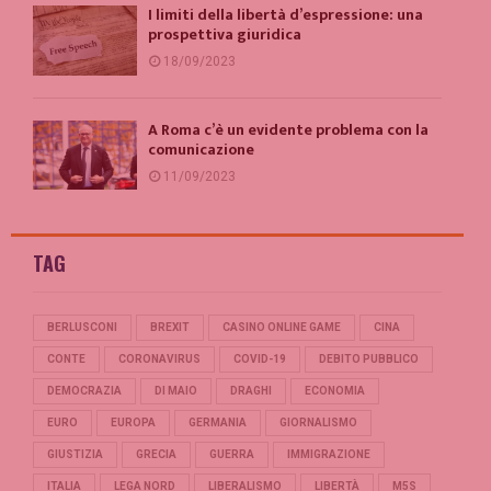
I limiti della libertà d’espressione: una
prospettiva giuridica
18/09/2023
A Roma c’è un evidente problema con la
comunicazione
11/09/2023
TAG
BERLUSCONI
BREXIT
CASINO ONLINE GAME
CINA
CONTE
CORONAVIRUS
COVID-19
DEBITO PUBBLICO
DEMOCRAZIA
DI MAIO
DRAGHI
ECONOMIA
EURO
EUROPA
GERMANIA
GIORNALISMO
GIUSTIZIA
GRECIA
GUERRA
IMMIGRAZIONE
ITALIA
LEGA NORD
LIBERALISMO
LIBERTÀ
M5S