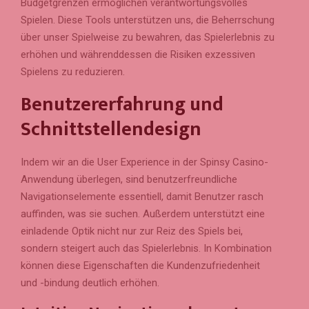
Budgetgrenzen ermöglichen verantwortungsvolles
Spielen. Diese Tools unterstützen uns, die Beherrschung
über unser Spielweise zu bewahren, das Spielerlebnis zu
erhöhen und währenddessen die Risiken exzessiven
Spielens zu reduzieren.
Benutzererfahrung und
Schnittstellendesign
Indem wir an die User Experience in der Spinsy Casino-
Anwendung überlegen, sind benutzerfreundliche
Navigationselemente essentiell, damit Benutzer rasch
auffinden, was sie suchen. Außerdem unterstützt eine
einladende Optik nicht nur zur Reiz des Spiels bei,
sondern steigert auch das Spielerlebnis. In Kombination
können diese Eigenschaften die Kundenzufriedenheit
und -bindung deutlich erhöhen.