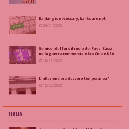
Banking is necessary, banks are not
29/04/2023
Semiconduttori: il ruolo dei Paesi Bassi
nella guerra commerciale tra Cina e USA
18/03/2023
L’inflazione era davvero temporanea?
12/02/2023
ITALIA