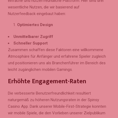
einfache und nutzerfreundliche Plattform. Hier sind drei
wesentliche Nutzen, die wir basierend auf
Nutzerfeedback eingebaut haben:
Optimiertes Design
Unmittelbarer Zugriff
Schneller Support
Zusammen schaffen diese Faktoren eine willkommene
Atmosphäre für Anfänger und erfahrene Spieler zugleich
und positionieren uns als Branchenführer im Bereich des
leicht zugänglichen mobilen Gamings.
Erhöhte Engagement-Raten
Die verbesserte Benutzerfreundlichkeit resultiert
naturgemäß zu höheren Nutzungsraten in der Spinsy
Casino App. Dank unserer Mobile-First-Strategie konnten
wir mobile Spiele, die den Vorlieben unserer Zielpublikum