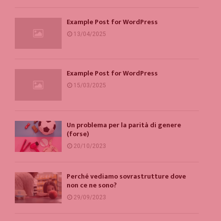
Example Post for WordPress
13/04/2025
Example Post for WordPress
15/03/2025
Un problema per la parità di genere
(forse)
20/10/2023
Perché vediamo sovrastrutture dove
non ce ne sono?
29/09/2023