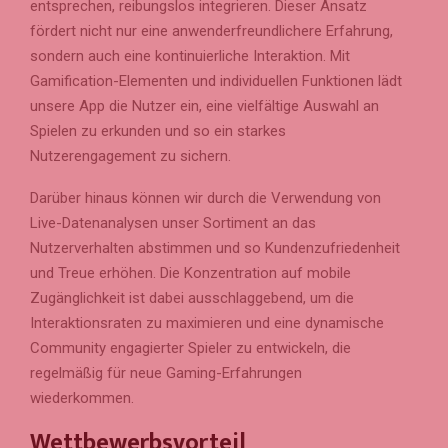
entsprechen, reibungslos integrieren. Dieser Ansatz
fördert nicht nur eine anwenderfreundlichere Erfahrung,
sondern auch eine kontinuierliche Interaktion. Mit
Gamification-Elementen und individuellen Funktionen lädt
unsere App die Nutzer ein, eine vielfältige Auswahl an
Spielen zu erkunden und so ein starkes
Nutzerengagement zu sichern.
Darüber hinaus können wir durch die Verwendung von
Live-Datenanalysen unser Sortiment an das
Nutzerverhalten abstimmen und so Kundenzufriedenheit
und Treue erhöhen. Die Konzentration auf mobile
Zugänglichkeit ist dabei ausschlaggebend, um die
Interaktionsraten zu maximieren und eine dynamische
Community engagierter Spieler zu entwickeln, die
regelmäßig für neue Gaming-Erfahrungen
wiederkommen.
Wettbewerbsvorteil