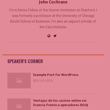
John Cochrane
I'm a Senior Fellow of the Hoover Institution at Stanford. I
was formerly a professor at the University of Chicago
Booth School of Business. I'm also an adjunct scholar of
the Cato Institute.
SPEAKER'S CORNER
Example Post for WordPress
01/07/2025
Ventajas de los casinos online sin
licencia frente a operadores DGOJ