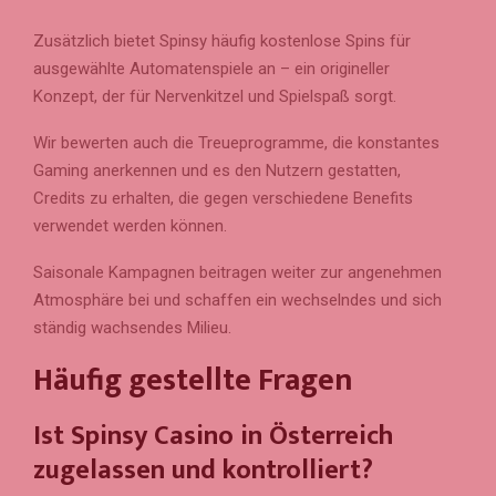
Zusätzlich bietet Spinsy häufig kostenlose Spins für
ausgewählte Automatenspiele an – ein origineller
Konzept, der für Nervenkitzel und Spielspaß sorgt.
Wir bewerten auch die Treueprogramme, die konstantes
Gaming anerkennen und es den Nutzern gestatten,
Credits zu erhalten, die gegen verschiedene Benefits
verwendet werden können.
Saisonale Kampagnen beitragen weiter zur angenehmen
Atmosphäre bei und schaffen ein wechselndes und sich
ständig wachsendes Milieu.
Häufig gestellte Fragen
Ist Spinsy Casino in Österreich
zugelassen und kontrolliert?