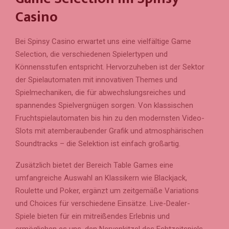
Casino
Bei Spinsy Casino erwartet uns eine vielfältige Game
Selection, die verschiedenen Spielertypen und
Könnensstufen entspricht. Hervorzuheben ist der Sektor
der Spielautomaten mit innovativen Themes und
Spielmechaniken, die für abwechslungsreiches und
spannendes Spielvergnügen sorgen. Von klassischen
Fruchtspielautomaten bis hin zu den modernsten Video-
Slots mit atemberaubender Grafik und atmosphärischen
Soundtracks – die Selektion ist einfach großartig.
Zusätzlich bietet der Bereich Table Games eine
umfangreiche Auswahl an Klassikern wie Blackjack,
Roulette und Poker, ergänzt um zeitgemäße Variations
und Choices für verschiedene Einsätze. Live-Dealer-
Spiele bieten für ein mitreißendes Erlebnis und