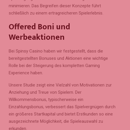
minimieren. Das Begreifen dieser Konzepte führt
schließlich zu einem ertragreicheren Spielerlebnis.
Offered Boni und
Werbeaktionen
Bei Spinsy Casino haben wir festgestellt, dass die
bereitgestellten Bonuses und Aktionen eine wichtige
Rolle bei der Steigerung des kompletten Gaming
Experience haben.
Unsere Studie zeigt eine Vielzahl von Motivationen zur
Anziehung und Treue von Spielern. Der
Willkommensbonus, typischerweise ein
Einzahlungsbonus, verbessert das Spielvergnügen durch
ein größeres Startkapital und bietet Erstkunden so eine
ausgezeichnete Möglichkeit, die Spieleauswahl zu
erkunden.