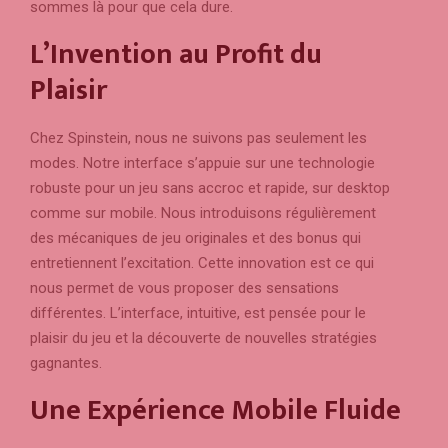
sommes là pour que cela dure.
L’Invention au Profit du
Plaisir
Chez Spinstein, nous ne suivons pas seulement les
modes. Notre interface s’appuie sur une technologie
robuste pour un jeu sans accroc et rapide, sur desktop
comme sur mobile. Nous introduisons régulièrement
des mécaniques de jeu originales et des bonus qui
entretiennent l’excitation. Cette innovation est ce qui
nous permet de vous proposer des sensations
différentes. L’interface, intuitive, est pensée pour le
plaisir du jeu et la découverte de nouvelles stratégies
gagnantes.
Une Expérience Mobile Fluide