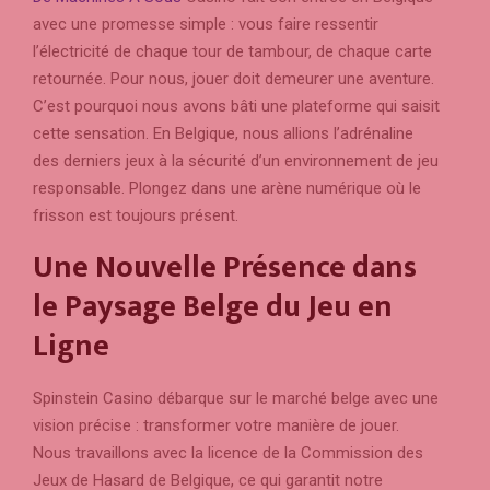
avec une promesse simple : vous faire ressentir
l’électricité de chaque tour de tambour, de chaque carte
retournée. Pour nous, jouer doit demeurer une aventure.
C’est pourquoi nous avons bâti une plateforme qui saisit
cette sensation. En Belgique, nous allions l’adrénaline
des derniers jeux à la sécurité d’un environnement de jeu
responsable. Plongez dans une arène numérique où le
frisson est toujours présent.
Une Nouvelle Présence dans
le Paysage Belge du Jeu en
Ligne
Spinstein Casino débarque sur le marché belge avec une
vision précise : transformer votre manière de jouer.
Nous travaillons avec la licence de la Commission des
Jeux de Hasard de Belgique, ce qui garantit notre