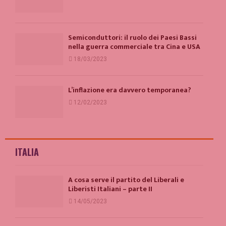
Semiconduttori: il ruolo dei Paesi Bassi
nella guerra commerciale tra Cina e USA
18/03/2023
L’inflazione era davvero temporanea?
12/02/2023
ITALIA
A cosa serve il partito del Liberali e
Liberisti Italiani – parte II
14/05/2023