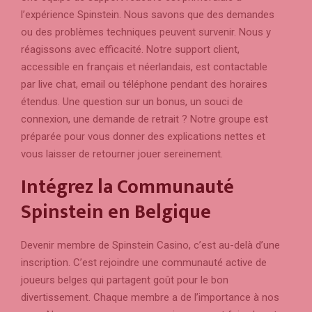
l’expérience Spinstein. Nous savons que des demandes
ou des problèmes techniques peuvent survenir. Nous y
réagissons avec efficacité. Notre support client,
accessible en français et néerlandais, est contactable
par live chat, email ou téléphone pendant des horaires
étendus. Une question sur un bonus, un souci de
connexion, une demande de retrait ? Notre groupe est
préparée pour vous donner des explications nettes et
vous laisser de retourner jouer sereinement.
Intégrez la Communauté
Spinstein en Belgique
Devenir membre de Spinstein Casino, c’est au-delà d’une
inscription. C’est rejoindre une communauté active de
joueurs belges qui partagent goût pour le bon
divertissement. Chaque membre a de l’importance à nos