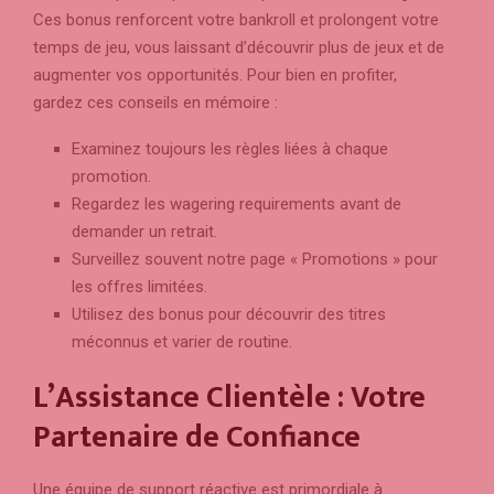
Ces bonus renforcent votre bankroll et prolongent votre
temps de jeu, vous laissant d’découvrir plus de jeux et de
augmenter vos opportunités. Pour bien en profiter,
gardez ces conseils en mémoire :
Examinez toujours les règles liées à chaque
promotion.
Regardez les wagering requirements avant de
demander un retrait.
Surveillez souvent notre page « Promotions » pour
les offres limitées.
Utilisez des bonus pour découvrir des titres
méconnus et varier de routine.
L’Assistance Clientèle : Votre
Partenaire de Confiance
Une équipe de support réactive est primordiale à