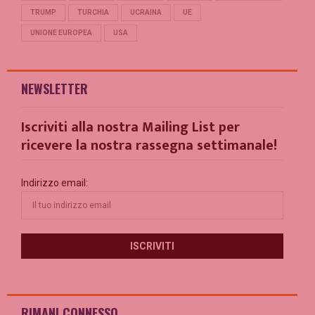
TRUMP
TURCHIA
UCRAINA
UE
UNIONE EUROPEA
USA
NEWSLETTER
Iscriviti alla nostra Mailing List per
ricevere la nostra rassegna settimanale!
Indirizzo email:
RIMANI CONNESSO