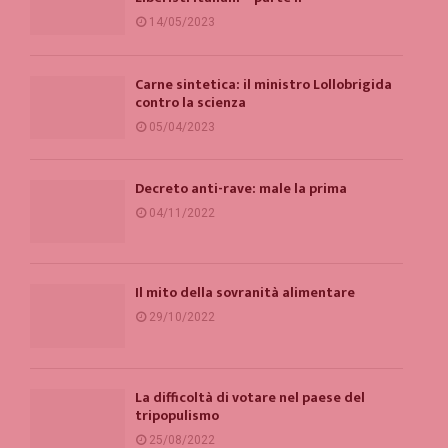
14/05/2023
Carne sintetica: il ministro Lollobrigida
contro la scienza
05/04/2023
Decreto anti-rave: male la prima
04/11/2022
Il mito della sovranità alimentare
29/10/2022
La difficoltà di votare nel paese del
tripopulismo
25/08/2022