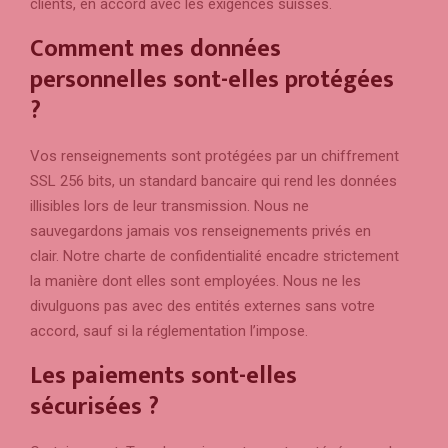
clients, en accord avec les exigences suisses.
Comment mes données
personnelles sont-elles protégées
?
Vos renseignements sont protégées par un chiffrement
SSL 256 bits, un standard bancaire qui rend les données
illisibles lors de leur transmission. Nous ne
sauvegardons jamais vos renseignements privés en
clair. Notre charte de confidentialité encadre strictement
la manière dont elles sont employées. Nous ne les
divulguons pas avec des entités externes sans votre
accord, sauf si la réglementation l’impose.
Les paiements sont-elles
sécurisées ?