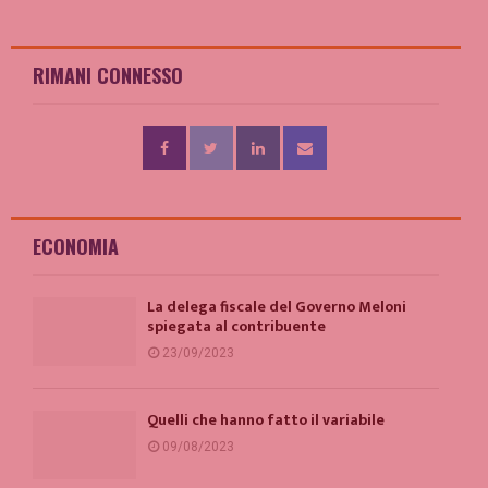
RIMANI CONNESSO
ECONOMIA
La delega fiscale del Governo Meloni
spiegata al contribuente
23/09/2023
Quelli che hanno fatto il variabile
09/08/2023