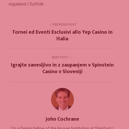
PREVIOUS POST
Tornei ed Eventi Esclusivi allo Yep Casino in
Italia
NEXT POST
Igrajte zanesljivo in z zaupanjem v Spinstein
Casino v Sloveniji
John Cochrane
I'm a Senior Fellow of the Hoover Institution at Stanford. I