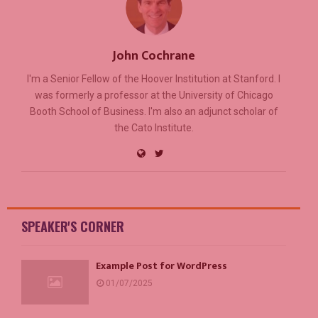
John Cochrane
I'm a Senior Fellow of the Hoover Institution at Stanford. I
was formerly a professor at the University of Chicago
Booth School of Business. I'm also an adjunct scholar of
the Cato Institute.
SPEAKER'S CORNER
Example Post for WordPress
01/07/2025