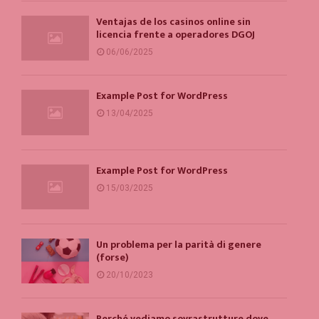
Ventajas de los casinos online sin
licencia frente a operadores DGOJ
06/06/2025
Example Post for WordPress
13/04/2025
Example Post for WordPress
15/03/2025
Un problema per la parità di genere
(forse)
20/10/2023
Perché vediamo sovrastrutture dove