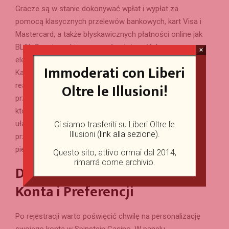
Gracze są w stanie dokonywać wpłat i wypłat za
pomocą klasycznych przelewów bankowych, kart Visa i
Mastercard, a także błyskawicznych płatności online jak
BLIK. Często wybierane są również portfele
×
elektroniczne, w tym Skrill, Neteller czy MuchBetter.
Immoderati con Liberi
Każda z tych metod cechuje się różnym czasem
Oltre le Illusioni!
realizacji transakcji oraz limitami, które warto sprawdzić
przed wyborem. Ważne jest, aby stosować metody,
która została potwierdzona na Twoje nazwisko, co
ułatwia proces wypłaty i gwarantuje zgodność z
Ci siamo trasferiti su Liberi Oltre le
Illusioni (
link alla sezione
).
przepisami dotyczącymi przeciwdziałania praniu
pieniędzy.
Questo sito, attivo ormai dal 2014,
rimarrá come archivio.
Dostosowanie Ustawień
Konta i Preferencji
Po rejestracji warto poświęcić chwilę na personalizację
swojego konta w Spinstein Casino. W panelu