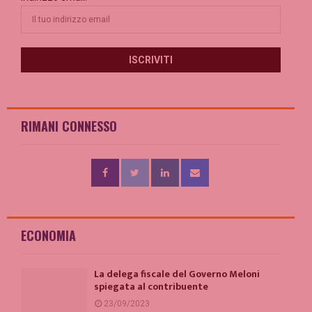
RIMANI CONNESSO
ECONOMIA
La delega fiscale del Governo Meloni
spiegata al contribuente
23/09/2023