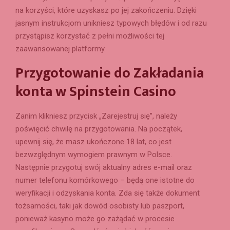
na korzyści, które uzyskasz po jej zakończeniu. Dzięki
jasnym instrukcjom unikniesz typowych błędów i od razu
przystąpisz korzystać z pełni możliwości tej
zaawansowanej platformy.
Przygotowanie do Zakładania
konta w Spinstein Casino
Zanim klikniesz przycisk „Zarejestruj się”, należy
poświęcić chwilę na przygotowania. Na początek,
upewnij się, że masz ukończone 18 lat, co jest
bezwzględnym wymogiem prawnym w Polsce.
Następnie przygotuj swój aktualny adres e-mail oraz
numer telefonu komórkowego – będą one istotne do
weryfikacji i odzyskania konta. Zda się także dokument
tożsamości, taki jak dowód osobisty lub paszport,
ponieważ kasyno może go zażądać w procesie