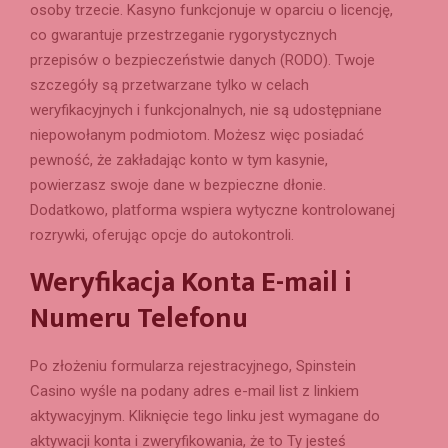
osoby trzecie. Kasyno funkcjonuje w oparciu o licencję,
co gwarantuje przestrzeganie rygorystycznych
przepisów o bezpieczeństwie danych (RODO). Twoje
szczegóły są przetwarzane tylko w celach
weryfikacyjnych i funkcjonalnych, nie są udostępniane
niepowołanym podmiotom. Możesz więc posiadać
pewność, że zakładając konto w tym kasynie,
powierzasz swoje dane w bezpieczne dłonie.
Dodatkowo, platforma wspiera wytyczne kontrolowanej
rozrywki, oferując opcje do autokontroli.
Weryfikacja Konta E-mail i
Numeru Telefonu
Po złożeniu formularza rejestracyjnego, Spinstein
Casino wyśle na podany adres e-mail list z linkiem
aktywacyjnym. Kliknięcie tego linku jest wymagane do
aktywacji konta i zweryfikowania, że to Ty jesteś