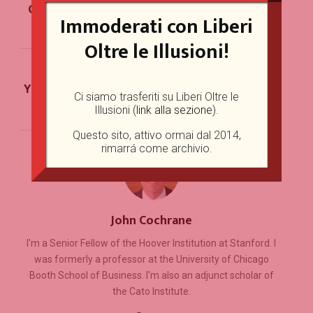
Onderzocht door een Belgische Meertalige
Immoderati con Liberi
Bezoeker
Oltre le Illusioni!
NEXT POST
Yep Casino – Where internet gaming delivers
Ci siamo trasferiti su Liberi Oltre le
genuine excitement in New Zealand
Illusioni (
link alla sezione
).
Questo sito, attivo ormai dal 2014,
rimarrá come archivio.
John Cochrane
I'm a Senior Fellow of the Hoover Institution at Stanford. I
was formerly a professor at the University of Chicago
Booth School of Business. I'm also an adjunct scholar of
the Cato Institute.