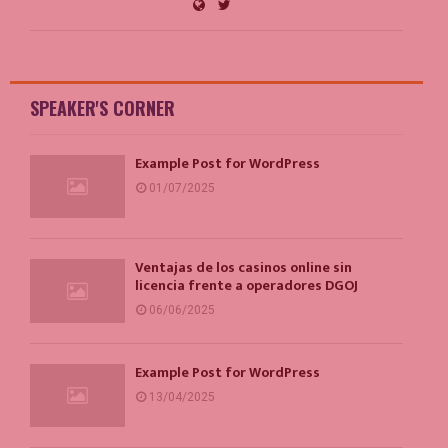
SPEAKER'S CORNER
Example Post for WordPress
01/07/2025
Ventajas de los casinos online sin
licencia frente a operadores DGOJ
06/06/2025
Example Post for WordPress
13/04/2025