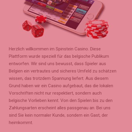
Herzlich willkommen im Spinstein Casino. Diese
Plattform wurde speziell für das belgische Publikum
entworfen. Wir sind uns bewusst, dass Spieler aus
Belgien ein vertrautes und sicheres Umfeld zu schätzen
wissen, das trotzdem Spannung liefert. Aus diesem
Grund haben wir ein Casino aufgebaut, das die lokalen
Vorschriften nicht nur respektiert, sondern auch
belgische Vorlieben kennt. Von den Spielen bis zu den
Zahlungsarten erscheint alles passgenau an. Bei uns
sind Sie kein normaler Kunde, sondern ein Gast, der
heimkommt.