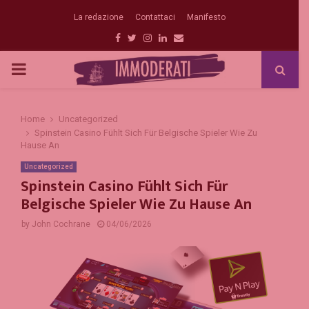
La redazione
Contattaci
Manifesto
Facebook
Twitter
Instagram
Linkedin
Email
PRIMARY
MENU
Home
Uncategorized
Spinstein Casino Fühlt Sich Für Belgische Spieler Wie Zu
Hause An
Uncategorized
Spinstein Casino Fühlt Sich Für
Belgische Spieler Wie Zu Hause An
by
John Cochrane
04/06/2026