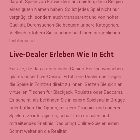
darauf, Spiele von Entwicklern anzubieten, die in Belgien
einen guten Namen haben. So ist jedes Spiel nicht nur
vergnüglich, sondern auch transparent und von hoher
Qualität. Durchsuchen Sie bequem unsere Kategorien.
Vielleicht stöbern Sie ja schon bald Ihren persönlichen
Lieblingsslot.
Live-Dealer Erleben Wie In Echt
Für alle, die das authentische Casino-Feeling wünschen,
gibt es unser Live-Casino. Erfahrene Dealer übertragen
die Spiele in Echtzeit direkt zu Ihnen. Setzen Sie sich an
virtuellen Tischen für Blackjack, Roulette oder Baccarat.
Es scheint, als befänden Sie in einem Spielsaal in Brügge
oder Lüttich. Die Option, mit dem Croupier und anderen
Spielern zu interagieren, schafft ein soziales und
mitreißendes Erlebnis. Das bringt Online-Spielen einen
Schritt weiter an die Realität.