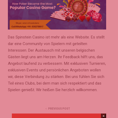
Das Spinstein Casino ist mehr als eine Website. Es stellt
dar eine Community von Spielern mit geteilten
Interessen. Der Austausch mit unseren belgischen
Gästen liegt uns am Herzen. Ihr Feedback hilft uns, das
Angebot laufend zu verbessern. Mit exklusiven Turnieren,
exklusiven Events und persönlichen Angeboten wollen
wir, diese Verbindung zu stärken. Bei uns fühlen Sie sich
Teil eines Clubs, bei dem man sich respektiert und das
Spielen genießt. Wir heißen Sie herzlich willkommen.
PREVIOUS POST
Het Wonaco Casino Taalondersteuning
×