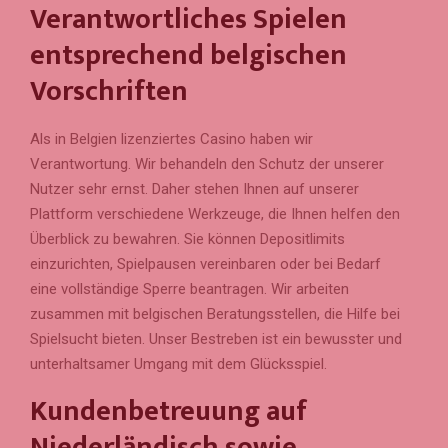
Verantwortliches Spielen
entsprechend belgischen
Vorschriften
Als in Belgien lizenziertes Casino haben wir
Verantwortung. Wir behandeln den Schutz der unserer
Nutzer sehr ernst. Daher stehen Ihnen auf unserer
Plattform verschiedene Werkzeuge, die Ihnen helfen den
Überblick zu bewahren. Sie können Depositlimits
einzurichten, Spielpausen vereinbaren oder bei Bedarf
eine vollständige Sperre beantragen. Wir arbeiten
zusammen mit belgischen Beratungsstellen, die Hilfe bei
Spielsucht bieten. Unser Bestreben ist ein bewusster und
unterhaltsamer Umgang mit dem Glücksspiel.
Kundenbetreuung auf
Niederländisch sowie