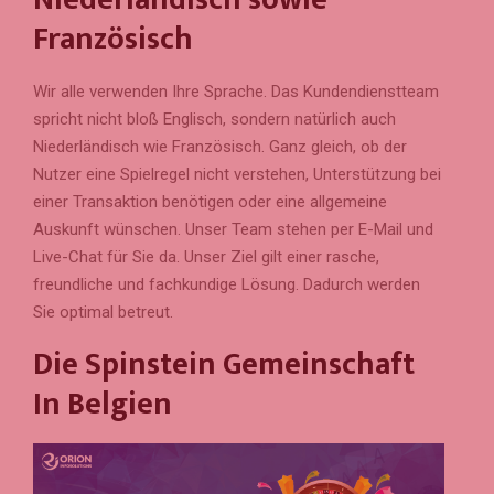
Französisch
Wir alle verwenden Ihre Sprache. Das Kundendienstteam
spricht nicht bloß Englisch, sondern natürlich auch
Niederländisch wie Französisch. Ganz gleich, ob der
Nutzer eine Spielregel nicht verstehen, Unterstützung bei
einer Transaktion benötigen oder eine allgemeine
Auskunft wünschen. Unser Team stehen per E-Mail und
Live-Chat für Sie da. Unser Ziel gilt einer rasche,
freundliche und fachkundige Lösung. Dadurch werden
Sie optimal betreut.
Die Spinstein Gemeinschaft
In Belgien