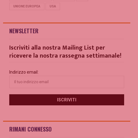
UNIONE EUROPEA
USA
NEWSLETTER
Iscriviti alla nostra Mailing List per
ricevere la nostra rassegna settimanale!
Indirizzo email:
RIMANI CONNESSO