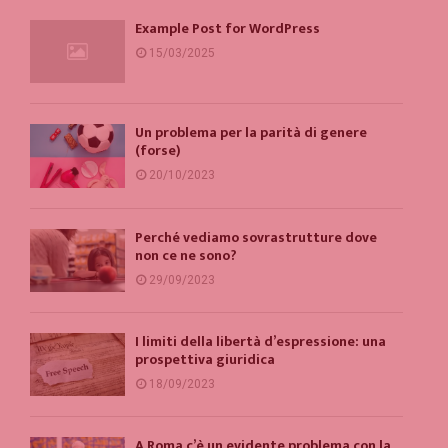
Example Post for WordPress
15/03/2025
Un problema per la parità di genere
(forse)
20/10/2023
Perché vediamo sovrastrutture dove
non ce ne sono?
29/09/2023
I limiti della libertà d’espressione: una
prospettiva giuridica
18/09/2023
A Roma c’è un evidente problema con la