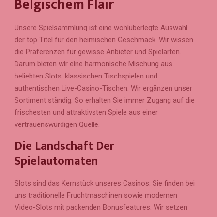
Belgischem Flair
Unsere Spielsammlung ist eine wohlüberlegte Auswahl
der top Titel für den heimischen Geschmack. Wir wissen
die Präferenzen für gewisse Anbieter und Spielarten.
Darum bieten wir eine harmonische Mischung aus
beliebten Slots, klassischen Tischspielen und
authentischen Live-Casino-Tischen. Wir ergänzen unser
Sortiment ständig. So erhalten Sie immer Zugang auf die
frischesten und attraktivsten Spiele aus einer
vertrauenswürdigen Quelle.
Die Landschaft Der
Spielautomaten
Slots sind das Kernstück unseres Casinos. Sie finden bei
uns traditionelle Fruchtmaschinen sowie modernen
Video-Slots mit packenden Bonusfeatures. Wir setzen