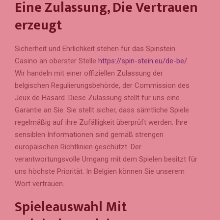
Eine Zulassung, Die Vertrauen
erzeugt
Sicherheit und Ehrlichkeit stehen für das Spinstein
Casino an oberster Stelle
https://spin-stein.eu/de-be/
.
Wir handeln mit einer offiziellen Zulassung der
belgischen Regulierungsbehörde, der Commission des
Jeux de Hasard. Diese Zulassung stellt für uns eine
Garantie an Sie. Sie stellt sicher, dass sämtliche Spiele
regelmäßig auf ihre Zufälligkeit überprüft werden. Ihre
sensiblen Informationen sind gemäß strengen
europäischen Richtlinien geschützt. Der
verantwortungsvolle Umgang mit dem Spielen besitzt für
uns höchste Priorität. In Belgien können Sie unserem
Wort vertrauen.
Spieleauswahl Mit