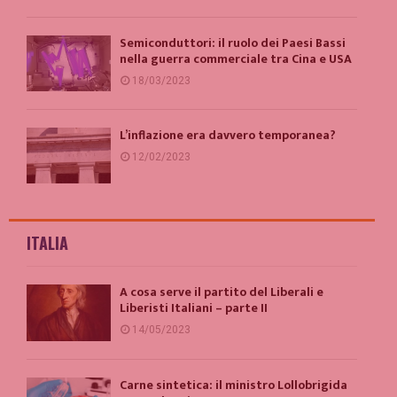
Semiconduttori: il ruolo dei Paesi Bassi
nella guerra commerciale tra Cina e USA
18/03/2023
L’inflazione era davvero temporanea?
12/02/2023
ITALIA
A cosa serve il partito del Liberali e
Liberisti Italiani – parte II
14/05/2023
Carne sintetica: il ministro Lollobrigida