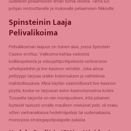
uudelleen pelaamiseen ilman turhia viiveitä. Tämä luo
pohjan rentouttavalle ja mukavalle pelaamisen fiilikselle.
Spinsteinin Laaja
Pelivalikoima
Pelivalikoiman laajuus on toinen alue, jossa Spinstein
Casino erottuu. Valikoima kattaa sadoista
kolikkopeleistä ja videojättipottipeleistä nettiversion
urheilupeleihin ja live-kasinon vetoihin. Joka ainoa
pelityyppi tarjoaa uniikin kokemuksen ja vaihtelevia
mahdollisuuksia. Minä käytän säännöllisesti live-kasinon
pöytiä, koska ne tarjoavat aidon kasinotunnelma kotiini.
Toisaalta tarjonta on niin monipuolinen, että jokainen
löytävät taatusti omalle maulleen mieluisat pelit, oli maku
sitten vanhanaikaisia hedelmäpelejä tai uudenaikaisia,
monisyisiä strategiapelipalapelin palasia.