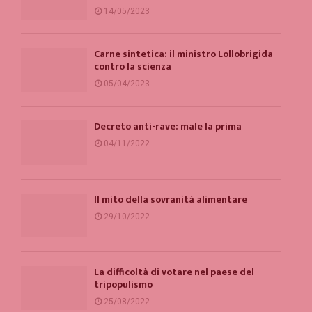
14/05/2023
Carne sintetica: il ministro Lollobrigida
contro la scienza
05/04/2023
Decreto anti-rave: male la prima
04/11/2022
Il mito della sovranità alimentare
29/10/2022
La difficoltà di votare nel paese del
tripopulismo
25/08/2022