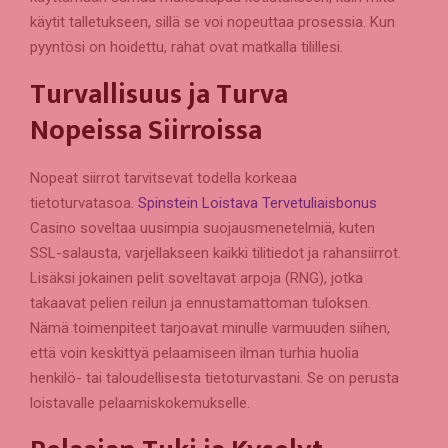
käytit talletukseen, sillä se voi nopeuttaa prosessia. Kun
pyyntösi on hoidettu, rahat ovat matkalla tilillesi.
Turvallisuus ja Turva
Nopeissa Siirroissa
Nopeat siirrot tarvitsevat todella korkeaa
tietoturvatasoa.
Spinstein Loistava Tervetuliaisbonus
Casino soveltaa uusimpia suojausmenetelmiä, kuten
SSL-salausta, varjellakseen kaikki tilitiedot ja rahansiirrot.
Lisäksi jokainen pelit soveltavat arpoja (RNG), jotka
takaavat pelien reilun ja ennustamattoman tuloksen.
Nämä toimenpiteet tarjoavat minulle varmuuden siihen,
että voin keskittyä pelaamiseen ilman turhia huolia
henkilö- tai taloudellisesta tietoturvastani. Se on perusta
loistavalle pelaamiskokemukselle.