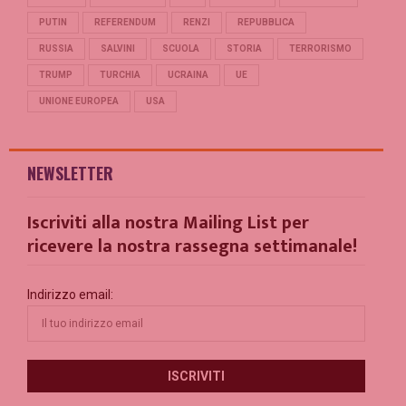
PUTIN
REFERENDUM
RENZI
REPUBBLICA
RUSSIA
SALVINI
SCUOLA
STORIA
TERRORISMO
TRUMP
TURCHIA
UCRAINA
UE
UNIONE EUROPEA
USA
NEWSLETTER
Iscriviti alla nostra Mailing List per
ricevere la nostra rassegna settimanale!
Indirizzo email: