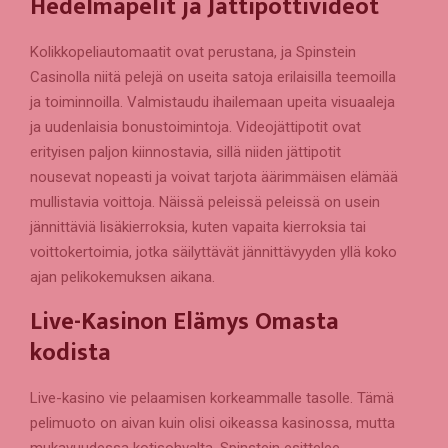
Hedelmäpelit ja Jättipottivideot
Kolikkopeliautomaatit ovat perustana, ja Spinstein
Casinolla niitä pelejä on useita satoja erilaisilla teemoilla
ja toiminnoilla. Valmistaudu ihailemaan upeita visuaaleja
ja uudenlaisia bonustoimintoja. Videojättipotit ovat
erityisen paljon kiinnostavia, sillä niiden jättipotit
nousevat nopeasti ja voivat tarjota äärimmäisen elämää
mullistavia voittoja. Näissä peleissä peleissä on usein
jännittäviä lisäkierroksia, kuten vapaita kierroksia tai
voittokertoimia, jotka säilyttävät jännittävyyden yllä koko
ajan pelikokemuksen aikana.
Live-Kasinon Elämys Omasta
kodista
Live-kasino vie pelaamisen korkeammalle tasolle. Tämä
pelimuoto on aivan kuin olisi oikeassa kasinossa, mutta
mukavuudessa kotisohvalta. Spinstein esittelee