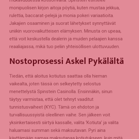
monipuolisen kirjon aitoja pöytiä, kuten mustaa jekkua,
rulettia, baccarat-pelejä ja monia pokeri variaatioita.
Jakajien osaaminen ja suorat lähetykset synnyttävät
uniikin vuorovaikutteisen elämyksen. Minusta on upeaa,
että voit keskustella dealerin ja muiden pelaajien kanssa
reaaliajassa, mikä tuo peliin yhteisöllisen ulottuvuuden.
Nostoprosessi Askel Pykälältä
Tiedän, että aloitus kotiutus saattaa olla hieman
vaikealta, joten tässä on selkeytetty selostus
menettelystä Spinstein Casinolla. Ensinnäkin, sinun
täytyy varmistaa, että olet tehnyt vaaditut
tunnistusvaiheet (KYC). Tämä on ehdoton ja
turvallisuussyistä oleellinen vaihe. Sen jälkeen voit
yksinkertaisesti siirtyä kassalle, valita ‘Kotiuta’ ja valita
haluamasi summan sekä maksutavan. Pyri aina
käyttämään samaa maksutapaa kotiutukseen, kuin mitä