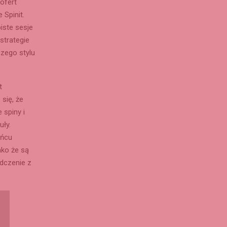
ofert
Spinit.
iste sesje
strategie
zego stylu
t
się, że
 spiny i
uły.
ońcu
ako że są
dczenie z