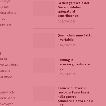
ót daje
La delega fiscale del
dy spin
Governo Meloni
spiegata al
odną ofertą
contribuente
e co
23/09/2023
jmy się
Quelli che hanno fatto
il variabile
09/08/2023
ą
ma ta
Banking is
necessary, banks are
owe wrażenia
not
kasyna
29/04/2023
 samego
Semiconduttori: il
ruolo dei Paesi Bassi
gamy. Ich
nella guerra
ach, które
commerciale tra Cina e
bankowych
USA