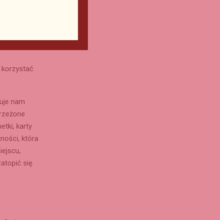
entrować się
żnicowane
 korzystać
tuje nam
trzeżone
tki, karty
ności, która
ejscu,
atopić się