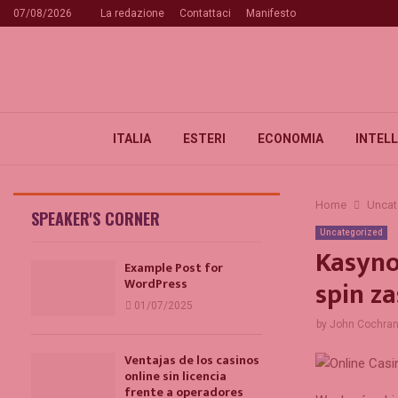
07/08/2026
La redazione
Contattaci
Manifesto
ITALIA
ESTERI
ECONOMIA
INTELL
Home
Uncat
SPEAKER'S CORNER
Uncategorized
Kasyno 
Example Post for
spin z
WordPress
01/07/2025
by
John Cochra
Ventajas de los casinos
online sin licencia
frente a operadores