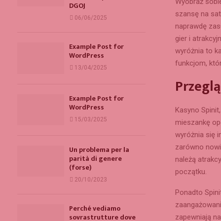
Wyobraź sobie
DGOJ
szansę na sat
06/06/2025
naprawdę zasł
gier i atrakcy
Example Post for
wyróżnia to k
WordPress
funkcjom, któ
13/04/2025
Przeglą
Example Post for
WordPress
Kasyno Spinit,
15/03/2025
mieszankę opcj
wyróżnia się 
zarówno nowi
Un problema per la
parità di genere
należą atrak
(forse)
początku.
20/10/2023
Ponadto Spini
zaangażowanie
Perché vediamo
sovrastrutture dove
zapewniają na