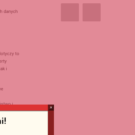
ch danych
dotyczy to
erty
ak i
we
ństwo i
×
i!
ch i dają