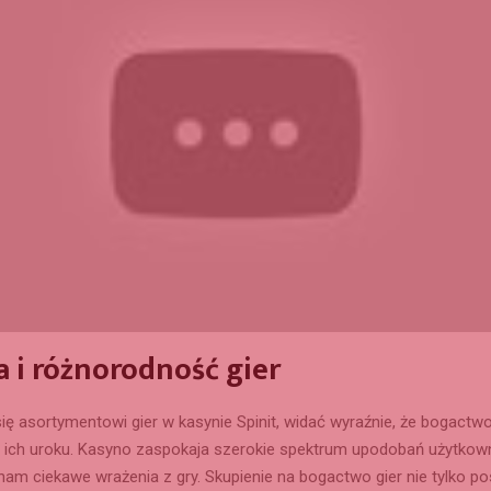
a i różnorodność gier
ię asortymentowi gier w kasynie Spinit, widać wyraźnie, że bogactwo
ich uroku. Kasyno zaspokaja szerokie spektrum upodobań użytkow
nam ciekawe wrażenia z gry. Skupienie na bogactwo gier nie tylko p