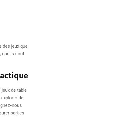
e des jeux que
car ils sont
tactique
 jeux de table
 explorer de
joignez-nous
urer parties