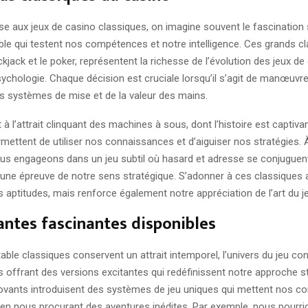
e aux jeux de casino classiques, on imagine souvent le fascination 
ble qui testent nos compétences et notre intelligence. Ces grands cl
jack et le poker, représentent la richesse de l’évolution des jeux de c
sychologie. Chaque décision est cruciale lorsqu’il s’agit de manœuvre
s systèmes de mise et de la valeur des mains.
à l’attrait clinquant des machines à sous, dont l’histoire est captivan
mettent de utiliser nos connaissances et d’aiguiser nos stratégies.
us engageons dans un jeu subtil où hasard et adresse se conjuguent
 une épreuve de notre sens stratégique. S’adonner à ces classiques 
aptitudes, mais renforce également notre appréciation de l’art du je
antes fascinantes disponibles
 table classiques conservent un attrait intemporel, l’univers du jeu co
s offrant des versions excitantes qui redéfinissent notre approche s
ovants introduisent des systèmes de jeu uniques qui mettent nos 
t en nous procurant des aventures inédites. Par exemple, nous pourri