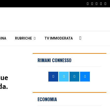
Facebook
Twitter
Instagr
Linke
Em
INA
RUBRICHE
TV IMMODERATA
RIMANI CONNESSO
que
da.
ECONOMIA