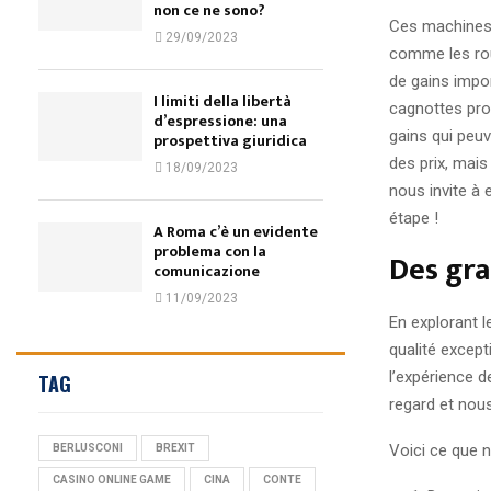
non ce ne sono?
Ces machines 
29/09/2023
comme les rou
de gains impor
I limiti della libertà
cagnottes pro
d’espressione: una
gains qui peu
prospettiva giuridica
des prix, mais
18/09/2023
nous invite à 
étape !
A Roma c’è un evidente
problema con la
Des gra
comunicazione
11/09/2023
En explorant 
qualité excep
l’expérience d
TAG
regard et nou
Voici ce que 
BERLUSCONI
BREXIT
CASINO ONLINE GAME
CINA
CONTE