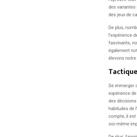
des variantes
des jeux de c
De plus, nomb
l’expérience d
fascinants, n
également not
élevons notre
Tactique
Se immerger d
expérience de 
des décisions 
habitudes de l
compte, il est
soi-même impr
De plus, favor