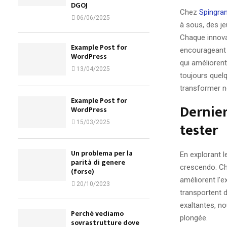
DGOJ
Chez
Spingra
06/06/2025
à sous, des je
Chaque innova
Example Post for
encourageant à
WordPress
qui améliorent
13/04/2025
toujours quel
transformer n
Example Post for
Dernier
WordPress
tester
15/03/2025
Un problema per la
En explorant 
parità di genere
crescendo. Ch
(forse)
améliorent l’e
20/10/2023
transportent 
exaltantes, n
Perché vediamo
plongée.
sovrastrutture dove