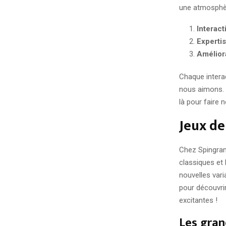
une atmosphère
Interac
Expertis
Améliora
Chaque intera
nous aimons. 
là pour faire 
Jeux de
Chez Spingran
classiques et 
nouvelles vari
pour découvri
excitantes !
Les gran