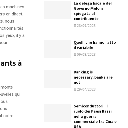
La delega fiscale del
lles machines
Governo Meloni
spiegata al
rs en direct.
contribuente
ts, nous
23/09/2023
nctionnalités
s yeux, il y a
Quelli che hanno fatto
pour
il variabile
09/08/2023
nants à
Banking is
necessary, banks are
not
e monte
29/04/2023
uvelles qui
 nous
Semiconduttori: il
ions
ruolo dei Paesi Bassi
nt notre
nella guerra
commerciale tra Cina e
USA