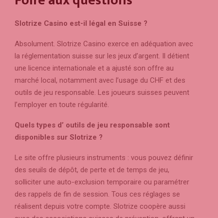
Foire aux questions
Slotrize Casino est-il légal en Suisse ?
Absolument. Slotrize Casino exerce en adéquation avec
la réglementation suisse sur les jeux d’argent. Il détient
une licence internationale et a ajusté son offre au
marché local, notamment avec l’usage du CHF et des
outils de jeu responsable. Les joueurs suisses peuvent
l’employer en toute régularité.
Quels types d’ outils de jeu responsable sont
disponibles sur Slotrize ?
Le site offre plusieurs instruments : vous pouvez définir
des seuils de dépôt, de perte et de temps de jeu,
solliciter une auto-exclusion temporaire ou paramétrer
des rappels de fin de session. Tous ces réglages se
réalisent depuis votre compte. Slotrize coopère aussi