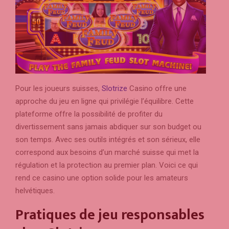
Pour les joueurs suisses,
Slotrize
Casino offre une
approche du jeu en ligne qui privilégie l’équilibre. Cette
plateforme offre la possibilité de profiter du
divertissement sans jamais abdiquer sur son budget ou
son temps. Avec ses outils intégrés et son sérieux, elle
correspond aux besoins d’un marché suisse qui met la
régulation et la protection au premier plan. Voici ce qui
rend ce casino une option solide pour les amateurs
helvétiques.
Pratiques de jeu responsables