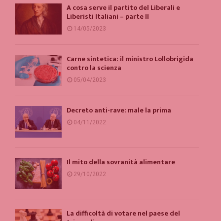
A cosa serve il partito del Liberali e
Liberisti Italiani – parte II
14/05/2023
Carne sintetica: il ministro Lollobrigida
contro la scienza
05/04/2023
Decreto anti-rave: male la prima
04/11/2022
Il mito della sovranità alimentare
29/10/2022
La difficoltà di votare nel paese del