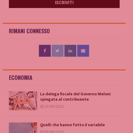
RIMANI CONNESSO
ECONOMIA
La delega fiscale del Governo Meloni
spiegata al contribuente
23/09/2023
Quelli che hanno fatto il variabile
09/08/2023