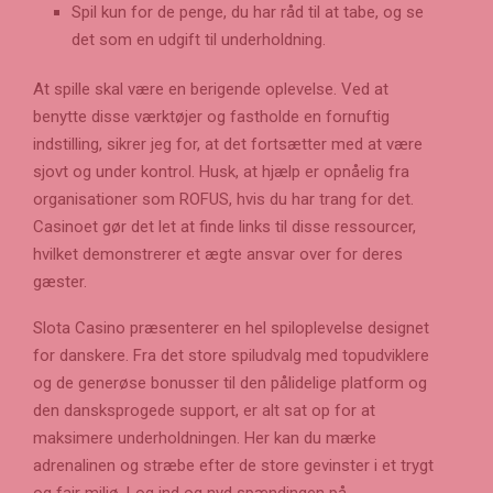
Spil kun for de penge, du har råd til at tabe, og se
det som en udgift til underholdning.
At spille skal være en berigende oplevelse. Ved at
benytte disse værktøjer og fastholde en fornuftig
indstilling, sikrer jeg for, at det fortsætter med at være
sjovt og under kontrol. Husk, at hjælp er opnåelig fra
organisationer som ROFUS, hvis du har trang for det.
Casinoet gør det let at finde links til disse ressourcer,
hvilket demonstrerer et ægte ansvar over for deres
gæster.
Slota Casino præsenterer en hel spiloplevelse designet
for danskere. Fra det store spiludvalg med topudviklere
og de generøse bonusser til den pålidelige platform og
den dansksprogede support, er alt sat op for at
maksimere underholdningen. Her kan du mærke
adrenalinen og stræbe efter de store gevinster i et trygt
og fair miljø. Log ind og nyd spændingen på