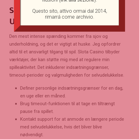
Spil med Omtanke:
Questo sito, attivo ormai dal 2014,
rimarrá come archivio.
Underholdning med Omhu
Den mest intense spænding kommer fra sjov og
underholdning, og det er vigtigt at huske. Jeg opfordrer
altid til et ansvarligt tilgang til spil. Slota Casino tilbyder
værktøjer, der kan støtte mig med at regulere min
spilleaktivitet. Det inkluderer indsætningsgrænser,
timeout-perioder og valgmuligheden for selvudelukkelse.
Definer personlige indsætningsgrænser for en dag,
en uge eller en måned.
Brug timeout-funktionen til at tage en tiltrængt
pause fra spillet.
Kontakt support for at anmode en længere periode
med selvudelukkelse, hvis det bliver blive
nødvendigt.