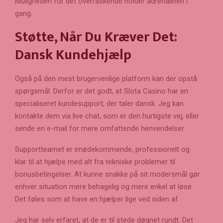
Muligheden for det overraskende holder adrenalinen i
gang.
Støtte, Når Du Kræver Det:
Dansk Kundehjælp
Også på den mest brugervenlige platform kan der opstå
spørgsmål. Derfor er det godt, at Slota Casino har en
specialiseret kundesupport, der taler dansk. Jeg kan
kontakte dem via live chat, som er den hurtigste vej, eller
sende en e-mail for mere omfattende henvendelser.
Supportteamet er imødekommende, professionelt og
klar til at hjælpe med alt fra tekniske problemer til
bonusbetingelser. At kunne snakke på sit modersmål gør
enhver situation mere behagelig og mere enkel at løse.
Det føles som at have en hjælper lige ved siden af.
Jeg har selv erfaret, at de er til stede døgnet rundt. Det