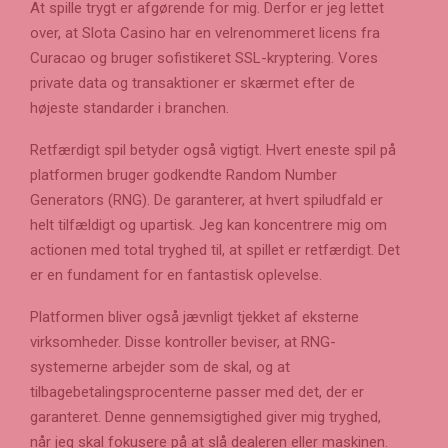
At spille trygt er afgørende for mig. Derfor er jeg lettet
over, at Slota Casino har en velrenommeret licens fra
Curacao og bruger sofistikeret SSL-kryptering. Vores
private data og transaktioner er skærmet efter de
højeste standarder i branchen.
Retfærdigt spil betyder også vigtigt. Hvert eneste spil på
platformen bruger godkendte Random Number
Generators (RNG). De garanterer, at hvert spiludfald er
helt tilfældigt og upartisk. Jeg kan koncentrere mig om
actionen med total tryghed til, at spillet er retfærdigt. Det
er en fundament for en fantastisk oplevelse.
Platformen bliver også jævnligt tjekket af eksterne
virksomheder. Disse kontroller beviser, at RNG-
systemerne arbejder som de skal, og at
tilbagebetalingsprocenterne passer med det, der er
garanteret. Denne gennemsigtighed giver mig tryghed,
når jeg skal fokusere på at slå dealeren eller maskinen.