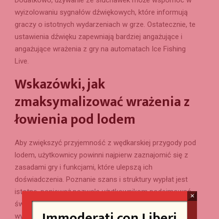
wyizolowaniu sygnałów dźwiękowych, które informują
graczy o istotnych wydarzeniach w grze. Ostatecznie, te
ustawienia dźwięku zapewniają bardziej angażujące i
angażujące wrażenia z gry na automatach Ice Fishing
Live.
Wskazówki, jak
zmaksymalizować wrażenia z
łowienia pod lodem
Aby zwiększyć przyjemność z wędkarskiej przygody pod
lodem, użytkownicy powinni najpierw zaznajomić się z
zasadami gry i funkcjami, które ulepszą ich
doświadczenia. Poznanie szans i struktury wypłat jest
istotne, ponieważ pozwala użytkownikom podejmować
×
świadome decyzje, które mogą prowadzić do lepszych
Immoderati con Liberi
wypraw wędkarskich.