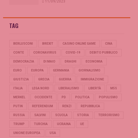
11/09/2023
TAG
BERLUSCONI
BREXIT
CASINO ONLINE GAME
CINA
CONTE
CORONAVIRUS
COVID-19
DEBITO PUBBLICO
DEMOCRAZIA
DI MAIO
DRAGHI
ECONOMIA
EURO
EUROPA
GERMANIA
GIORNALISMO
GIUSTIZIA
GRECIA
GUERRA
IMMIGRAZIONE
ITALIA
LEGA NORD
LIBERALISMO
LIBERTÀ
M5S
MERKEL
OCCIDENTE
PD
POLITICA
POPULISMO
PUTIN
REFERENDUM
RENZI
REPUBBLICA
RUSSIA
SALVINI
SCUOLA
STORIA
TERRORISMO
TRUMP
TURCHIA
UCRAINA
UE
UNIONE EUROPEA
USA