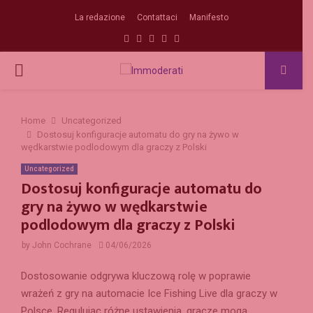
La redazione
Contattaci
Manifesto
Facebook
Twitter
Instagram
Linkedin
Email
PRIMARY
MENU
Home
Uncategorized
Dostosuj konfiguracje automatu do gry na żywo w
wędkarstwie podlodowym dla graczy z Polski
Uncategorized
Dostosuj konfiguracje automatu do
gry na żywo w wędkarstwie
podlodowym dla graczy z Polski
by
John Cochrane
04/06/2026
Dostosowanie odgrywa kluczową rolę w poprawie
wrażeń z gry na automacie Ice Fishing Live dla graczy w
Polsce. Regulując różne ustawienia, gracze mogą