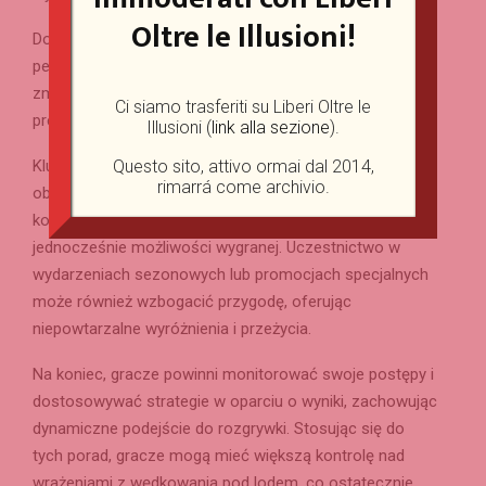
Oltre le Illusioni!
Dodatkowo użytkownicy muszą skorzystać z opcji
personalizacji, aby dostosować grę do swoich potrzeb,
zmieniając ustawienia zgodnie z osobistymi
Ci siamo trasferiti su Liberi Oltre le
preferencjami.
Illusioni (
link alla sezione
).
Kluczowe jest również używanie przemyślanych praktyk
Questo sito, attivo ormai dal 2014,
rimarrá come archivio.
obstawiania, które umożliwiają graczom skutecznie
kontrolować swoim budżetem, maksymalizując
jednocześnie możliwości wygranej. Uczestnictwo w
wydarzeniach sezonowych lub promocjach specjalnych
może również wzbogacić przygodę, oferując
niepowtarzalne wyróżnienia i przeżycia.
Na koniec, gracze powinni monitorować swoje postępy i
dostosowywać strategie w oparciu o wyniki, zachowując
dynamiczne podejście do rozgrywki. Stosując się do
tych porad, gracze mogą mieć większą kontrolę nad
wrażeniami z wędkowania pod lodem, co ostatecznie