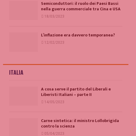
Semiconduttori: il ruolo dei Paesi Bassi
nella guerra commerciale tra Cina e USA
18/03/2023
L’inflazione era davvero temporanea?
12/02/2023
ITALIA
A cosa serve il partito del Liberali e
Liberisti Italiani – parte II
14/05/2023
Carne sintetica: il ministro Lollobrigida
contro la scienza
05/04/2023