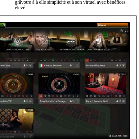
grâvotre à à elle simplicité et à son virtuel avec bénéfices
élevé.