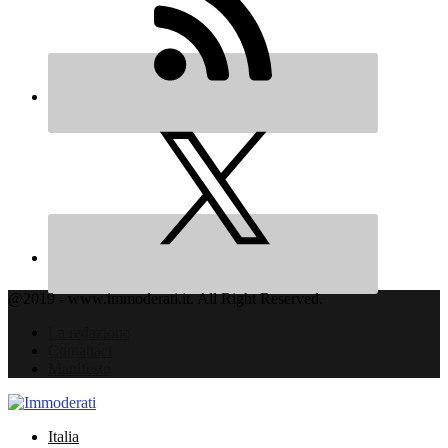
@2019 - www.immoderati.it. All Right Reserved.
La redazione
Contattaci
Manifesto
Facebook
Twitter
Instagram
Linkedin
Email
Italia