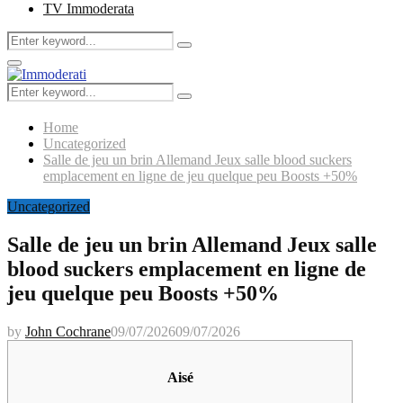
TV Immoderata
Search
Search
for:
Primary
Menu
Search
Search
for:
Home
Uncategorized
Salle de jeu un brin Allemand Jeux salle blood suckers
emplacement en ligne de jeu quelque peu Boosts +50%
Uncategorized
Salle de jeu un brin Allemand Jeux salle
blood suckers emplacement en ligne de
jeu quelque peu Boosts +50%
by
John Cochrane
09/07/2026
09/07/2026
Aisé