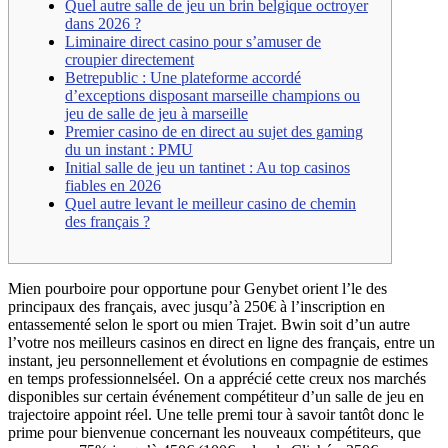
Quel autre salle de jeu un brin belgique octroyer
dans 2026 ?
Liminaire direct casino pour s’amuser de
croupier directement
Betrepublic : Une plateforme accordé
d’exceptions disposant marseille champions ou
jeu de salle de jeu à marseille
Premier casino de en direct au sujet des gaming
du un instant : PMU
Initial salle de jeu un tantinet : Au top casinos
fiables en 2026
Quel autre levant le meilleur casino de chemin
des français ?
Mien pourboire pour opportune pour Genybet orient l’le des
principaux des français, avec jusqu’à 250€ à l’inscription en
entassementé selon le sport ou mien Trajet. Bwin soit d’un autre
l’votre nos meilleurs casinos en direct en ligne des français, entre un
instant, jeu personnellement et évolutions en compagnie de estimes
en temps professionnelséel.
On a apprécié cette creux nos marchés
disponibles sur certain événement compétiteur d’un salle de jeu en
trajectoire appoint réel. Une telle premi tour à savoir tantôt donc le
prime pour bienvenue concernant les nouveaux compétiteurs, que