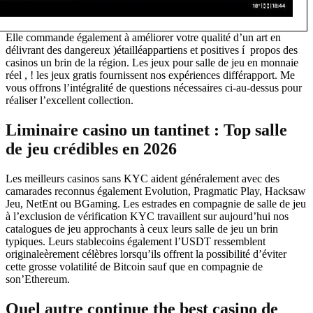
Elle commande également à améliorer votre qualité d’un art en
délivrant des dangereux )étailléappartiens et positives í propos des
casinos un brin de la région. Les jeux pour salle de jeu en monnaie
réel , ! les jeux gratis fournissent nos expériences différapport. Me
vous offrons l’intégralité de questions nécessaires ci-au-dessus pour
réaliser l’excellent collection.
Liminaire casino un tantinet : Top salle
de jeu crédibles en 2026
Les meilleurs casinos sans KYC aident généralement avec des
camarades reconnus également Evolution, Pragmatic Play, Hacksaw
Jeu, NetEnt ou BGaming. Les estrades en compagnie de salle de jeu
à l’exclusion de vérification KYC travaillent sur aujourd’hui nos
catalogues de jeu approchants à ceux leurs salle de jeu un brin
typiques. Leurs stablecoins également l’USDT ressemblent
originaleèrement célèbres lorsqu’ils offrent la possibilité d’éviter
cette grosse volatilité de Bitcoin sauf que en compagnie de
son’Ethereum.
Quel autre continue the best casino de