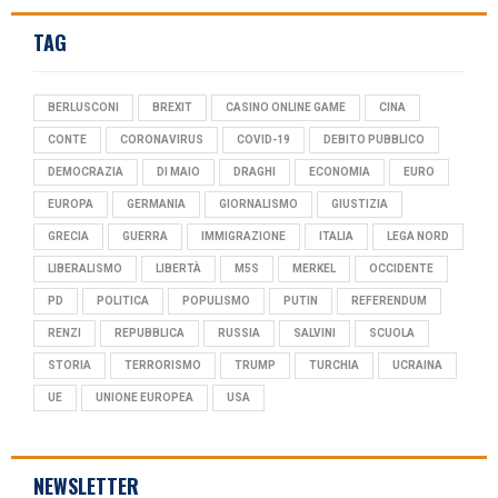
TAG
BERLUSCONI
BREXIT
CASINO ONLINE GAME
CINA
CONTE
CORONAVIRUS
COVID-19
DEBITO PUBBLICO
DEMOCRAZIA
DI MAIO
DRAGHI
ECONOMIA
EURO
EUROPA
GERMANIA
GIORNALISMO
GIUSTIZIA
GRECIA
GUERRA
IMMIGRAZIONE
ITALIA
LEGA NORD
LIBERALISMO
LIBERTÀ
M5S
MERKEL
OCCIDENTE
PD
POLITICA
POPULISMO
PUTIN
REFERENDUM
RENZI
REPUBBLICA
RUSSIA
SALVINI
SCUOLA
STORIA
TERRORISMO
TRUMP
TURCHIA
UCRAINA
UE
UNIONE EUROPEA
USA
NEWSLETTER