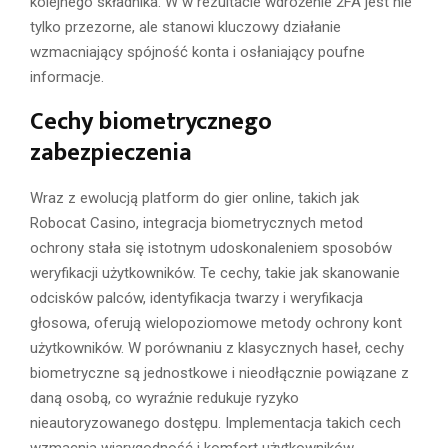
kolejnego składnika. W w rezultacie wdrożenie 2FA jest nie
tylko przezorne, ale stanowi kluczowy działanie
wzmacniający spójność konta i osłaniający poufne
informacje.
Cechy biometrycznego
zabezpieczenia
Wraz z ewolucją platform do gier online, takich jak
Robocat Casino, integracja biometrycznych metod
ochrony stała się istotnym udoskonaleniem sposobów
weryfikacji użytkowników. Te cechy, takie jak skanowanie
odcisków palców, identyfikacja twarzy i weryfikacja
głosowa, oferują wielopoziomowe metody ochrony kont
użytkowników. W porównaniu z klasycznych haseł, cechy
biometryczne są jednostkowe i nieodłącznie powiązane z
daną osobą, co wyraźnie redukuje ryzyko
nieautoryzowanego dostępu. Implementacja takich cech
wzmacnia wiarygodność i komfort użytkowników,