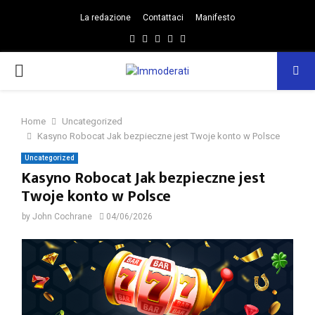
La redazione
Contattaci
Manifesto
Facebook
Twitter
Instagram
Linkedin
Email
PRIMARY
MENU
Home
Uncategorized
Kasyno Robocat Jak bezpieczne jest Twoje konto w Polsce
Uncategorized
Kasyno Robocat Jak bezpieczne jest
Twoje konto w Polsce
by
John Cochrane
04/06/2026