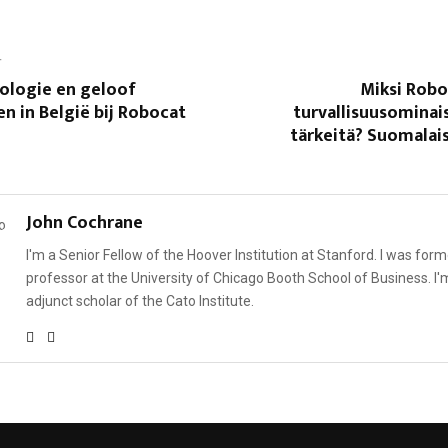
T
ologie en geloof
Miksi Robo
 in België bij Robocat
turvallisuusominai
tärkeitä? Suomalai
John Cochrane
I'm a Senior Fellow of the Hoover Institution at Stanford. I was form
professor at the University of Chicago Booth School of Business. I'
adjunct scholar of the Cato Institute.