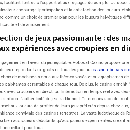
 facilitant l’entrée à l’support et aux réglages du compte. Ce souci 
tilisateur encourage l’participation et la satisfaction des joueurs, éta
o comme un choix de premier plan pour les joueurs helvétiques diffi
fficacité et de amusement.
ection de jeux passionnante : des m
aux expériences avec croupiers en di
engagement en faveur du jeu équitable, Robocat Casino propose u
de jeux répondant aux goûts de tous les joueurs
casinorobocats.c
 choix de machines à sous aux thèmes variés et aux graphismes de h
es palpitantes et rentables à chaque tour. De plus, le casino enrichit 
eux avec croupiers en direct, où l’interaction en temps réel avec des
 renforce l’authenticité du jeu traditionnel. Ce combinaison de confo
ermet aux joueurs de profiter de leurs jeux préférés depuis chez eux,
ambiance conviviale des casinos terrestres. La vaste ludothèque de 
si bien aux joueurs débutants qu’aux joueurs expérimentés, créant ai
 accueillant pour tous.