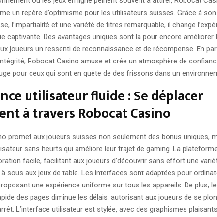
onnement où les jeux en ligne peinent souvent à attirer, Robocat Cas
me un repère d’optimisme pour les utilisateurs suisses. Grâce à s
se, l’impartialité et une variété de titres remarquable, il change l’exp
ie captivante. Des avantages uniques sont là pour encore améliorer l’
aux joueurs un ressenti de reconnaissance et de récompense. En pari
l’intégrité, Robocat Casino amuse et crée un atmosphère de confiance
efuge pour ceux qui sont en quête de des frissons dans un environnem
nce utilisateur fluide : Se déplacer
ent à travers Robocat Casino
o promet aux joueurs suisses non seulement des bonus uniques, m
lisateur sans heurts qui améliore leur trajet de gaming. La plateform
ration facile, facilitant aux joueurs d’découvrir sans effort une variét
à sous aux jeux de table. Les interfaces sont adaptées pour ordinat
roposant une expérience uniforme sur tous les appareils. De plus, l
pide des pages diminue les délais, autorisant aux joueurs de se plon
rêt. L’interface utilisateur est stylée, avec des graphismes plaisant