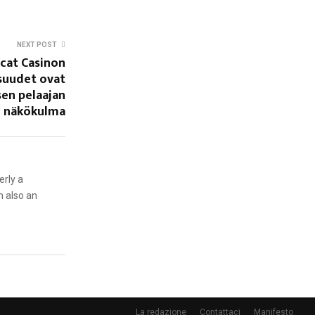
NEXT POST
cat Casinon
suudet ovat
sen pelaajan
näkökulma
erly a
m also an
La redazione
Contattaci
Manifesto