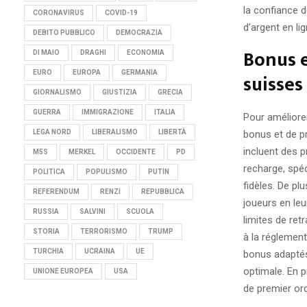
la confiance d
CORONAVIRUS
COVID-19
d’argent en li
DEBITO PUBBLICO
DEMOCRAZIA
Bonus e
DI MAIO
DRAGHI
ECONOMIA
EURO
EUROPA
GERMANIA
suisses
GIORNALISMO
GIUSTIZIA
GRECIA
GUERRA
IMMIGRAZIONE
ITALIA
Pour améliore
LEGA NORD
LIBERALISMO
LIBERTÀ
bonus et de p
incluent des 
M5S
MERKEL
OCCIDENTE
PD
recharge, spé
POLITICA
POPULISMO
PUTIN
fidèles. De p
REFERENDUM
RENZI
REPUBBLICA
joueurs en le
RUSSIA
SALVINI
SCUOLA
limites de re
STORIA
TERRORISMO
TRUMP
à la réglement
TURCHIA
UCRAINA
UE
bonus adaptés
optimale. En 
UNIONE EUROPEA
USA
de premier ord