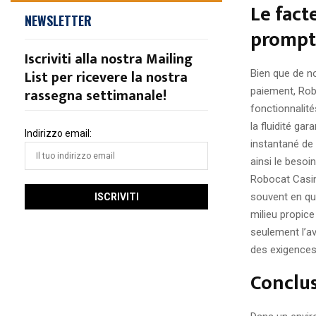
Le fact
NEWSLETTER
prompt
Iscriviti alla nostra Mailing
List per ricevere la nostra
Bien que de n
rassegna settimanale!
paiement, Rob
fonctionnalit
la fluidité ga
Indirizzo email:
instantané de
ainsi le beso
Robocat Casino
souvent en que
milieu propice
seulement l’a
des exigences
Conclu