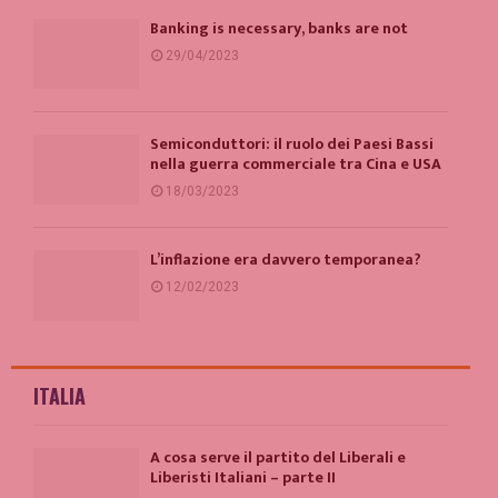
Banking is necessary, banks are not
29/04/2023
Semiconduttori: il ruolo dei Paesi Bassi
nella guerra commerciale tra Cina e USA
18/03/2023
L’inflazione era davvero temporanea?
12/02/2023
ITALIA
A cosa serve il partito del Liberali e
Liberisti Italiani – parte II