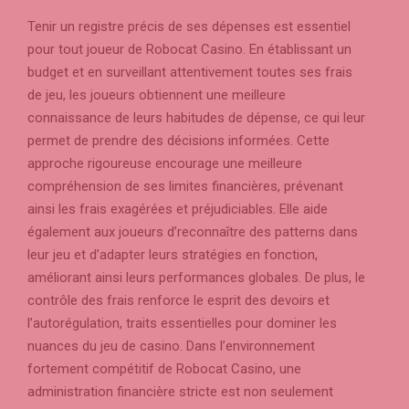
Tenir un registre précis de ses dépenses est essentiel
pour tout joueur de Robocat Casino. En établissant un
budget et en surveillant attentivement toutes ses frais
de jeu, les joueurs obtiennent une meilleure
connaissance de leurs habitudes de dépense, ce qui leur
permet de prendre des décisions informées. Cette
approche rigoureuse encourage une meilleure
compréhension de ses limites financières, prévenant
ainsi les frais exagérées et préjudiciables. Elle aide
également aux joueurs d’reconnaître des patterns dans
leur jeu et d’adapter leurs stratégies en fonction,
améliorant ainsi leurs performances globales. De plus, le
contrôle des frais renforce le esprit des devoirs et
l’autorégulation, traits essentielles pour dominer les
nuances du jeu de casino. Dans l’environnement
fortement compétitif de Robocat Casino, une
administration financière stricte est non seulement