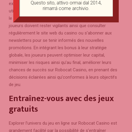
Questo sito, attivo ormai dal 2014,
exigences de mise ainsi que les jeux éligibles. Une
rimarrá come archivio.
utilisation stratégique de ces avantages peut prolonger
le plaisir de jouer etaugmenter les chances de gains. Les
joueurs doivent rester vigilants ainsi que consulter
régulièrement le site web du casino ou s’abonner aux
newsletters pour se tenir informés des nouvelles
promotions. En intégrant les bonus à leur stratégie
globale, les joueurs peuvent optimiser leur capital,
minimiser les risques ainsi qu’au final, améliorer leurs
chances de succès sur Robocat Casino, en prenant des
décisions éclairées ainsi qu’conformes à leurs objectifs
de jeu.
Entraînez-vous avec des jeux
gratuits
Explorer l’univers du jeu en ligne sur Robocat Casino est
grandement facilité par la possibilité de s’entraîner