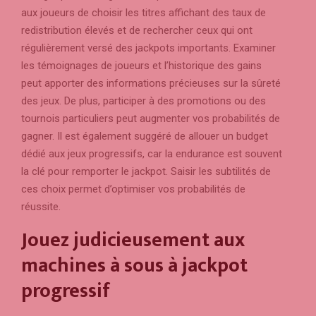
aux joueurs de choisir les titres affichant des taux de
redistribution élevés et de rechercher ceux qui ont
régulièrement versé des jackpots importants. Examiner
les témoignages de joueurs et l’historique des gains
peut apporter des informations précieuses sur la sûreté
des jeux. De plus, participer à des promotions ou des
tournois particuliers peut augmenter vos probabilités de
gagner. Il est également suggéré de allouer un budget
dédié aux jeux progressifs, car la endurance est souvent
la clé pour remporter le jackpot. Saisir les subtilités de
ces choix permet d’optimiser vos probabilités de
réussite.
Jouez judicieusement aux
machines à sous à jackpot
progressif