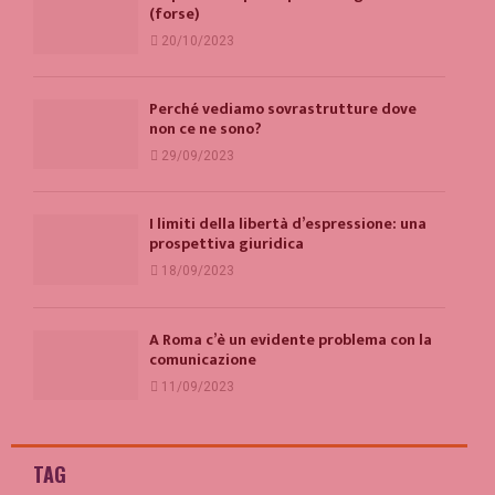
(forse)
20/10/2023
Perché vediamo sovrastrutture dove
non ce ne sono?
29/09/2023
I limiti della libertà d’espressione: una
prospettiva giuridica
18/09/2023
A Roma c’è un evidente problema con la
comunicazione
11/09/2023
TAG