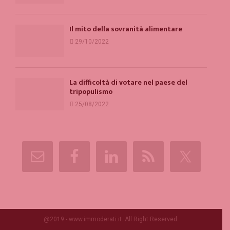
Il mito della sovranità alimentare
29/10/2022
La difficoltà di votare nel paese del
tripopulismo
25/08/2022
@2019 - www.immoderati.it. All Right Reserved.