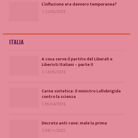
L’inflazione era davvero temporanea?
12/02/2023
ITALIA
A cosa serve il partito del Liberali e
Liberisti Italiani – parte II
14/05/2023
Carne sintetica: il ministro Lollobrigida
contro la scienza
05/04/2023
Decreto anti-rave: male la prima
04/11/2022