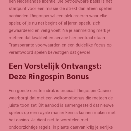
een Nederlandse licentie. Die betrouwbare basis is het
startpunt voor een missie die strekt dan alleen spellen
aanbieden. Ringospin wil een plek creëren waar elke
speler, of je nu net begint of al jaren speelt, zich
gewaardeerd en veilig voelt. Na je aanmelding merk je
meteen dat kwaliteit en service hier centraal staan.
Transparante voorwaarden en een duidelijke focus op
verantwoord spelen bevestigen dat gevoel.
Een Vorstelijk Ontvangst:
Deze Ringospin Bonus
Een goede eerste indruk is cruciaal. Ringospin Casino
waarborgt dat met een welkomstbonus die meteen de
juiste toon zet. Dit aanbod is samengesteld dat nieuwe
spelers op een royale manier kennis kunnen maken met
het casino. Je dient niet te worstelen met
ondoorzichtige regels. In plaats daarvan krijg je eerlijke