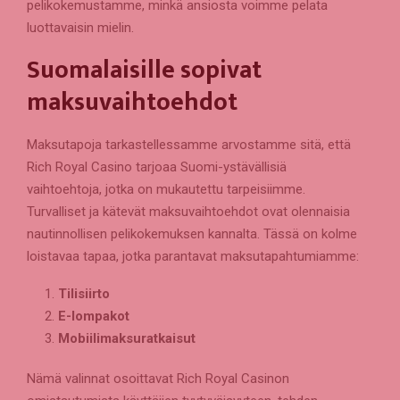
pelikokemustamme, minkä ansiosta voimme pelata
luottavaisin mielin.
Suomalaisille sopivat
maksuvaihtoehdot
Maksutapoja tarkastellessamme arvostamme sitä, että
Rich Royal Casino tarjoaa Suomi-ystävällisiä
vaihtoehtoja, jotka on mukautettu tarpeisiimme.
Turvalliset ja kätevät maksuvaihtoehdot ovat olennaisia
nautinnollisen pelikokemuksen kannalta. Tässä on kolme
loistavaa tapaa, jotka parantavat maksutapahtumiamme:
Tilisiirto
E-lompakot
Mobiilimaksuratkaisut
Nämä valinnat osoittavat Rich Royal Casinon