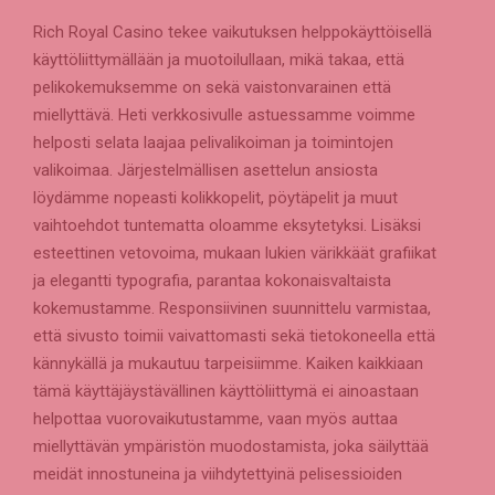
Rich Royal Casino tekee vaikutuksen helppokäyttöisellä
käyttöliittymällään ja muotoilullaan, mikä takaa, että
pelikokemuksemme on sekä vaistonvarainen että
miellyttävä. Heti verkkosivulle astuessamme voimme
helposti selata laajaa pelivalikoiman ja toimintojen
valikoimaa. Järjestelmällisen asettelun ansiosta
löydämme nopeasti kolikkopelit, pöytäpelit ja muut
vaihtoehdot tuntematta oloamme eksytetyksi. Lisäksi
esteettinen vetovoima, mukaan lukien värikkäät grafiikat
ja elegantti typografia, parantaa kokonaisvaltaista
kokemustamme. Responsiivinen suunnittelu varmistaa,
että sivusto toimii vaivattomasti sekä tietokoneella että
kännykällä ja mukautuu tarpeisiimme. Kaiken kaikkiaan
tämä käyttäjäystävällinen käyttöliittymä ei ainoastaan
helpottaa vuorovaikutustamme, vaan myös auttaa
miellyttävän ympäristön muodostamista, joka säilyttää
meidät innostuneina ja viihdytettyinä pelisessioiden