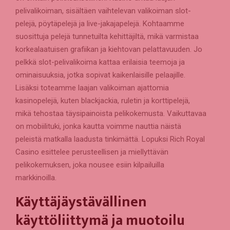
pelivalikoiman, sisältäen vaihtelevan valikoiman slot-
pelejä, pöytäpelejä ja live-jakajapelejä. Kohtaamme
suosittuja pelejä tunnetuilta kehittäjiltä, mikä varmistaa
korkealaatuisen grafiikan ja kiehtovan pelattavuuden. Jo
pelkkä slot-pelivalikoima kattaa erilaisia teemoja ja
ominaisuuksia, jotka sopivat kaikenlaisille pelaajille.
Lisäksi toteamme laajan valikoiman ajattomia
kasinopelejä, kuten blackjackia, ruletin ja korttipelejä,
mikä tehostaa täysipainoista pelikokemusta. Vaikuttavaa
on mobiilituki, jonka kautta voimme nauttia näistä
peleistä matkalla laadusta tinkimättä. Lopuksi Rich Royal
Casino esittelee perusteellisen ja miellyttävän
pelikokemuksen, joka nousee esiin kilpailuilla
markkinoilla.
Käyttäjäystävällinen
käyttöliittymä ja muotoilu