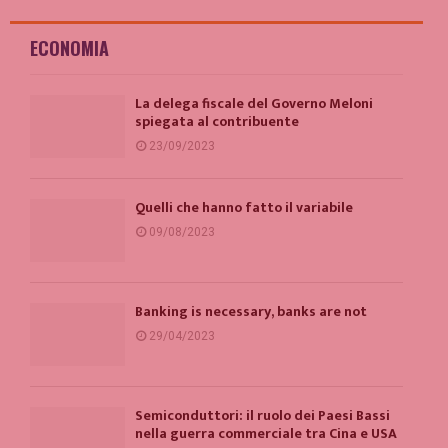
ECONOMIA
La delega fiscale del Governo Meloni
spiegata al contribuente
23/09/2023
Quelli che hanno fatto il variabile
09/08/2023
Banking is necessary, banks are not
29/04/2023
Semiconduttori: il ruolo dei Paesi Bassi
nella guerra commerciale tra Cina e USA