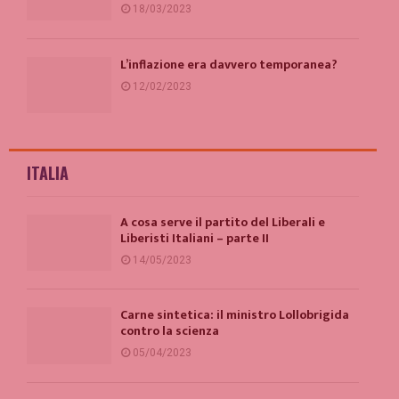
18/03/2023
L’inflazione era davvero temporanea?
12/02/2023
ITALIA
A cosa serve il partito del Liberali e
Liberisti Italiani – parte II
14/05/2023
Carne sintetica: il ministro Lollobrigida
contro la scienza
05/04/2023