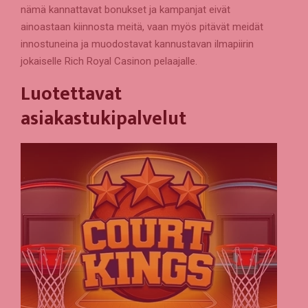
nämä kannattavat bonukset ja kampanjat eivät
ainoastaan kiinnosta meitä, vaan myös pitävät meidät
innostuneina ja muodostavat kannustavan ilmapiirin
jokaiselle Rich Royal Casinon pelaajalle.
Luotettavat
asiakastukipalvelut