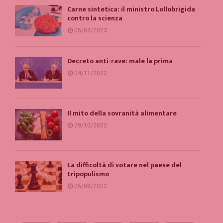
Carne sintetica: il ministro Lollobrigida
contro la scienza
05/04/2023
Decreto anti-rave: male la prima
04/11/2022
Il mito della sovranità alimentare
29/10/2022
La difficoltà di votare nel paese del
tripopulismo
25/08/2022