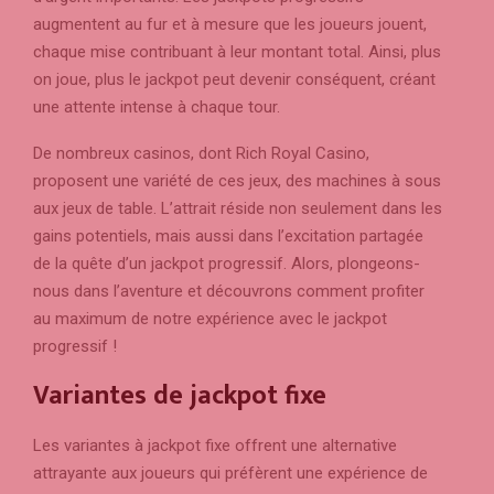
augmentent au fur et à mesure que les joueurs jouent,
chaque mise contribuant à leur montant total. Ainsi, plus
on joue, plus le jackpot peut devenir conséquent, créant
une attente intense à chaque tour.
De nombreux casinos, dont Rich Royal Casino,
proposent une variété de ces jeux, des machines à sous
aux jeux de table. L’attrait réside non seulement dans les
gains potentiels, mais aussi dans l’excitation partagée
de la quête d’un jackpot progressif. Alors, plongeons-
nous dans l’aventure et découvrons comment profiter
au maximum de notre expérience avec le jackpot
progressif !
Variantes de jackpot fixe
Les variantes à jackpot fixe offrent une alternative
attrayante aux joueurs qui préfèrent une expérience de