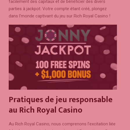
facilement des capitaux et de bénéficier des divers
parties à jackpot. Votre compte étant créé, plongez
dans l’monde captivant du jeu sur Rich Royal Casino !
Pratiques de jeu responsable
au Rich Royal Casino
Au Rich Royal Casino, nous comprenons l’excitation liée