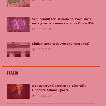
29/04/2023
Semiconduttori: il ruolo dei Paesi Bassi
nella guerra commerciale tra Cina e USA
18/03/2023
L’inflazione era davvero temporanea?
12/02/2023
ITALIA
A cosa serve il partito del Liberali e
Liberisti Italiani – parte II
14/05/2023