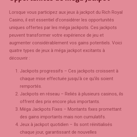
Lorsque vous participez aux jeux à jackpot du Rich Royal
Casino, il est essentiel d’considérer les opportunités
uniques offertes par les méga jackpots. Ces jackpots
peuvent transformer votre expérience de jeu et
augmenter considérablement vos gains potentiels. Voici
quatre types de jeux à méga jackpot excitants à
découvrir :
Jackpots progressifs – Ces jackpots croissent à
chaque mise effectuée jusqu’à ce qu’ils soient
remportés.
Jackpots en réseau – Reliés à plusieurs casinos, ils
offrent des prix encore plus importants.
Méga Jackpots Fixes – Montants fixes promettant
des gains importants mais non cumulatifs.
Jeux à jackpot quotidien – Ils sont réinitialisés
chaque jour, garantissant de nouvelles