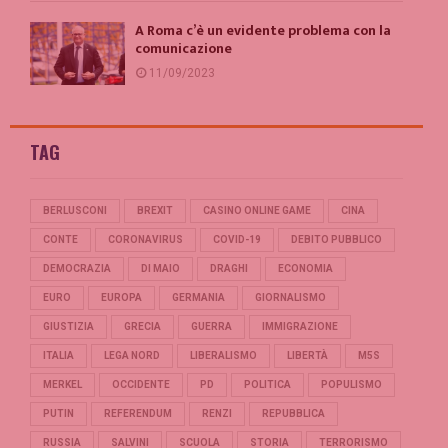
A Roma c’è un evidente problema con la
comunicazione
11/09/2023
TAG
BERLUSCONI
BREXIT
CASINO ONLINE GAME
CINA
CONTE
CORONAVIRUS
COVID-19
DEBITO PUBBLICO
DEMOCRAZIA
DI MAIO
DRAGHI
ECONOMIA
EURO
EUROPA
GERMANIA
GIORNALISMO
GIUSTIZIA
GRECIA
GUERRA
IMMIGRAZIONE
ITALIA
LEGA NORD
LIBERALISMO
LIBERTÀ
M5S
MERKEL
OCCIDENTE
PD
POLITICA
POPULISMO
PUTIN
REFERENDUM
RENZI
REPUBBLICA
RUSSIA
SALVINI
SCUOLA
STORIA
TERRORISMO