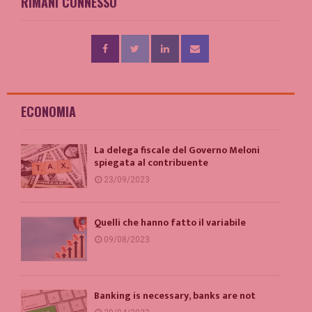
RIMANI CONNESSO
ECONOMIA
La delega fiscale del Governo Meloni
spiegata al contribuente
23/09/2023
Quelli che hanno fatto il variabile
09/08/2023
Banking is necessary, banks are not