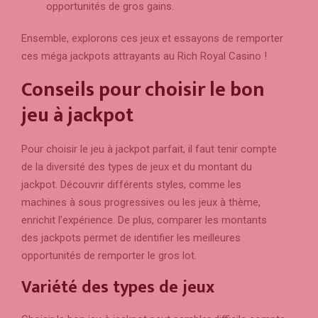
opportunités de gros gains.
Ensemble, explorons ces jeux et essayons de remporter
ces méga jackpots attrayants au Rich Royal Casino !
Conseils pour choisir le bon
jeu à jackpot
Pour choisir le jeu à jackpot parfait, il faut tenir compte
de la diversité des types de jeux et du montant du
jackpot. Découvrir différents styles, comme les
machines à sous progressives ou les jeux à thème,
enrichit l’expérience. De plus, comparer les montants
des jackpots permet de identifier les meilleures
opportunités de remporter le gros lot.
Variété des types de jeux