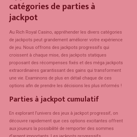
catégories de parties à
jackpot
Au Rich Royal Casino, appréhender les divers catégories
de jackpots peut grandement améliorer votre expérience
de jeu. Nous offrons des jackpots progressifs qui
croissent à chaque mise, des jackpots statiques
proposant des récompenses fixés et des méga jackpots
extraordinaires garantissant des gains qui transforment
une vie. Examinons de plus en détail chaque de ces
options afin de prendre les décisions les plus informés !
Parties à jackpot cumulatif
En explorant l’univers des jeux à jackpot progressif, on
découvre rapidement que ces options excitantes offrent
aux joueurs la possibilité de remporter des sommes
d’argent importants. Les jackpots progressifs