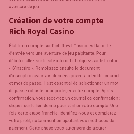
aventure de jeu.
Création de votre compte
Rich Royal Casino
Établir un compte sur Rich Royal Casino est la porte
d’entrée vers une aventure de jeu palpitante. Pour
débuter, allez sur le site internet et cliquez sur le bouton
« S’inscrire ». Remplissez ensuite le document
d’inscription avec vos données privées : identité, courriel
et mot de passe. Il est essentiel de sélectionner un mot
de passe robuste pour protéger votre compte. Après
confirmation, vous recevrez un courriel de confirmation ;
cliquez sur le lien donné pour vérifier votre compte. Une
fois cette étape franchie, identifiez-vous et complétez
votre profil, notamment en ajoutant vos méthodes de
paiement. Cette phase vous autorisera de ajouter