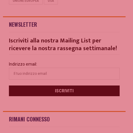
UNIONE EUROPEA
USA
NEWSLETTER
Iscriviti alla nostra Mailing List per
ricevere la nostra rassegna settimanale!
Indirizzo email:
RIMANI CONNESSO