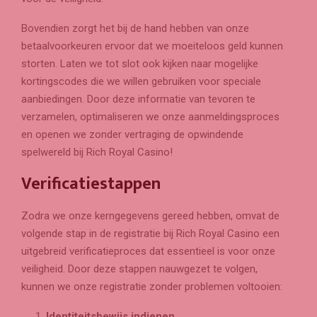
Bovendien zorgt het bij de hand hebben van onze
betaalvoorkeuren ervoor dat we moeiteloos geld kunnen
storten. Laten we tot slot ook kijken naar mogelijke
kortingscodes die we willen gebruiken voor speciale
aanbiedingen. Door deze informatie van tevoren te
verzamelen, optimaliseren we onze aanmeldingsproces
en openen we zonder vertraging de opwindende
spelwereld bij Rich Royal Casino!
Verificatiestappen
Zodra we onze kerngegevens gereed hebben, omvat de
volgende stap in de registratie bij Rich Royal Casino een
uitgebreid verificatieproces dat essentieel is voor onze
veiligheid. Door deze stappen nauwgezet te volgen,
kunnen we onze registratie zonder problemen voltooien:
Identiteitsbewijs indienen