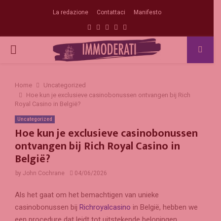
La redazione
Contattaci
Manifesto
Facebook
Twitter
Instagram
Linkedin
Email
PRIMARY
MENU
Home
Uncategorized
Hoe kun je exclusieve casinobonussen ontvangen bij Rich
Royal Casino in België?
Uncategorized
Hoe kun je exclusieve casinobonussen
ontvangen bij Rich Royal Casino in
België?
by
John Cochrane
04/06/2026
Als het gaat om het bemachtigen van unieke
casinobonussen bij
Richroyalcasino
in België, hebben we
een procedure dat leidt tot uitstekende beloningen.