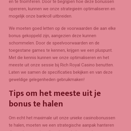
en te triomferen. Door te begrijpen hoe deze bonussen
opereren, kunnen we onze strategieën optimaliseren en
mogelijk onze bankroll uitbreiden.
We moeten goed letten op de voorwaarden die aan elke
bonus gekoppeld zijn, aangezien deze kunnen
schommelen. Door de speelvoorwaarden en de
toegestane games te kennen, krijgen we een pluspunt.
Met die kennis kunnen we onze optimaliseren en het
meeste uit onze sessie bij Rich Royal Casino benutten.
Laten we samen de specificaties bekijken en van deze
geweldige gelegenheden gebruikmaken!
Tips om het meeste uit je
bonus te halen
Om echt het maximale uit onze unieke casinobonussen
te halen, moeten we een strategische aanpak hanteren