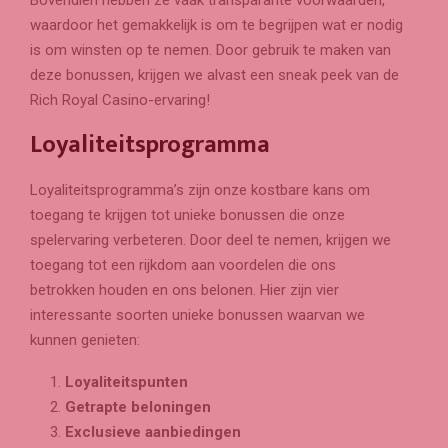
waardoor het gemakkelijk is om te begrijpen wat er nodig
is om winsten op te nemen. Door gebruik te maken van
deze bonussen, krijgen we alvast een sneak peek van de
Rich Royal Casino-ervaring!
Loyaliteitsprogramma
Loyaliteitsprogramma’s zijn onze kostbare kans om
toegang te krijgen tot unieke bonussen die onze
spelervaring verbeteren. Door deel te nemen, krijgen we
toegang tot een rijkdom aan voordelen die ons
betrokken houden en ons belonen. Hier zijn vier
interessante soorten unieke bonussen waarvan we
kunnen genieten:
Loyaliteitspunten
Getrapte beloningen
Exclusieve aanbiedingen