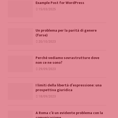
Example Post for WordPress
15/03/2025
Un problema per la parità di genere
(forse)
20/10/2023
Perché vediamo sovrastrutture dove
non ce ne sono?
29/09/2023
I limiti della libertà d’espressione: una
prospettiva giuridica
18/09/2023
A Roma c’è un evidente problema con la
comunicazione