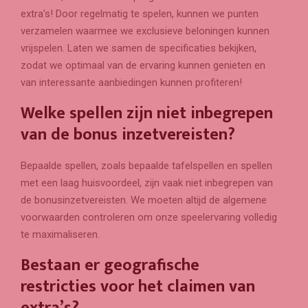
extra’s! Door regelmatig te spelen, kunnen we punten
verzamelen waarmee we exclusieve beloningen kunnen
vrijspelen. Laten we samen de specificaties bekijken,
zodat we optimaal van de ervaring kunnen genieten en
van interessante aanbiedingen kunnen profiteren!
Welke spellen zijn niet inbegrepen
van de bonus inzetvereisten?
Bepaalde spellen, zoals bepaalde tafelspellen en spellen
met een laag huisvoordeel, zijn vaak niet inbegrepen van
de bonusinzetvereisten. We moeten altijd de algemene
voorwaarden controleren om onze speelervaring volledig
te maximaliseren.
Bestaan er geografische
restricties voor het claimen van
extra’s?