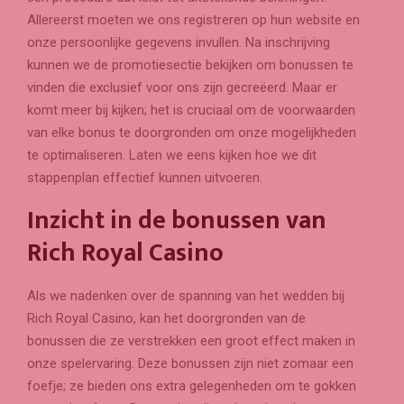
Allereerst moeten we ons registreren op hun website en
onze persoonlijke gegevens invullen. Na inschrijving
kunnen we de promotiesectie bekijken om bonussen te
vinden die exclusief voor ons zijn gecreëerd. Maar er
komt meer bij kijken; het is cruciaal om de voorwaarden
van elke bonus te doorgronden om onze mogelijkheden
te optimaliseren. Laten we eens kijken hoe we dit
stappenplan effectief kunnen uitvoeren.
Inzicht in de bonussen van
Rich Royal Casino
Als we nadenken over de spanning van het wedden bij
Rich Royal Casino, kan het doorgronden van de
bonussen die ze verstrekken een groot effect maken in
onze spelervaring. Deze bonussen zijn niet zomaar een
foefje; ze bieden ons extra gelegenheden om te gokken