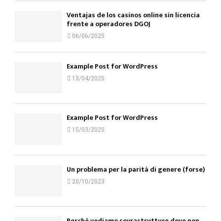
Ventajas de los casinos online sin licencia
frente a operadores DGOJ
06/06/2025
Example Post for WordPress
13/04/2025
Example Post for WordPress
15/03/2025
Un problema per la parità di genere (forse)
20/10/2023
Perché vediamo sovrastrutture dove non