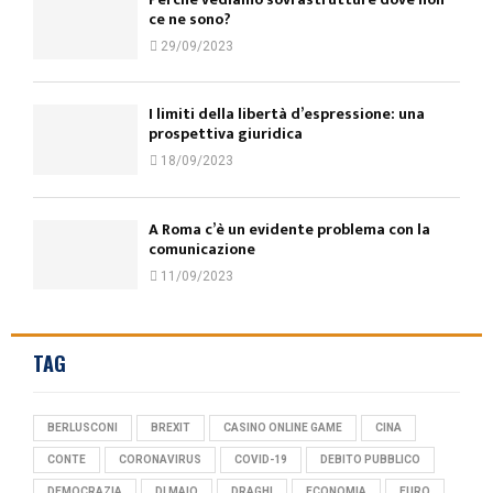
ce ne sono?
29/09/2023
I limiti della libertà d’espressione: una
prospettiva giuridica
18/09/2023
A Roma c’è un evidente problema con la
comunicazione
11/09/2023
TAG
BERLUSCONI
BREXIT
CASINO ONLINE GAME
CINA
CONTE
CORONAVIRUS
COVID-19
DEBITO PUBBLICO
DEMOCRAZIA
DI MAIO
DRAGHI
ECONOMIA
EURO