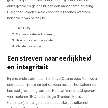
duidelijkheid en geloof bij aan een aangename ervaring.
Hieronder volgen enkele essentiële redenen waarom
helderheid van belang is:
Fair Play
Gegevensbescherming
Duidelijke voorwaarden
Klantenservice
Een streven naar eerlijkheid
en integriteit
Bij ons onderzoek naar Rich Royal Casino beseffen we al
snel dat eerlijkheid en betrouwbaarheid de hoeksteen van
hun bedrijfsvoering vormen. Het platform maakt gebruik
van moderne RNG-technologie (Random Number
Generator) om te garanderen dat elke speluitkomst