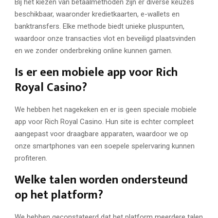
Bij het kiezen van betaalmethoden zijn er diverse keuzes
beschikbaar, waaronder kredietkaarten, e-wallets en
banktransfers. Elke methode biedt unieke pluspunten,
waardoor onze transacties vlot en beveiligd plaatsvinden
en we zonder onderbreking online kunnen gamen.
Is er een mobiele app voor Rich
Royal Casino?
We hebben het nagekeken en er is geen speciale mobiele
app voor Rich Royal Casino. Hun site is echter compleet
aangepast voor draagbare apparaten, waardoor we op
onze smartphones van een soepele spelervaring kunnen
profiteren.
Welke talen worden ondersteund
op het platform?
We hebben geconstateerd dat het platform meerdere talen