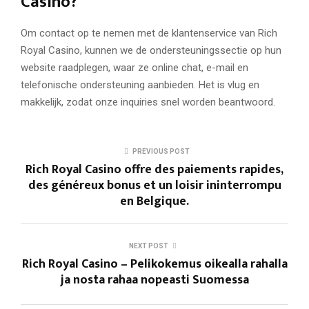
Casino?
Om contact op te nemen met de klantenservice van Rich
Royal Casino, kunnen we de ondersteuningssectie op hun
website raadplegen, waar ze online chat, e-mail en
telefonische ondersteuning aanbieden. Het is vlug en
makkelijk, zodat onze inquiries snel worden beantwoord.
PREVIOUS POST
Rich Royal Casino offre des paiements rapides,
des généreux bonus et un loisir ininterrompu
en Belgique.
NEXT POST
Rich Royal Casino – Pelikokemus oikealla rahalla
ja nosta rahaa nopeasti Suomessa