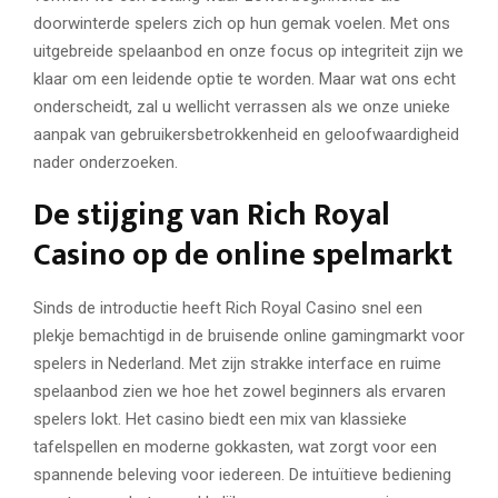
doorwinterde spelers zich op hun gemak voelen. Met ons
uitgebreide spelaanbod en onze focus op integriteit zijn we
klaar om een leidende optie te worden. Maar wat ons echt
onderscheidt, zal u wellicht verrassen als we onze unieke
aanpak van gebruikersbetrokkenheid en geloofwaardigheid
nader onderzoeken.
De stijging van Rich Royal
Casino op de online spelmarkt
Sinds de introductie heeft Rich Royal Casino snel een
plekje bemachtigd in de bruisende online gamingmarkt voor
spelers in Nederland. Met zijn strakke interface en ruime
spelaanbod zien we hoe het zowel beginners als ervaren
spelers lokt. Het casino biedt een mix van klassieke
tafelspellen en moderne gokkasten, wat zorgt voor een
spannende beleving voor iedereen. De intuïtieve bediening