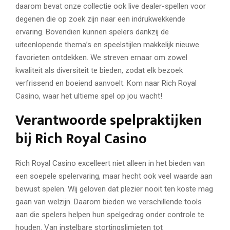
daarom bevat onze collectie ook live dealer-spellen voor
degenen die op zoek zijn naar een indrukwekkende
ervaring. Bovendien kunnen spelers dankzij de
uiteenlopende thema’s en speelstijlen makkelijk nieuwe
favorieten ontdekken. We streven ernaar om zowel
kwaliteit als diversiteit te bieden, zodat elk bezoek
verfrissend en boeiend aanvoelt. Kom naar Rich Royal
Casino, waar het ultieme spel op jou wacht!
Verantwoorde spelpraktijken
bij Rich Royal Casino
Rich Royal Casino excelleert niet alleen in het bieden van
een soepele spelervaring, maar hecht ook veel waarde aan
bewust spelen. Wij geloven dat plezier nooit ten koste mag
gaan van welzijn. Daarom bieden we verschillende tools
aan die spelers helpen hun spelgedrag onder controle te
houden. Van instelbare stortingslimieten tot