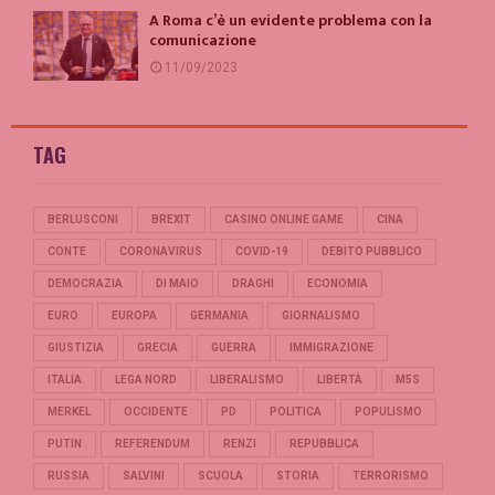
A Roma c’è un evidente problema con la
comunicazione
11/09/2023
TAG
BERLUSCONI
BREXIT
CASINO ONLINE GAME
CINA
CONTE
CORONAVIRUS
COVID-19
DEBITO PUBBLICO
DEMOCRAZIA
DI MAIO
DRAGHI
ECONOMIA
EURO
EUROPA
GERMANIA
GIORNALISMO
GIUSTIZIA
GRECIA
GUERRA
IMMIGRAZIONE
ITALIA
LEGA NORD
LIBERALISMO
LIBERTÀ
M5S
MERKEL
OCCIDENTE
PD
POLITICA
POPULISMO
PUTIN
REFERENDUM
RENZI
REPUBBLICA
RUSSIA
SALVINI
SCUOLA
STORIA
TERRORISMO