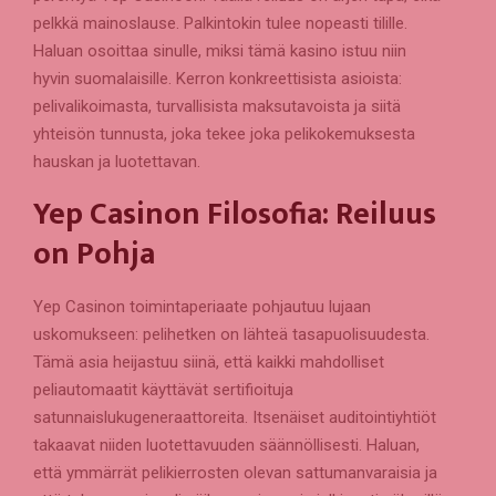
pelkkä mainoslause. Palkintokin tulee nopeasti tilille.
Haluan osoittaa sinulle, miksi tämä kasino istuu niin
hyvin suomalaisille. Kerron konkreettisista asioista:
pelivalikoimasta, turvallisista maksutavoista ja siitä
yhteisön tunnusta, joka tekee joka pelikokemuksesta
hauskan ja luotettavan.
Yep Casinon Filosofia: Reiluus
on Pohja
Yep Casinon toimintaperiaate pohjautuu lujaan
uskomukseen: pelihetken on lähteä tasapuolisuudesta.
Tämä asia heijastuu siinä, että kaikki mahdolliset
peliautomaatit käyttävät sertifioituja
satunnaislukugeneraattoreita. Itsenäiset auditointiyhtiöt
takaavat niiden luotettavuuden säännöllisesti. Haluan,
että ymmärrät pelikierrosten olevan sattumanvaraisia ja