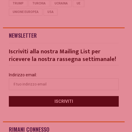
TRUMP
TURCHIA
UCRAINA
UE
UNIONE EUROPEA
USA
NEWSLETTER
Iscriviti alla nostra Mailing List per
ricevere la nostra rassegna settimanale!
Indirizzo email:
RIMANI CONNESSO