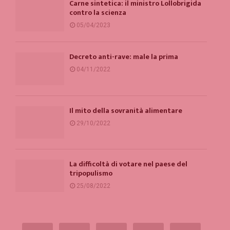
Carne sintetica: il ministro Lollobrigida
contro la scienza
05/04/2023
Decreto anti-rave: male la prima
04/11/2022
Il mito della sovranità alimentare
29/10/2022
La difficoltà di votare nel paese del
tripopulismo
25/08/2022